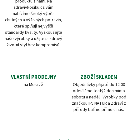
produktů s námi. Na
zdravivkosiku.cz vám
nabízíme široký výběr
chutných a výživných potravin,
které splňují nejvyšší
standardy kvality. Vyzkoušejte
naše výrobky a užijte si zdravý
životní styl bez kompromisů.
VLASTNÍ PRODEJNY
ZBOŽÍ SKLADEM
na Moravě
Objednávky přijaté do 12:00
odesíláme tentýž den mimo
sobotu a neděli. Výrobky pod
značkou IPJ NATUR a Zdraví z
přírody balíme přímo u nás.