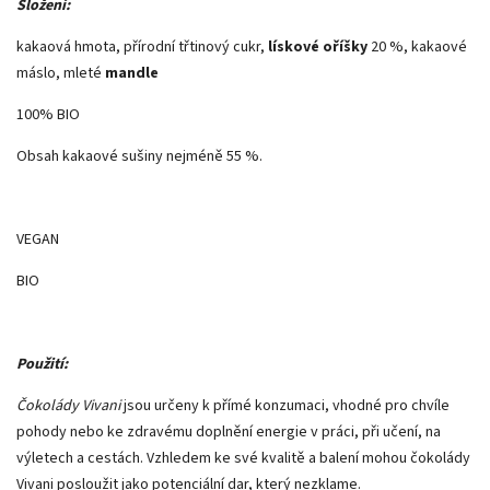
Složení:
kakaová hmota, přírodní třtinový cukr,
lískové oříšky
20 %, kakaové
máslo, mleté
mandle
100% BIO
Obsah kakaové sušiny nejméně 55 %.
VEGAN
BIO
Použití:
Čokolády Vivani
jsou určeny k přímé konzumaci, vhodné pro chvíle
pohody nebo ke zdravému doplnění energie v práci, při učení, na
výletech a cestách. Vzhledem ke své kvalitě a balení mohou čokolády
Vivani posloužit jako potenciální dar, který nezklame.