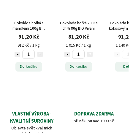
Čokoláda hořká s
Čokoláda hořká 70% s
Čokoláda hoř
mandlemi 100g BIO
chilli 80g BIO Vivani
kokosovým cu
Vivani
BIO Viv
91,20 Kč
81,20 Kč
91,20
912 Kč / 1 kg
1 015 Kč / 1 kg
1 140 Kč /
Do košíku
Do košíku
Detai
VLASTNÍ VÝROBA -
DOPRAVA ZDARMA
KVALITNÍ SUROVINY
při nákupu nad 1990 Kč
Objevte svět kvalitních