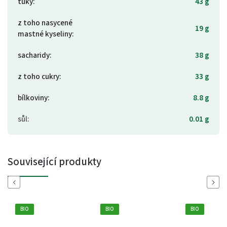
tuky
:
43 g
z toho nasycené
19 g
mastné kyseliny
:
sacharidy
:
38 g
z toho cukry
:
33 g
bílkoviny
:
8.8 g
sůl
:
0.01 g
Související produkty
Previous
Next
BIO
BIO
BIO