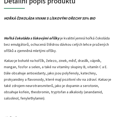
Detailní popis produktu
HOŘKÁ ČOKOLÁDA VIVANI S LÍSKOVÝMI OŘECHY 55% BIO
Hořká čokoláda s lískovými oříšky
je kvalitní jemná hořká čokoláda
bez emulgátorů, ochucená štědrou dávkou celých lehce pražených
oříšků a zjemněná mletými oříšky.
Kakao
je bohaté na hořčík, železo, zinek, měď, draslík, vápník,
mangan, fosfor a selen, a také na vitamíny skupiny B, vitamín C a E.
Dále obsahuje antioxidanty, jako jsou polyfenoly, katechiny,
prokyanidiny a flavonoidy, které mají pozitivní vliv na zdraví.
Kakao
je
také zdrojem neurotransmiterů, jako je dopamin a serotonin,
obsahuje kofein, theobromin, tryptofan a alkaloidy (anandamid,
salsolinol, fenylethylamin).