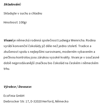
Skladování:
Skladujte v suchu a chladnu
Hmotnost: 100gr
Vivani
je německá rodinná společnost Ludwiga Weinricha. Rodina
vyrábí konvenční čokolády již déle než jedno století. Tradice a
zkušenost spolu s nejlepšími surovinami, moderním vybavením a
pečlivou kontrolou jsou zárukou vysoké kvality. Vivani je v současné
době nejprodávanější značkou bio čokolád na českém i německém
trhu.
Výrobce / Dovozce:
EcoFinia GmbH
Diebrocker Str. 17, D-32020 Herford, Německo