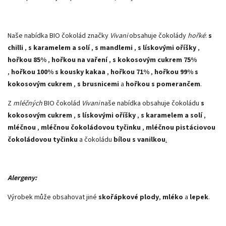
Naše nabídka BIO čokolád značky
Vivani
obsahuje čokolády
hořké
:
s
chilli
,
s karamelem a solí
,
s mandlemi
,
s lískovými oříšky
,
hořkou 85%
,
hořkou na vaření
,
s kokosovým cukrem 75%
,
hořkou 100% s kousky kakaa
,
hořkou 71%
,
hořkou 99% s
kokosovým cukrem
,
s brusnicemi
a
hořkou s pomerančem
.
Z
mléčných
BIO čokolád
Vivani
naše nabídka obsahuje čokoládu
s
kokosovým cukrem
,
s lískovými oříšky
,
s karamelem a solí
,
mléčnou
,
mléčnou čokoládovou tyčinku
,
mléčnou pistáciovou
čokoládovou tyčinku
a čokoládu
bílou s vanilkou
.
Alergeny:
Výrobek může obsahovat jiné
skořápkové plody
,
mléko
a
lepek
.