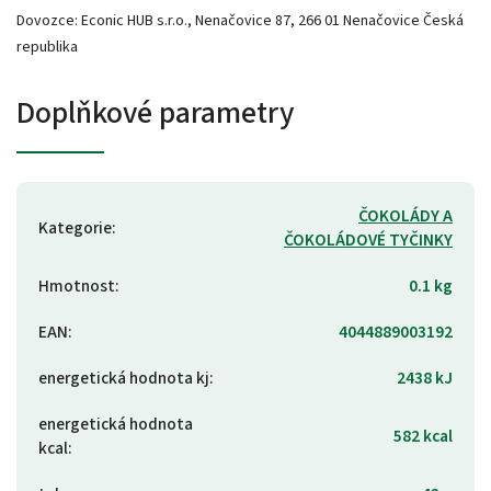
Dovozce: Econic HUB s.r.o., Nenačovice 87, 266 01 Nenačovice Česká
republika
Doplňkové parametry
ČOKOLÁDY A
Kategorie
:
ČOKOLÁDOVÉ TYČINKY
Hmotnost
:
0.1 kg
EAN
:
4044889003192
energetická hodnota kj
:
2438 kJ
energetická hodnota
582 kcal
kcal
: