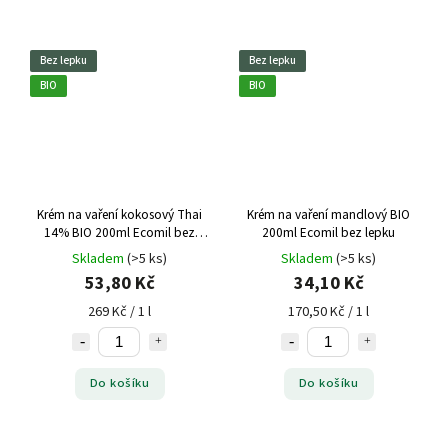
Bez lepku
Bez lepku
BIO
BIO
Krém na vaření kokosový Thai
Krém na vaření mandlový BIO
14% BIO 200ml Ecomil bez
200ml Ecomil bez lepku
lepku
Skladem
(>5 ks)
Skladem
(>5 ks)
53,80 Kč
34,10 Kč
269 Kč / 1 l
170,50 Kč / 1 l
Do košíku
Do košíku