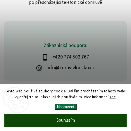
po předcházející telefonické domluvě
Zákaznická podpora:
+420 774 502 767
info@zdravivkosiku.cz
Tento web používá soubory cookie. Dalším procházením tohoto webu
vyjadřujete souhlas s jejich používáním. Více informací
zde
.
Copyright 2026
www.zdravivkosiku.cz
. Všechna práva vyhrazena.
Nastavení
Upravit nastavení cookies
Vytvořil
Shoptet
| Design
Shoptak.cz
Souhlasím