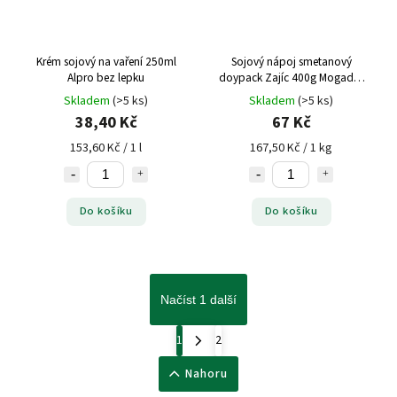
Krém sojový na vaření 250ml
Sojový nápoj smetanový
Alpro bez lepku
doypack Zajíc 400g Mogador
bez lepku
Skladem
(>5 ks)
Skladem
(>5 ks)
38,40 Kč
67 Kč
153,60 Kč / 1 l
167,50 Kč / 1 kg
Do košíku
Do košíku
Načíst 1 další
1
2
Nahoru