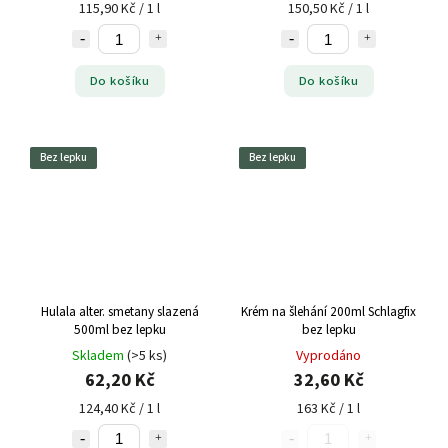
115,90 Kč / 1 l
150,50 Kč / 1 l
Do košíku
Do košíku
Bez lepku
Bez lepku
Hulala alter. smetany slazená
Krém na šlehání 200ml Schlagfix
500ml bez lepku
bez lepku
Skladem
(>5 ks)
Vyprodáno
62,20 Kč
32,60 Kč
124,40 Kč / 1 l
163 Kč / 1 l