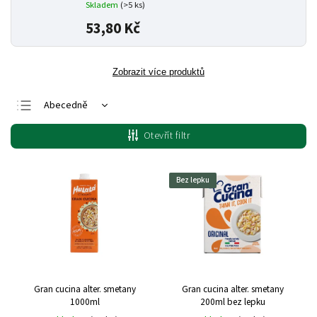
Skladem
(>5 ks)
53,80 Kč
Zobrazit více produktů
Abecedně
Nejlevnější
Otevřít filtr
Nejdražší
Nejprodávanější
Bez lepku
Gran cucina alter. smetany
Gran cucina alter. smetany
1000ml
200ml bez lepku