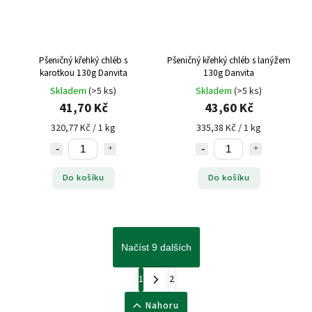
Pšeničný křehký chléb s
Pšeničný křehký chléb s lanýžem
karotkou 130g Danvita
130g Danvita
Skladem
(>5 ks)
Skladem
(>5 ks)
41,70 Kč
43,60 Kč
320,77 Kč / 1 kg
335,38 Kč / 1 kg
Do košíku
Do košíku
Načíst 9 dalších
1
2
Nahoru