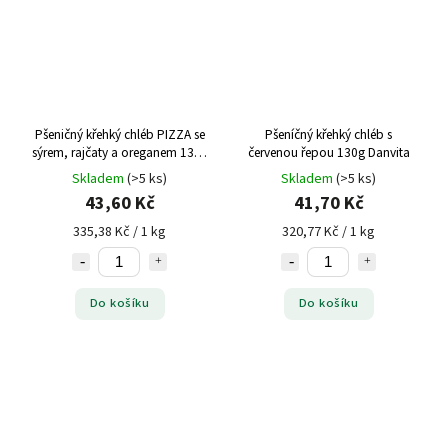
Pšeničný křehký chléb PIZZA se
Pšeníčný křehký chléb s
sýrem, rajčaty a oreganem 130g
červenou řepou 130g Danvita
Danvita
Skladem
(>5 ks)
Skladem
(>5 ks)
43,60 Kč
41,70 Kč
335,38 Kč / 1 kg
320,77 Kč / 1 kg
Do košíku
Do košíku