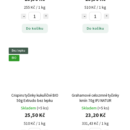
255 Kč / 1 kg
510 Kč / 1 kg
Do košíku
Do košíku
Bez lepku
BIO
Crispins tyčinky kukuřičné BIO
Grahamové celozrnné tyčinky
50g Extrudo bez lepku
kmín 70g IPJ NATUR
Skladem
(>5 ks)
Skladem
(>5 ks)
25,50 Kč
23,20 Kč
510 Kč / 1 kg
331,43 Kč / 1 kg