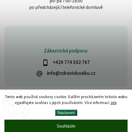
po-pá 7:00-16:00
po předcházející telefonické domluvě
Zákaznická podpora:
+420 774 502 767
info@zdravivkosiku.cz
Tento web používá soubory cookie. Dalším procházením tohoto webu
vyjadřujete souhlas s jejich používáním. Více informací
zde
.
Copyright 2026
www.zdravivkosiku.cz
. Všechna práva vyhrazena.
Nastavení
Upravit nastavení cookies
Vytvořil
Shoptet
| Design
Shoptak.cz
Souhlasím