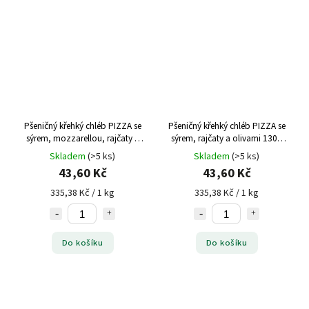
Pšeničný křehký chléb PIZZA se
Pšeničný křehký chléb PIZZA se
sýrem, mozzarellou, rajčaty a
sýrem, rajčaty a olivami 130g
bazalkou 130g Danvita
Danvita
Skladem
(>5 ks)
Skladem
(>5 ks)
43,60 Kč
43,60 Kč
335,38 Kč / 1 kg
335,38 Kč / 1 kg
Do košíku
Do košíku