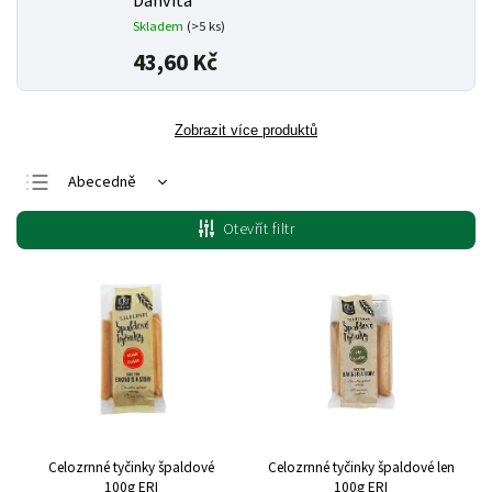
Danvita
Skladem
(>5 ks)
43,60 Kč
Zobrazit více produktů
Abecedně
Nejlevnější
Otevřít filtr
Nejdražší
Nejprodávanější
Celozrnné tyčinky špaldové
Celozrnné tyčinky špaldové len
100g ERI
100g ERI