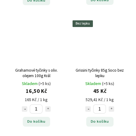
Do košíku
Bez lepku
Grahamové tyčinky s oliv.
Grissini tyčinky 85g Soco bez
olejem 100g Král
lepku
Skladem
(>5 ks)
Skladem
(>5 ks)
16,50 Kč
45 Kč
165 Kč / 1 kg
529,41 Kč / 1 kg
Do košíku
Do košíku