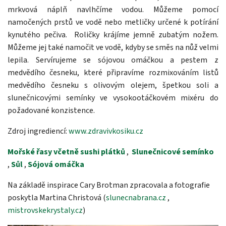
mrkvová náplň navlhčíme vodou. Můžeme pomocí
namočených prstů ve vodě nebo metličky určené k potírání
kynutého pečiva. Roličky krájíme jemně zubatým nožem.
Můžeme jej také namočit ve vodě, kdyby se směs na nůž velmi
lepila. Servírujeme se sójovou omáčkou a pestem z
medvědího česneku, které připravíme rozmixováním listů
medvědího česneku s olivovým olejem, špetkou soli a
slunečnicovými semínky ve vysokootáčkovém mixéru do
požadované konzistence.
Zdroj ingrediencí:
www.zdravivkosiku.cz
Mořské řasy včetně sushi plátků
,
Slunečnicové semínko
,
Sůl
,
Sójová omáčka
Na základě inspirace Cary Brotman zpracovala a fotografie
poskytla Martina Christová (
slunecnabrana.cz
,
mistrovskekrystaly.cz
)