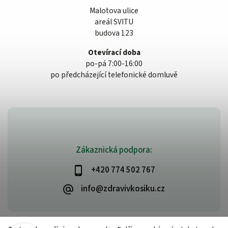
Malotova ulice
areál SVITU
budova 123
Otevírací doba
po-pá 7:00-16:00
po předcházející telefonické domluvě
Zákaznická podpora:
+420 774 502 767
info@zdravivkosiku.cz