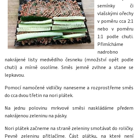
semínky či
vlašskými ořechy
v poměru cca 2:1
nebo v poměru
1:1 podle chuti.
Přimícháme
nadrobno
nakrájené listy medvědího česneku (množství opět podle
chuti) a mírně osolíme. Směs jemně zvlhne a stane se
lepkavou.
Pomocí namočené vidličky naneseme a rozprostřeme směs
do cca dvou třetin na nori plátek.
Na jednu polovinu mrkvové směsi naskládáme předem
nakrájenou zeleninu na pásky.
Nori plátek začneme na straně zeleniny smotávat do roličky.
Pevně zeleninu přitlačíme. Část plátku, na které není