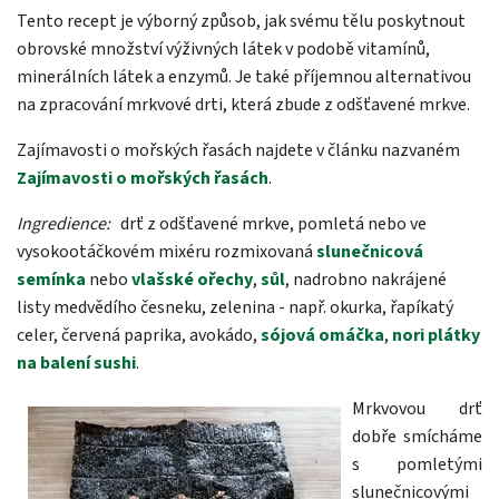
Tento recept je výborný způsob, jak svému tělu poskytnout
obrovské množství výživných látek v podobě vitamínů,
minerálních látek a enzymů. Je také příjemnou alternativou
na zpracování mrkvové drti, která zbude z odšťavené mrkve.
Zajímavosti o mořských řasách najdete v článku nazvaném
Zajímavosti o mořských řasách
.
Ingredience:
drť z odšťavené mrkve, pomletá nebo ve
vysokootáčkovém mixéru rozmixovaná
slunečnicová
semínka
nebo
vlašské ořechy
,
sůl
, nadrobno nakrájené
listy medvědího česneku, zelenina - např. okurka, řapíkatý
celer, červená paprika, avokádo,
sójová omáčka
,
nori plátky
na balení sushi
.
Mrkvovou drť
dobře smícháme
s pomletými
slunečnicovými