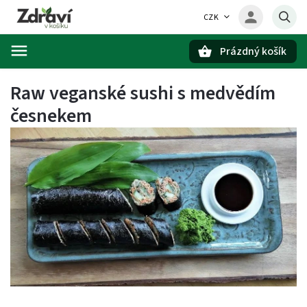
CZK
Prázdný košík
Hledat
Raw veganské sushi s medvědím
česnekem