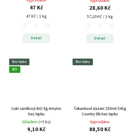
Vyprodáno
Vyprodáno
47 Kč
28,60 Kč
47 Kč / 1 kg
57,20 Kč / 1 kg
Detail
Detail
Bez lepku
Bez lepku
BIO
Cukr vanilkový BIO 8g Amylon
Čekankové slazení 250ml/345g
bez lepku
Country life bez lepku
Skladem
(>5 ks)
Vyprodáno
9,10 Kč
88,50 Kč