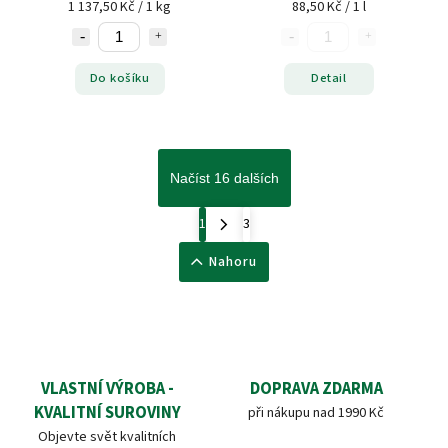
1 137,50 Kč / 1 kg
88,50 Kč / 1 l
Do košíku
Detail
Načíst 16 dalších
1
3
Nahoru
VLASTNÍ VÝROBA -
DOPRAVA ZDARMA
KVALITNÍ SUROVINY
při nákupu nad 1990 Kč
Objevte svět kvalitních