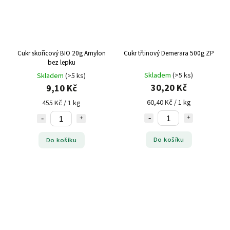
Cukr skořicový BIO 20g Amylon
Cukr třtinový Demerara 500g ZP
bez lepku
Skladem
(>5 ks)
Skladem
(>5 ks)
30,20 Kč
9,10 Kč
60,40 Kč / 1 kg
455 Kč / 1 kg
Do košíku
Do košíku