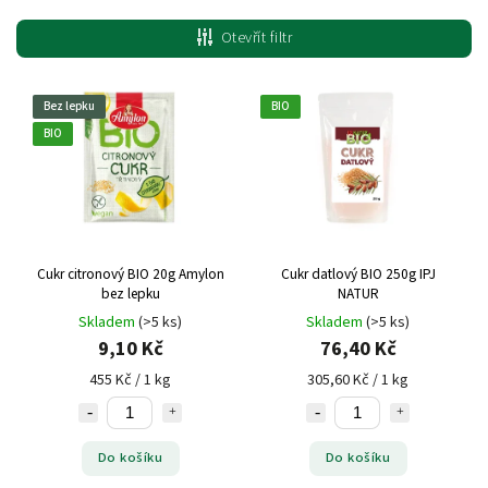
Nejlevnější
Otevřít filtr
Nejdražší
Nejprodávanější
Bez lepku
BIO
BIO
Cukr citronový BIO 20g Amylon
Cukr datlový BIO 250g IPJ
bez lepku
NATUR
Skladem
(>5 ks)
Skladem
(>5 ks)
9,10 Kč
76,40 Kč
455 Kč / 1 kg
305,60 Kč / 1 kg
Do košíku
Do košíku