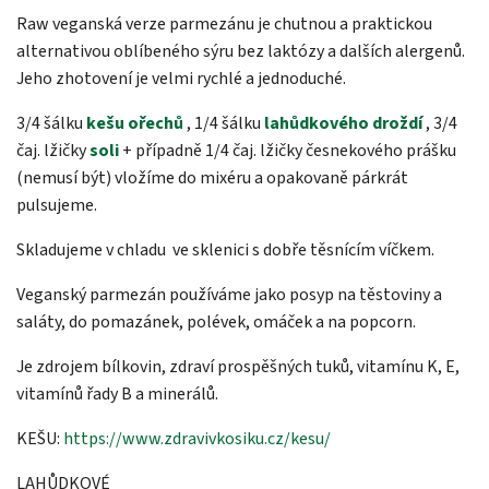
Raw veganská verze parmezánu je chutnou a praktickou
alternativou oblíbeného sýru bez laktózy a dalších alergenů.
Jeho zhotovení je velmi rychlé a jednoduché.
3/4 šálku
kešu ořechů
, 1/4 šálku
lahůdkového droždí
, 3/4
čaj. lžičky
soli
+ případně 1/4 čaj. lžičky česnekového prášku
(nemusí být) vložíme do mixéru a opakovaně párkrát
pulsujeme.
Skladujeme v chladu ve sklenici s dobře těsnícím víčkem.
Veganský parmezán používáme jako posyp na těstoviny a
saláty, do pomazánek, polévek, omáček a na popcorn.
Je zdrojem bílkovin, zdraví prospěšných tuků, vitamínu K, E,
vitamínů řady B a minerálů.
KEŠU:
https://www.zdravivkosiku.cz/kesu/
LAHŮDKOVÉ