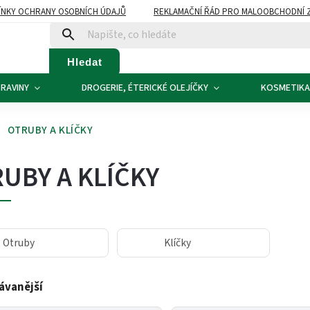
NKY OCHRANY OSOBNÍCH ÚDAJŮ
REKLAMAČNÍ ŘÁD PRO MALOOBCHODNÍ 
ATBA
KONTAKTY
Hledat
RAVINY
DROGERIE, ÉTERICKÉ OLEJÍČKY
KOSMETIKA
OTRUBY A KLÍČKY
UBY A KLÍČKY
Otruby
Klíčky
ávanější