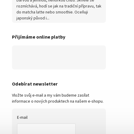
barvou a jemnou, nehořkou chutí. Skvěle se
rozmíchává, hodí se jak na tradiční přípravu, tak
do matcha latte nebo smoothie. Oceňuji
japonský původ i...
Přijímáme online platby
Odebírat newsletter
Vložte svůj e-mail a my vám budeme zasílat
informace o nových produktech na našem e-shopu.
E-mail