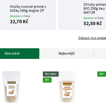
Otruby poha
Vločky ovesné jemné s
BIO 250g bez 
klíčky 500g Anglie ZP
NATUR
Skladem
(>5 ks)
Skladem
(>5 ks)
22,70 Kč
52,50 Kč
Zobrazit více produ
Abecedně
Nejlevnější
Bez lepku
BIO
BIO