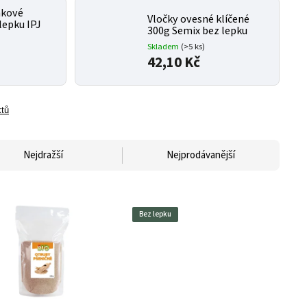
nkové
Vločky ovesné klíčené
lepku IPJ
300g Semix bez lepku
Skladem
(>5 ks)
42,10 Kč
ktů
Nejdražší
Nejprodávanější
Bez lepku