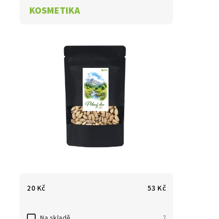
KOSMETIKA
20
Kč
53
Kč
Na skladě
7