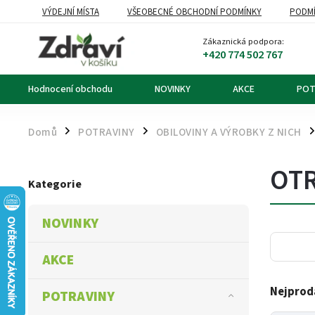
VÝDEJNÍ MÍSTA
VŠEOBECNÉ OBCHODNÍ PODMÍNKY
PODMÍ
OZNÁMENÍ O ODSTOUPENÍ OD KUPNÍ SMLOUVY
DOPRAVA A PL
Zákaznická podpora:
+420 774 502 767
Hodnocení obchodu
NOVINKY
AKCE
POT
Domů
POTRAVINY
OBILOVINY A VÝROBKY Z NICH
/
/
/
OTR
Kategorie
NOVINKY
AKCE
Nejprod
POTRAVINY