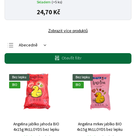
Skladem
(>5 ks)
24,70 Kč
Zobrazit více produktů
Abecedně
Nejlevnější
Otevřít filtr
Nejdražší
Nejprodávanější
Bez lepku
Bez lepku
BIO
BIO
Angelina jablko jahoda BIO
Angelina mrkev jablko BIO
4x15g McLLOYDS bez lepku
4x15g McLLOYDS bez lepku