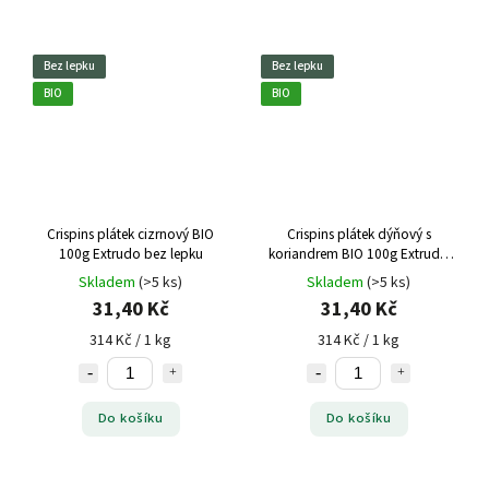
Bez lepku
Bez lepku
BIO
BIO
Crispins plátek cizrnový BIO
Crispins plátek dýňový s
100g Extrudo bez lepku
koriandrem BIO 100g Extrudo
bez lepku
Skladem
(>5 ks)
Skladem
(>5 ks)
31,40 Kč
31,40 Kč
314 Kč / 1 kg
314 Kč / 1 kg
Do košíku
Do košíku