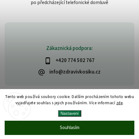
po předcházející telefonické domluvě
Zákaznická podpora:
+420 774 502 767
info@zdravivkosiku.cz
Tento web používá soubory cookie. Dalším procházením tohoto webu
vyjadřujete souhlas s jejich používáním. Více informací
zde
.
Copyright 2026
www.zdravivkosiku.cz
. Všechna práva vyhrazena.
Nastavení
Upravit nastavení cookies
Vytvořil
Shoptet
| Design
Shoptak.cz
Souhlasím