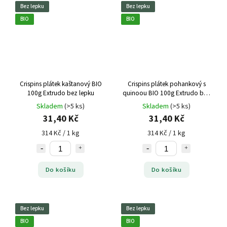
Bez lepku
Bez lepku
BIO
BIO
Crispins plátek kaštanový BIO
Crispins plátek pohankový s
100g Extrudo bez lepku
quinoou BIO 100g Extrudo bez
lepku
Skladem
(>5 ks)
Skladem
(>5 ks)
31,40 Kč
31,40 Kč
314 Kč / 1 kg
314 Kč / 1 kg
Do košíku
Do košíku
Bez lepku
Bez lepku
BIO
BIO