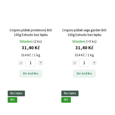
Crispins plátek proteinový BIO
Crispins plátek vege garden BIO
100g Extrudo bez lepku
100g Extrudo bez lepku
Skladem
(2 ks)
Skladem
(>5 ks)
31,40 Kč
31,40 Kč
314 Kč / 1 kg
314 Kč / 1 kg
Do košíku
Do košíku
Bez lepku
Bez lepku
BIO
BIO