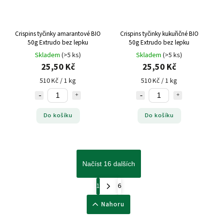
Crispins tyčinky amarantové BIO
Crispins tyčinky kukuřičné BIO
50g Extrudo bez lepku
50g Extrudo bez lepku
Skladem
(>5 ks)
Skladem
(>5 ks)
25,50 Kč
25,50 Kč
510 Kč / 1 kg
510 Kč / 1 kg
Do košíku
Do košíku
Načíst 16 dalších
1
6
Nahoru