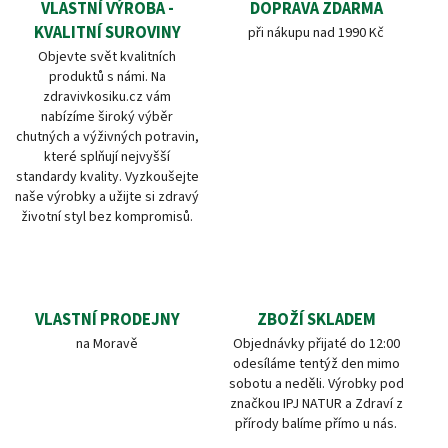
VLASTNÍ VÝROBA -
DOPRAVA ZDARMA
KVALITNÍ SUROVINY
při nákupu nad 1990 Kč
Objevte svět kvalitních
produktů s námi. Na
zdravivkosiku.cz vám
nabízíme široký výběr
chutných a výživných potravin,
které splňují nejvyšší
standardy kvality. Vyzkoušejte
naše výrobky a užijte si zdravý
životní styl bez kompromisů.
VLASTNÍ PRODEJNY
ZBOŽÍ SKLADEM
na Moravě
Objednávky přijaté do 12:00
odesíláme tentýž den mimo
sobotu a neděli. Výrobky pod
značkou IPJ NATUR a Zdraví z
přírody balíme přímo u nás.