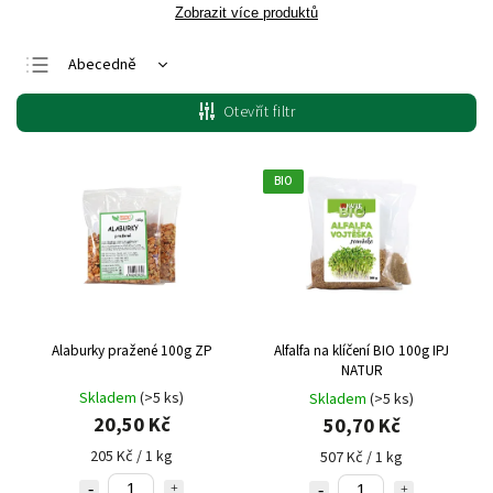
Zobrazit více produktů
Abecedně
Nejlevnější
Otevřít filtr
Nejdražší
Nejprodávanější
BIO
Alaburky pražené 100g ZP
Alfalfa na klíčení BIO 100g IPJ
NATUR
Skladem
(>5 ks)
Skladem
(>5 ks)
20,50 Kč
50,70 Kč
205 Kč / 1 kg
507 Kč / 1 kg