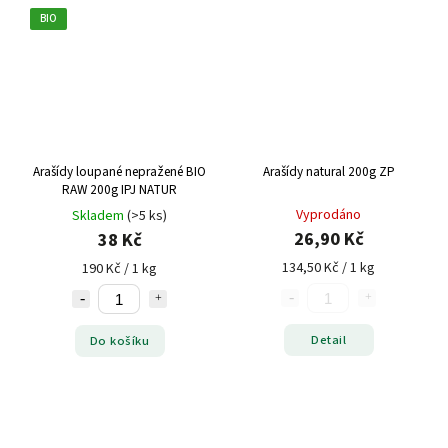
BIO
Arašídy loupané nepražené BIO
Arašídy natural 200g ZP
RAW 200g IPJ NATUR
Vyprodáno
Skladem
(>5 ks)
26,90 Kč
38 Kč
134,50 Kč / 1 kg
190 Kč / 1 kg
Detail
Do košíku