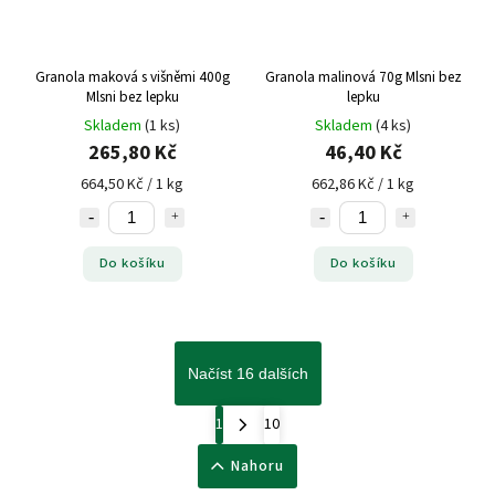
Granola maková s višněmi 400g
Granola malinová 70g Mlsni bez
Mlsni bez lepku
lepku
Skladem
(1 ks)
Skladem
(4 ks)
265,80 Kč
46,40 Kč
664,50 Kč / 1 kg
662,86 Kč / 1 kg
Do košíku
Do košíku
Načíst 16 dalších
1
10
Nahoru