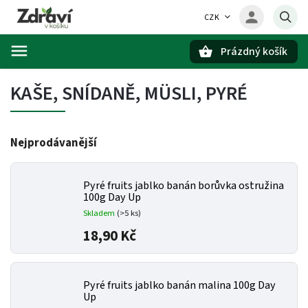
CZK
Prázdný košík
Hledat
KAŠE, SNÍDANĚ, MÜSLI, PYRÉ
Nejprodávanější
Pyré fruits jablko banán borůvka ostružina
100g Day Up
Skladem
(>5 ks)
18,90 Kč
Pyré fruits jablko banán malina 100g Day
Up