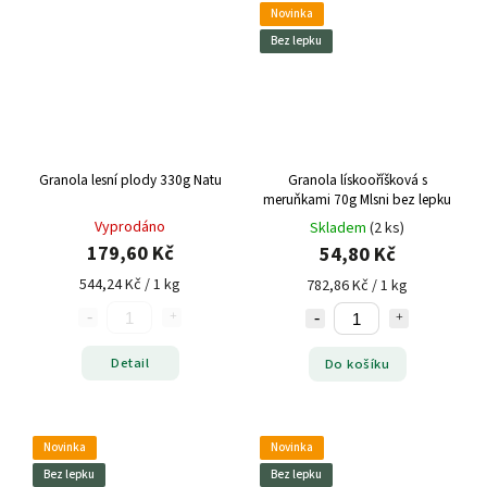
Novinka
Bez lepku
Granola lesní plody 330g Natu
Granola lískooříšková s
meruňkami 70g Mlsni bez lepku
Vyprodáno
Skladem
(2 ks)
179,60 Kč
54,80 Kč
544,24 Kč / 1 kg
782,86 Kč / 1 kg
Detail
Do košíku
Novinka
Novinka
Bez lepku
Bez lepku