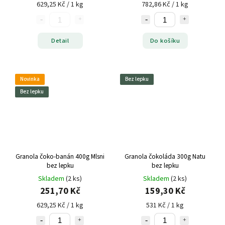
629,25 Kč / 1 kg
782,86 Kč / 1 kg
Detail
Do košíku
Novinka
Bez lepku
Bez lepku
Granola čoko-banán 400g Mlsni
Granola čokoláda 300g Natu
bez lepku
bez lepku
Skladem
(2 ks)
Skladem
(2 ks)
251,70 Kč
159,30 Kč
629,25 Kč / 1 kg
531 Kč / 1 kg