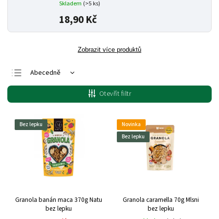
Skladem
(>5 ks)
18,90 Kč
Zobrazit více produktů
Abecedně
Nejlevnější
Otevřít filtr
Nejdražší
Nejprodávanější
Bez lepku
Novinka
Bez lepku
Granola banán maca 370g Natu
Granola caramella 70g Mlsni
bez lepku
bez lepku