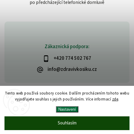
po předcházející telefonické domluvě
Zákaznická podpora:
+420 774 502 767
info@zdravivkosiku.cz
Tento web používá soubory cookie. Dalším procházením tohoto webu
vyjadřujete souhlas s jejich používáním. Více informací
zde
.
Copyright 2026
www.zdravivkosiku.cz
. Všechna práva vyhrazena.
Nastavení
Upravit nastavení cookies
Vytvořil
Shoptet
| Design
Shoptak.cz
Souhlasím