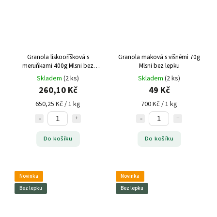
Granola lískooříšková s
Granola maková s višněmi 70g
meruňkami 400g Mlsni bez
Mlsni bez lepku
lepku
Skladem
(2 ks)
Skladem
(2 ks)
260,10 Kč
49 Kč
650,25 Kč / 1 kg
700 Kč / 1 kg
Do košíku
Do košíku
Novinka
Novinka
Bez lepku
Bez lepku