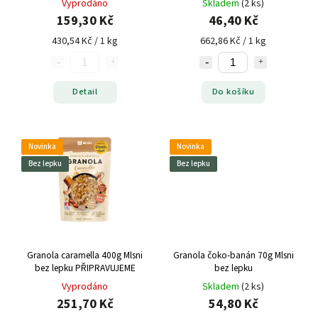
Vyprodáno
Skladem
(2 ks)
159,30 Kč
46,40 Kč
430,54 Kč / 1 kg
662,86 Kč / 1 kg
Detail
Do košíku
Novinka
Novinka
Bez lepku
Bez lepku
Granola caramella 400g Mlsni
Granola čoko-banán 70g Mlsni
bez lepku PŘIPRAVUJEME
bez lepku
Vyprodáno
Skladem
(2 ks)
251,70 Kč
54,80 Kč