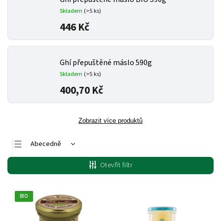
Skladem
(>5 ks)
446 Kč
Ghí přepuštěné máslo 590g
Skladem
(>5 ks)
400,70 Kč
Zobrazit více produktů
Abecedně
Nejlevnější
Otevřít filtr
Nejdražší
Nejprodávanější
BIO