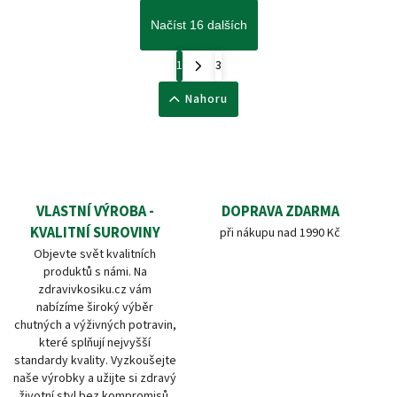
Načíst 16 dalších
1
3
Nahoru
VLASTNÍ VÝROBA -
DOPRAVA ZDARMA
KVALITNÍ SUROVINY
při nákupu nad 1990 Kč
Objevte svět kvalitních
produktů s námi. Na
zdravivkosiku.cz vám
nabízíme široký výběr
chutných a výživných potravin,
které splňují nejvyšší
standardy kvality. Vyzkoušejte
naše výrobky a užijte si zdravý
životní styl bez kompromisů.