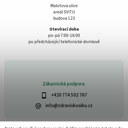
Malotova ulice
areál SVITU
budova 123
Otevírací doba
po-pá 7:00-16:00
po předcházející telefonické domluvě
Zákaznická podpora:
+420 774 502 767
info@zdravivkosiku.cz