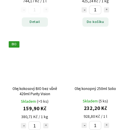
744,17 Kč / 1 l
425,24 Kč / 1 kg
Detail
Do košíku
BIO
Olej kokosový BIO bez vůně
Olej konopný 250ml Solio
420ml Purity Vision
Skladem
(5 ks)
Skladem
(>5 ks)
232,20 Kč
159,90 Kč
928,80 Kč / 1 l
380,71 Kč / 1 kg