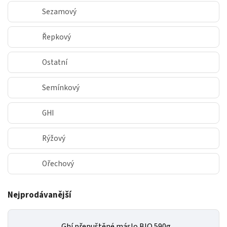
Sezamový
Řepkový
Ostatní
Semínkový
GHI
Rýžový
Ořechový
Nejprodávanější
Ghí přepuštěné máslo BIO 590g