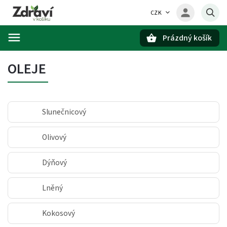
CZK
Prázdný košík
Hledat
OLEJE
Slunečnicový
Olivový
Dýňový
Lněný
Kokosový