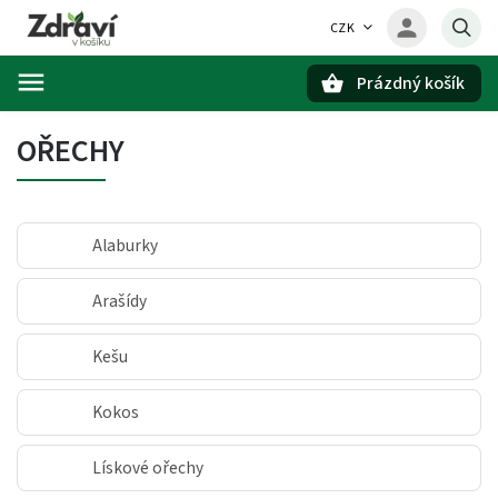
CZK
Prázdný košík
Hledat
OŘECHY
Alaburky
Arašídy
Kešu
Kokos
Lískové ořechy