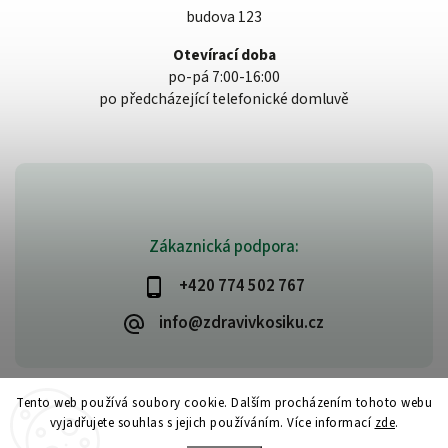
budova 123
Otevírací doba
po-pá 7:00-16:00
po předcházející telefonické domluvě
Zákaznická podpora:
+420 774 502 767
info@zdravivkosiku.cz
Tento web používá soubory cookie. Dalším procházením tohoto webu
vyjadřujete souhlas s jejich používáním. Více informací
zde
.
Copyright 2026
www.zdravivkosiku.cz
. Všechna práva vyhrazena.