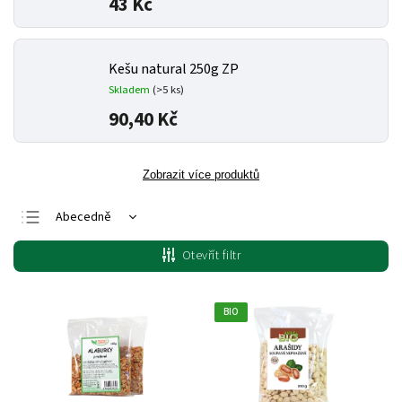
43 Kč
Kešu natural 250g ZP
Skladem
(>5 ks)
90,40 Kč
Zobrazit více produktů
Abecedně
Nejlevnější
Otevřít filtr
Nejdražší
Nejprodávanější
BIO