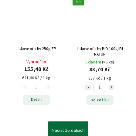
BIO
Lískové ořechy 250g ZP
Lískové ořechy BIO 100g IPJ
NATUR
Vyprodáno
Skladem
(>5 ks)
155,40 Kč
83,70 Kč
621,60 Kč / 1 kg
837 Kč / 1 kg
Detail
Do košíku
Načíst 16 dalších