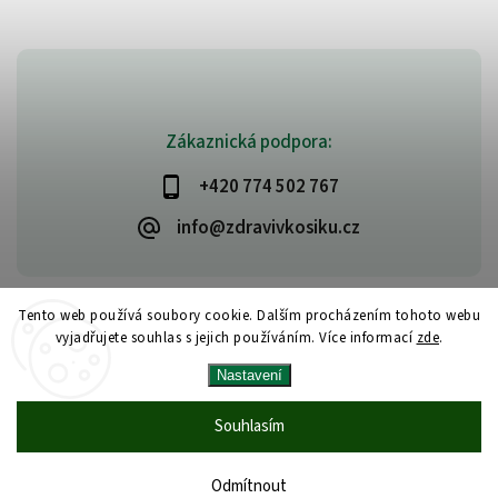
Zákaznická podpora:
+420 774 502 767
info@zdravivkosiku.cz
Tento web používá soubory cookie. Dalším procházením tohoto webu
vyjadřujete souhlas s jejich používáním. Více informací
zde
.
Copyright 2026
www.zdravivkosiku.cz
. Všechna práva vyhrazena.
Nastavení
Upravit nastavení cookies
Vytvořil
Shoptet
| Design
Shoptak.cz
Souhlasím
Odmítnout