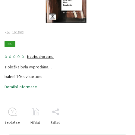
Kód:
101563
BIO
Neohodnoceno
Položka byla vyprodána…
balení 10ks v kartonu
Detailní informace
Zeptat se
Hlídat
Sdílet