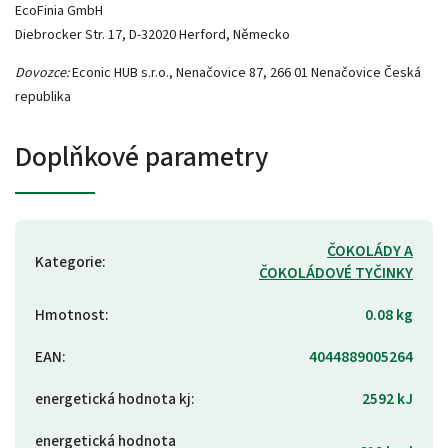
EcoFinia GmbH
Diebrocker Str. 17, D-32020 Herford, Německo
Dovozce:
Econic HUB s.r.o., Nenačovice 87, 266 01 Nenačovice Česká
republika
Doplňkové parametry
ČOKOLÁDY A
Kategorie
:
ČOKOLÁDOVÉ TYČINKY
Hmotnost
:
0.08 kg
EAN
:
4044889005264
energetická hodnota kj
:
2592 kJ
energetická hodnota