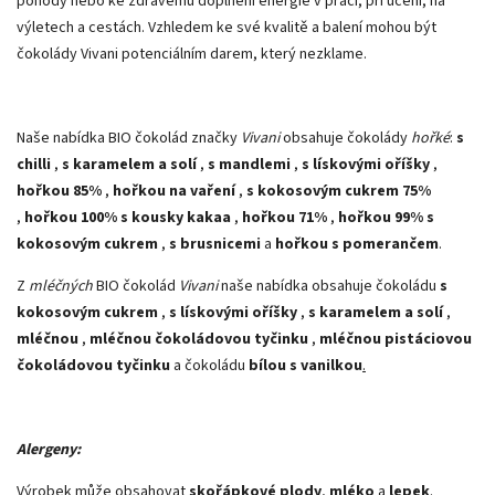
pohody nebo ke zdravému doplnění energie v práci, při učení, na
výletech a cestách. Vzhledem ke své kvalitě a balení mohou být
čokolády Vivani potenciálním darem, který nezklame.
Naše nabídka BIO čokolád značky
Vivani
obsahuje čokolády
hořké
:
s
chilli
,
s karamelem a solí
,
s mandlemi
,
s lískovými oříšky
,
hořkou 85%
,
hořkou na vaření
,
s kokosovým cukrem 75%
,
hořkou 100% s kousky kakaa
,
hořkou 71%
,
hořkou 99% s
kokosovým cukrem
,
s brusnicemi
a
hořkou s pomerančem
.
Z
mléčných
BIO čokolád
Vivani
naše nabídka obsahuje čokoládu
s
kokosovým cukrem
,
s lískovými oříšky
,
s karamelem a solí
,
mléčnou
,
mléčnou čokoládovou tyčinku
,
mléčnou pistáciovou
čokoládovou tyčinku
a čokoládu
bílou s vanilkou
.
Alergeny:
Výrobek může obsahovat
skořápkové plody
,
mléko
a
lepek
.