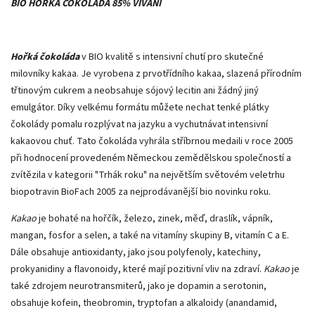
BIO HOŘKÁ ČOKOLÁDA 85% VIVANI
Hořká čokoláda
v BIO kvalitě s intensivní chutí pro skutečné
milovníky kakaa. Je vyrobena z prvotřídního kakaa, slazená přírodním
třtinovým cukrem a neobsahuje sójový lecitin ani žádný jiný
emulgátor. Díky velkému formátu můžete nechat tenké plátky
čokolády pomalu rozplývat na jazyku a vychutnávat intensivní
kakaovou chuť. Tato čokoláda vyhrála stříbrnou medaili v roce 2005
při hodnocení provedeném Německou zemědělskou společností a
zvítězila v kategorii "Trhák roku" na největším světovém veletrhu
biopotravin BioFach 2005 za nejprodávanější bio novinku roku.
Kakao
je bohaté na hořčík, železo, zinek, měď, draslík, vápník,
mangan, fosfor a selen, a také na vitamíny skupiny B, vitamín C a E.
Dále obsahuje antioxidanty, jako jsou polyfenoly, katechiny,
prokyanidiny a flavonoidy, které mají pozitivní vliv na zdraví.
Kakao
je
také zdrojem neurotransmiterů, jako je dopamin a serotonin,
obsahuje kofein, theobromin, tryptofan a alkaloidy (anandamid,