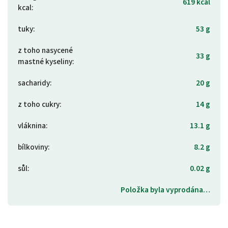
619 kcal
kcal
:
tuky
:
53 g
z toho nasycené
33 g
mastné kyseliny
:
sacharidy
:
20 g
z toho cukry
:
14 g
vláknina
:
13.1 g
bílkoviny
:
8.2 g
sůl
:
0.02 g
Položka byla vyprodána…