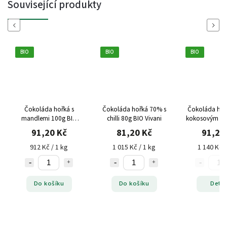
Související produkty
Previous
Next
BIO
BIO
BIO
Čokoláda hořká s
Čokoláda hořká 70% s
Čokoláda hoř
mandlemi 100g BIO
chilli 80g BIO Vivani
kokosovým cu
Vivani
BIO Viv
91,20 Kč
81,20 Kč
91,20
912 Kč / 1 kg
1 015 Kč / 1 kg
1 140 Kč /
Do košíku
Do košíku
Detai