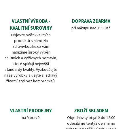
VLASTNÍ VÝROBA -
DOPRAVA ZDARMA
KVALITNÍ SUROVINY
při nákupu nad 1990 Kč
Objevte svět kvalitních
produktů s námi. Na
zdravivkosiku.cz vám
nabízíme široký výběr
chutných a výživných potravin,
které splňují nejvyšší
standardy kvality. Vyzkoušejte
naše výrobky a užijte si zdravý
životní styl bez kompromisů.
VLASTNÍ PRODEJNY
ZBOŽÍ SKLADEM
na Moravě
Objednávky přijaté do 12:00
odesíláme tentýž den mimo