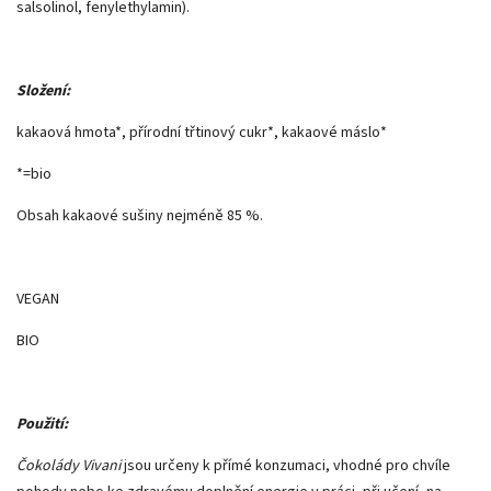
salsolinol, fenylethylamin).
Složení:
kakaová hmota*, přírodní třtinový cukr*, kakaové máslo*
*=bio
Obsah kakaové sušiny nejméně 85 %.
VEGAN
BIO
Použití:
Čokolády Vivani
jsou určeny k přímé konzumaci, vhodné pro chvíle