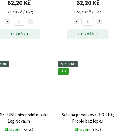
62,20 Kč
62,20 Kč
124,40 Kč / 1 kg
124,40 Kč / 1 kg
Do košíku
Do košíku
epku
Bez lepku
BIO
X -UNI univerzální mouka
Sekaná pohanková BIO 210g
1kg Novalim
Probio bez lepku
Skladem
(>5 ks)
Skladem
(3 ks)