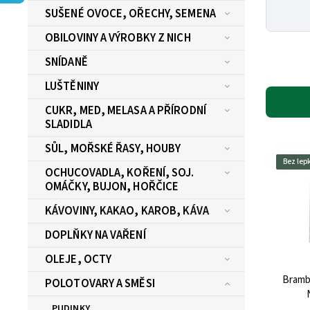
SUŠENÉ OVOCE, OŘECHY, SEMENA
OBILOVINY A VÝROBKY Z NICH
SNÍDANĚ
LUŠTĚNINY
CUKR, MED, MELASA A PŘÍRODNÍ
SLADIDLA
SŮL, MOŘSKÉ ŘASY, HOUBY
Bez lep
OCHUCOVADLA, KOŘENÍ, SOJ.
OMÁČKY, BUJON, HOŘČICE
KÁVOVINY, KAKAO, KAROB, KÁVA
DOPLŇKY NA VAŘENÍ
OLEJE, OCTY
Bramb
POLOTOVARY A SMĚSI
PUDINKY