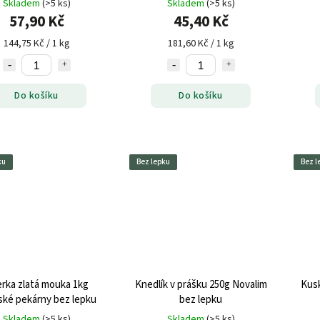
Skladem
(>5 ks)
Skladem
(>5 ks)
57,90 Kč
45,40 Kč
144,75 Kč / 1 kg
181,60 Kč / 1 kg
Do košíku
Do košíku
ku
Bez lepku
Bez l
erka zlatá mouka 1kg
Knedlík v prášku 250g Novalim
Kusk
ské pekárny bez lepku
bez lepku
Skladem
(>5 ks)
Skladem
(>5 ks)