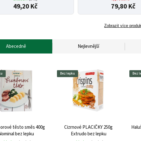
49,20 Kč
79,80 Kč
Zobrazit více produ
Abecedně
Nejlevnější
ku
Bez lepku
Bez l
orové těsto směs 400g
Cizrnové PLACIČKY 250g
Halu
Nominal bez lepku
Extrudo bez lepku