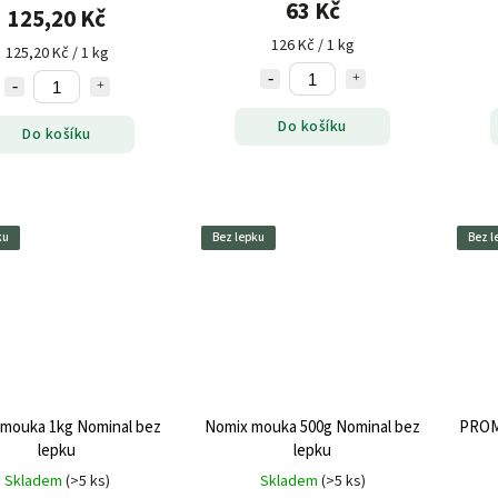
63 Kč
125,20 Kč
126 Kč / 1 kg
125,20 Kč / 1 kg
Do košíku
Do košíku
ku
Bez lepku
Bez l
mouka 1kg Nominal bez
Nomix mouka 500g Nominal bez
PROMI
lepku
lepku
Skladem
(>5 ks)
Skladem
(>5 ks)