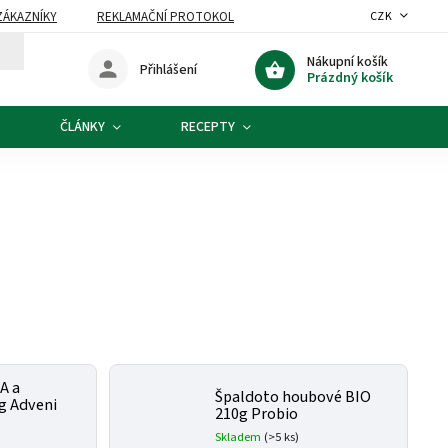
ZÁKAZNÍKY
REKLAMAČNÍ PROTOKOL
CZK
Nákupní košík
Přihlášení
Prázdný košík
ČLÁNKY
RECEPTY
A a
Špaldoto houbové BIO
g Adveni
210g Probio
Skladem
(>5 ks)