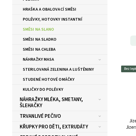
HRAŠKA A OBALOVACÍ SMĚSI
POLÉVKY, HOTOVKY INSTANTNÍ
SMĚSI NA SLANO
SMĚSI NA SLADKO
SMĚSI NA CHLEBA
NÁHRAŽKY MASA
STERILOVANÁ ZELENINA A LUŠTĚNINY
Bez lep
STUDENÉ HOTOVÉ OMÁČKY
KULIČKY DO POLÉVKY
NÁHRAŽKY MLÉKA, SMETANY,
ŠLEHAČKY
TRVANLIVÉ PEČIVO
Jiz
KŘUPKY PRO DĚTI, EXTRUDÁTY
Jizer