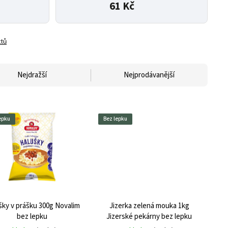
61 Kč
ktů
Nejdražší
Nejprodávanější
epku
Bez lepku
šky v prášku 300g Novalim
Jizerka zelená mouka 1kg
bez lepku
Jizerské pekárny bez lepku