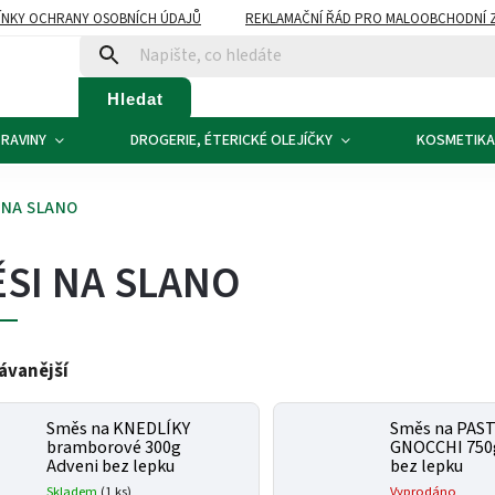
NKY OCHRANY OSOBNÍCH ÚDAJŮ
REKLAMAČNÍ ŘÁD PRO MALOOBCHODNÍ 
ATBA
KONTAKTY
Hledat
RAVINY
DROGERIE, ÉTERICKÉ OLEJÍČKY
KOSMETIKA
 NA SLANO
SI NA SLANO
ávanější
Směs na KNEDLÍKY
Směs na PAST
bramborové 300g
GNOCCHI 750
Adveni bez lepku
bez lepku
Skladem
(1 ks)
Vyprodáno