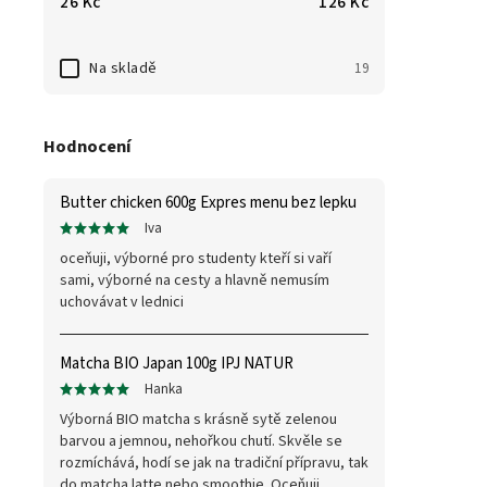
26
Kč
126
Kč
Na skladě
19
Hodnocení
Butter chicken 600g Expres menu bez lepku
Iva
oceňuji, výborné pro studenty kteří si vaří
sami, výborné na cesty a hlavně nemusím
uchovávat v lednici
Matcha BIO Japan 100g IPJ NATUR
Hanka
Výborná BIO matcha s krásně sytě zelenou
barvou a jemnou, nehořkou chutí. Skvěle se
rozmíchává, hodí se jak na tradiční přípravu, tak
do matcha latte nebo smoothie. Oceňuji