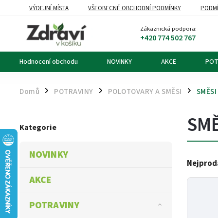
VÝDEJNÍ MÍSTA
VŠEOBECNÉ OBCHODNÍ PODMÍNKY
PODMÍ
OZNÁMENÍ O ODSTOUPENÍ OD KUPNÍ SMLOUVY
DOPRAVA A PL
Zákaznická podpora:
+420 774 502 767
Hodnocení obchodu
NOVINKY
AKCE
POT
Domů
POTRAVINY
POLOTOVARY A SMĚSI
SMĚSI
/
/
/
SMĚ
Kategorie
NOVINKY
Nejprod
AKCE
POTRAVINY