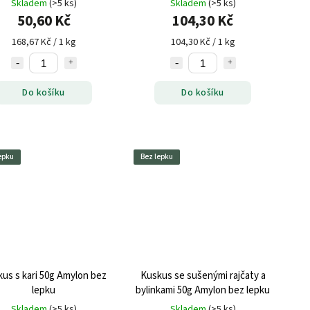
Skladem
(>5 ks)
Skladem
(>5 ks)
50,60 Kč
104,30 Kč
168,67 Kč / 1 kg
104,30 Kč / 1 kg
Do košíku
Do košíku
epku
Bez lepku
us s kari 50g Amylon bez
Kuskus se sušenými rajčaty a
lepku
bylinkami 50g Amylon bez lepku
Skladem
(>5 ks)
Skladem
(>5 ks)