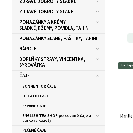
ZDRAVÉ DOBROTY SLADKÉ
ZDRAVÉ DOBROTY SLANÉ
POMAZÁNKY A KRÉMY
SLADKÉ,DŽEMY, POVIDLA, TAHINI
POMAZÁNKY SLANÉ, PAŠTIKY, TAHINI
NÁPOJE
DOPLŇKY STRAVY, VINCENTKA,
SYROVÁTKA
Bez lep
ČAJE
SONNENTOR ČAJE
OSTATNÍ ČAJE
SYPANÉ ČAJE
ENGLISH TEA SHOP porcované čaje a
Mantle
dárkové kazety
PEČENÉ ČAJE