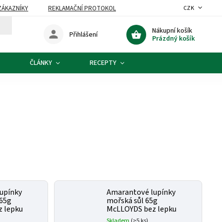
ZÁKAZNÍKY
REKLAMAČNÍ PROTOKOL
CZK
Nákupní košík
Přihlášení
Prázdný košík
ČLÁNKY
RECEPTY
upínky
Amarantové lupínky
 65g
mořská sůl 65g
 lepku
McLLOYDS bez lepku
Skladem
(>5 ks)