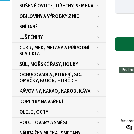
SUŠENÉ OVOCE, OŘECHY, SEMENA
OBILOVINY A VÝROBKY Z NICH
SNÍDANĚ
LUŠTĚNINY
CUKR, MED, MELASA A PŘÍRODNÍ
SLADIDLA
SŮL, MOŘSKÉ ŘASY, HOUBY
Bez lep
OCHUCOVADLA, KOŘENÍ, SOJ.
OMÁČKY, BUJÓN, HOŘČICE
KÁVOVINY, KAKAO, KAROB, KÁVA
DOPLŇKY NA VAŘENÍ
OLEJE, OCTY
Amaran
POLOTOVARY A SMĚSI
65g
NÁHRAŽKY MLÉKA, SMETANY,