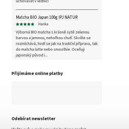
uchovávat v lednici
Matcha BIO Japan 100g IPJ NATUR
Hanka
Výborná BIO matcha s krásně sytě zelenou
barvou a jemnou, nehořkou chutí. Skvěle se
rozmíchává, hodí se jak na tradiční přípravu, tak
do matcha latte nebo smoothie. Oceňuji
japonský původ i...
Přijímáme online platby
Odebírat newsletter