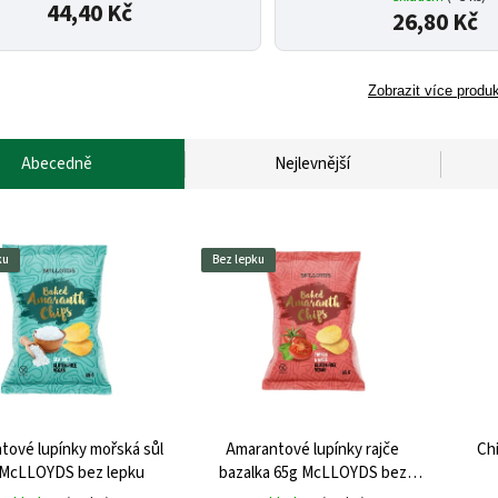
44,40 Kč
26,80 Kč
Zobrazit více produ
Abecedně
Nejlevnější
ku
Bez lepku
tové lupínky mořská sůl
Amarantové lupínky rajče
Ch
 McLLOYDS bez lepku
bazalka 65g McLLOYDS bez
lepku