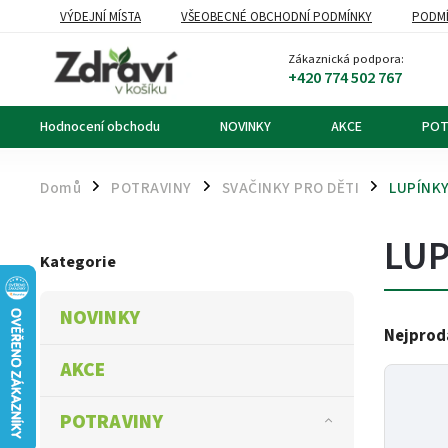
VÝDEJNÍ MÍSTA
VŠEOBECNÉ OBCHODNÍ PODMÍNKY
PODMÍ
OZNÁMENÍ O ODSTOUPENÍ OD KUPNÍ SMLOUVY
DOPRAVA A PL
Zákaznická podpora:
+420 774 502 767
Hodnocení obchodu
NOVINKY
AKCE
POT
Domů
POTRAVINY
SVAČINKY PRO DĚTI
LUPÍNK
/
/
/
LUP
Kategorie
NOVINKY
Nejprod
AKCE
POTRAVINY