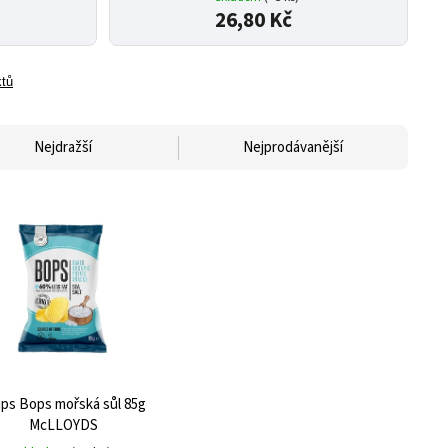
26,80 Kč
ktů
Nejdražší
Nejprodávanější
ips Bops mořská sůl 85g
McLLOYDS