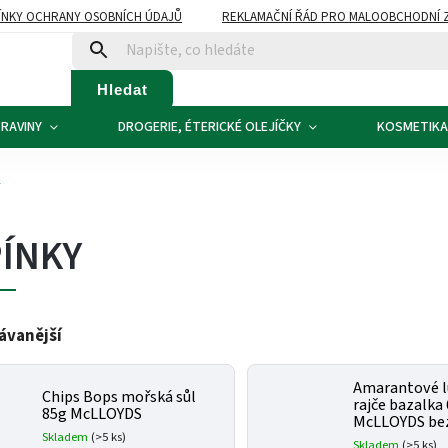
NKY OCHRANY OSOBNÍCH ÚDAJŮ
REKLAMAČNÍ ŘÁD PRO MALOOBCHODNÍ 
ATBA
KONTAKTY
Hledat
RAVINY
DROGERIE, ÉTERICKÉ OLEJÍČKY
KOSMETIKA
Y
ÍNKY
ávanější
Amarantové l
Chips Bops mořská sůl
rajče bazalka
85g McLLOYDS
McLLOYDS bez
Skladem
(>5 ks)
Skladem
(>5 ks)