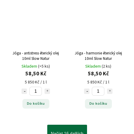
Jóga - antistress éterický olej
Jóga - harmonie éterický olej
10ml Slow Natur
10ml Slow Natur
Skladem
(>5 ks)
Skladem
(2 ks)
58,50 Kč
58,50 Kč
5 850 Kč / 1 l
5 850 Kč / 1 l
Do košíku
Do košíku
Načíst 16 dalších