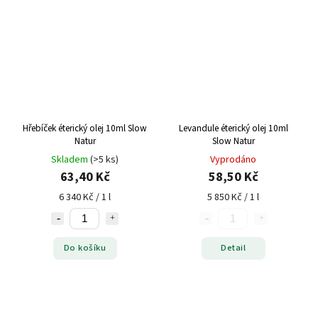
Hřebíček éterický olej 10ml Slow
Levandule éterický olej 10ml
Natur
Slow Natur
Skladem
(>5 ks)
Vyprodáno
63,40 Kč
58,50 Kč
6 340 Kč / 1 l
5 850 Kč / 1 l
Do košíku
Detail