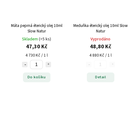
Máta peprná éterický olej 10ml
Meduňka éterický olej 10ml Slow
Slow Natur
Natur
Skladem
(>5 ks)
Vyprodáno
47,30 Kč
48,80 Kč
4 730 Kč / 1 l
4 880 Kč / 1 l
Do košíku
Detail