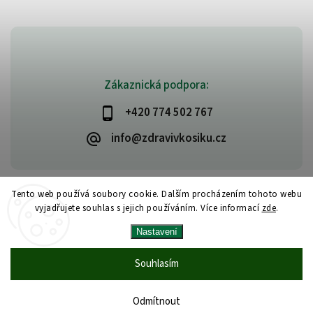
Zákaznická podpora:
+420 774 502 767
info@zdravivkosiku.cz
Tento web používá soubory cookie. Dalším procházením tohoto webu
vyjadřujete souhlas s jejich používáním. Více informací
zde
.
Copyright 2026
www.zdravivkosiku.cz
. Všechna práva vyhrazena.
Nastavení
Upravit nastavení cookies
Vytvořil
Shoptet
| Design
Shoptak.cz
Souhlasím
Odmítnout