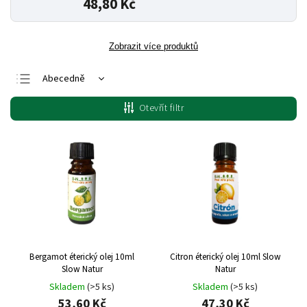
48,80 Kč
Zobrazit více produktů
Abecedně
Nejlevnější
Otevřít filtr
Nejdražší
Nejprodávanější
Bergamot éterický olej 10ml
Citron éterický olej 10ml Slow
Slow Natur
Natur
Skladem
(>5 ks)
Skladem
(>5 ks)
53,60 Kč
47,30 Kč