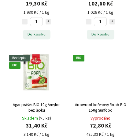
19,30 Kč
102,60 Kč
1 930 Kč / 1 kg
1 026 Kč / 1 kg
Do košíku
Do košíku
Bez lepku
BIO
BIO
Agar prášek BIO 10g Amylon
Arrowroot kořenový škrob BIO
bez lepku
150g Sunfood
Skladem
(>5 ks)
Vyprodáno
31,40 Kč
72,80 Kč
3 140 Kč / 1 kg
485,33 Kč / 1 kg