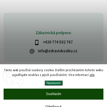
Zákaznická podpora:
+420 774 502 767
info@zdravivkosiku.cz
Tento web používá soubory cookie. Dalším procházením tohoto webu
vyjadřujete souhlas s jejich používáním. Více informací
zde
.
Copyright 2026
www.zdravivkosiku.cz
. Všechna práva vyhrazena.
Nastavení
Upravit nastavení cookies
Vytvořil
Shoptet
| Design
Shoptak.cz
Souhlasím
Odmítnout