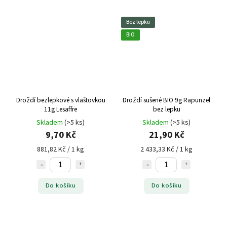
Bez lepku
BIO
Droždí bezlepkové s vlaštovkou
Droždí sušené BIO 9g Rapunzel
11g Lesaffre
bez lepku
Skladem
(>5 ks)
Skladem
(>5 ks)
9,70 Kč
21,90 Kč
881,82 Kč / 1 kg
2 433,33 Kč / 1 kg
Do košíku
Do košíku