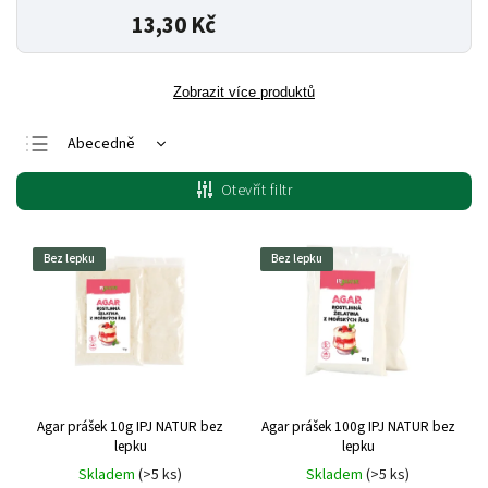
13,30 Kč
Zobrazit více produktů
Abecedně
Nejlevnější
Otevřít filtr
Nejdražší
Nejprodávanější
Bez lepku
Bez lepku
Agar prášek 10g IPJ NATUR bez
Agar prášek 100g IPJ NATUR bez
lepku
lepku
Skladem
(>5 ks)
Skladem
(>5 ks)