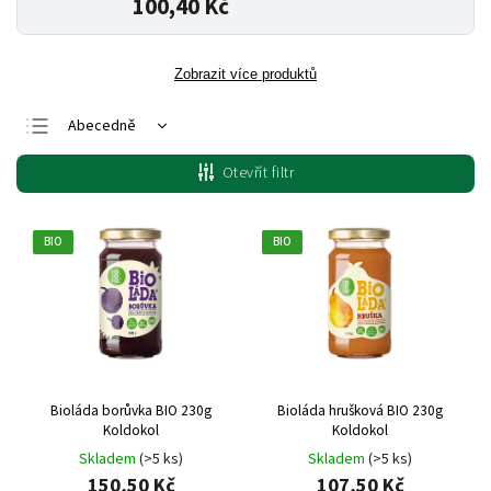
100,40 Kč
Zobrazit více produktů
Abecedně
Nejlevnější
Otevřít filtr
Nejdražší
Nejprodávanější
BIO
BIO
Bioláda borůvka BIO 230g
Bioláda hrušková BIO 230g
Koldokol
Koldokol
Skladem
(>5 ks)
Skladem
(>5 ks)
150,50 Kč
107,50 Kč