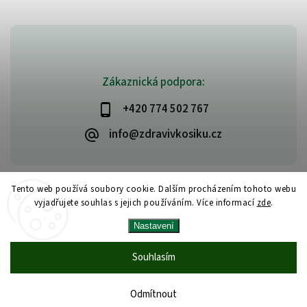
Zákaznická podpora:
+420 774 502 767
info@zdravivkosiku.cz
Tento web používá soubory cookie. Dalším procházením tohoto webu
vyjadřujete souhlas s jejich používáním. Více informací
zde
.
Copyright 2026
www.zdravivkosiku.cz
. Všechna práva vyhrazena.
Nastavení
Upravit nastavení cookies
Vytvořil
Shoptet
| Design
Shoptak.cz
Souhlasím
Odmítnout