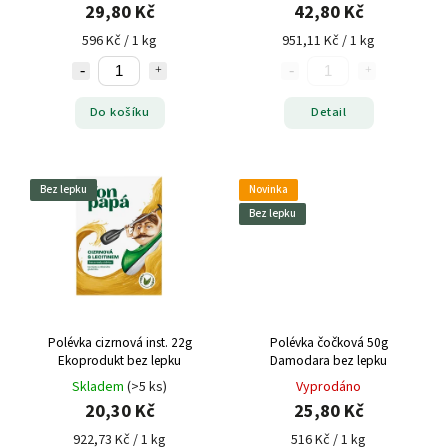
29,80 Kč
42,80 Kč
596 Kč / 1 kg
951,11 Kč / 1 kg
Do košíku
Detail
Bez lepku
Novinka
Bez lepku
Polévka cizrnová inst. 22g
Polévka čočková 50g
Ekoprodukt bez lepku
Damodara bez lepku
Skladem
(>5 ks)
Vyprodáno
20,30 Kč
25,80 Kč
922,73 Kč / 1 kg
516 Kč / 1 kg