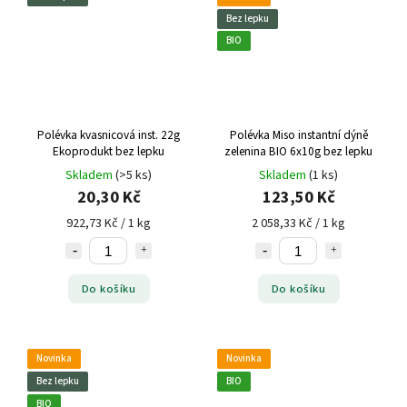
Bez lepku
BIO
Polévka kvasnicová inst. 22g
Polévka Miso instantní dýně
Ekoprodukt bez lepku
zelenina BIO 6x10g bez lepku
Skladem
(>5 ks)
Skladem
(1 ks)
20,30 Kč
123,50 Kč
922,73 Kč / 1 kg
2 058,33 Kč / 1 kg
Do košíku
Do košíku
Novinka
Novinka
Bez lepku
BIO
BIO