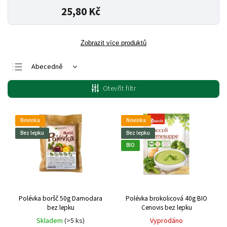
25,80 Kč
Zobrazit více produktů
Abecedně
Nejlevnější
Otevřít filtr
Nejdražší
Nejprodávanější
Novinka
Novinka
Bez lepku
Bez lepku
BIO
Polévka boršč 50g Damodara
Polévka brokolicová 40g BIO
bez lepku
Cenovis bez lepku
Skladem
(>5 ks)
Vyprodáno