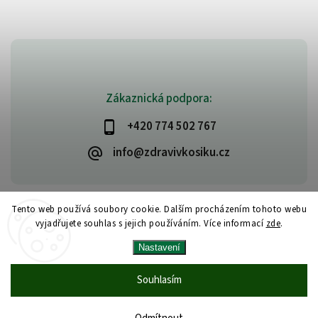
Zákaznická podpora:
+420 774 502 767
info@zdravivkosiku.cz
Tento web používá soubory cookie. Dalším procházením tohoto webu
vyjadřujete souhlas s jejich používáním. Více informací
zde
.
Copyright 2026
www.zdravivkosiku.cz
. Všechna práva vyhrazena.
Nastavení
Upravit nastavení cookies
Vytvořil
Shoptet
| Design
Shoptak.cz
Souhlasím