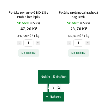
Polévka pohanková BIO 136g
Polévka proteinová hrachová
Probio bez lepku
55g Semix
Skladem
(>5 ks)
Skladem
(>5 ks)
47,20 Kč
23,70 Kč
347,06 Kč / 1 kg
430,91 Kč / 1 kg
Do košíku
Do košíku
Načíst 15 dalších
1
2
Nahoru