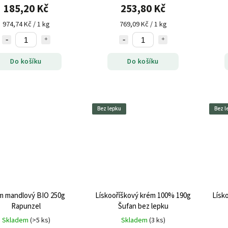
185,20 Kč
253,80 Kč
974,74 Kč / 1 kg
769,09 Kč / 1 kg
Do košíku
Do košíku
Bez lepku
Bez l
m mandlový BIO 250g
Lískooříškový krém 100% 190g
Lísk
Rapunzel
Šufan bez lepku
Skladem
(>5 ks)
Skladem
(3 ks)