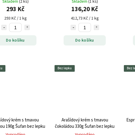
Skladem
(2 ks)
Skladem
(1 ks)
293 Kč
136,20 Kč
293 Kč / 1 kg
412,73 Kč / 1 kg
Do košíku
Do košíku
ku
Bez lepku
Bez l
šídový krém s tmavou
Arašídový krém s tmavou
Espr
ou 190g Šufan bez lepku
čokoládou 330g Šufan bez lepku
Vyprodáno
Vyprodáno