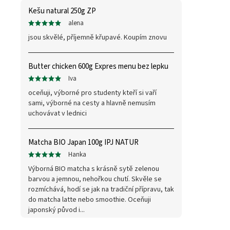
Kešu natural 250g ZP
alena
jsou skvělé, příjemně křupavé. Koupím znovu
Butter chicken 600g Expres menu bez lepku
Iva
oceňuji, výborné pro studenty kteří si vaří
sami, výborné na cesty a hlavně nemusím
uchovávat v lednici
Matcha BIO Japan 100g IPJ NATUR
Hanka
Výborná BIO matcha s krásně sytě zelenou
barvou a jemnou, nehořkou chutí. Skvěle se
rozmíchává, hodí se jak na tradiční přípravu, tak
do matcha latte nebo smoothie. Oceňuji
japonský původ i...