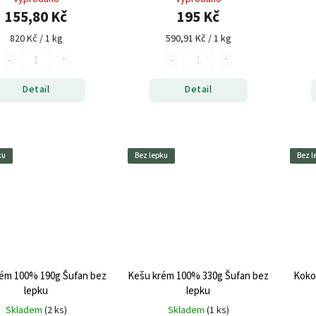
155,80 Kč
195 Kč
820 Kč / 1 kg
590,91 Kč / 1 kg
Detail
Detail
ku
Bez lepku
Bez l
ém 100% 190g Šufan bez
Kešu krém 100% 330g Šufan bez
Koko
lepku
lepku
Skladem
(2 ks)
Skladem
(1 ks)