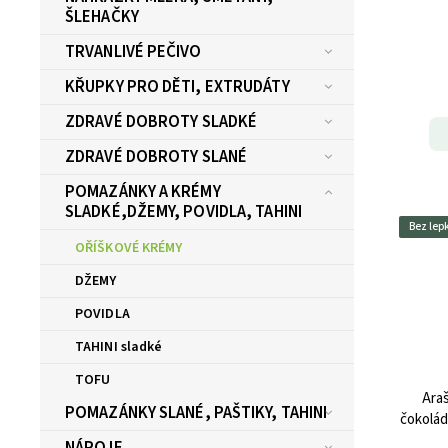
ŠLEHAČKY
TRVANLIVÉ PEČIVO
KŘUPKY PRO DĚTI, EXTRUDÁTY
ZDRAVÉ DOBROTY SLADKÉ
ZDRAVÉ DOBROTY SLANÉ
POMAZÁNKY A KRÉMY
SLADKÉ,DŽEMY, POVIDLA, TAHINI
Bez lep
OŘÍŠKOVÉ KRÉMY
DŽEMY
POVIDLA
TAHINI sladké
TOFU
Ara
POMAZÁNKY SLANÉ, PAŠTIKY, TAHINI
čokolád
NÁPOJE