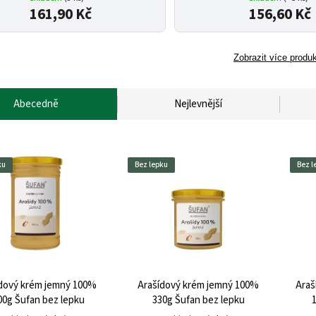
161,90 Kč
156,60 Kč
Zobrazit více produ
Abecedně
Nejlevnější
ku
Bez lepku
Bez l
dový krém jemný 100%
Arašídový krém jemný 100%
Araš
00g Šufan bez lepku
330g Šufan bez lepku