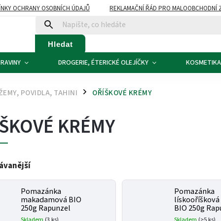
NKY OCHRANY OSOBNÍCH ÚDAJŮ
REKLAMAČNÍ ŘÁD PRO MALOOBCHODNÍ 
ATBA
KONTAKTY
Hledat
RAVINY
DROGERIE, ÉTERICKÉ OLEJÍČKY
KOSMETIKA
EMY, POVIDLA, TAHINI
OŘÍŠKOVÉ KRÉMY
/
ŠKOVÉ KRÉMY
ávanější
Pomazánka
Pomazánka
makadamová BIO
lískooříškov
250g Rapunzel
BIO 250g Rap
Skladem
(3 ks)
Skladem
(>5 ks)