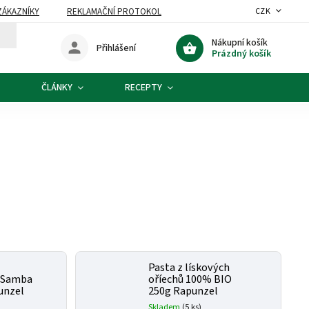
ZÁKAZNÍKY
REKLAMAČNÍ PROTOKOL
CZK
Nákupní košík
Přihlášení
Prázdný košík
ČLÁNKY
RECEPTY
Pasta z lískových
á Samba
oříechů 100% BIO
unzel
250g Rapunzel
Skladem
(5 ks)