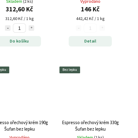
Skladem
(2 ks)
Vyprodáno
312,60 Kč
146 Kč
312,60 Kč / 1 kg
442,42 Kč / 1 kg
Do košíku
Detail
epku
Bez lepku
esso ořechový krém 190g
Espresso ořechový krém 330g
Šufan bez lepku
Šufan bez lepku
Vyprodáno
Skladem
(2 ks)