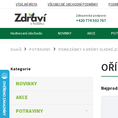
VÝDEJNÍ MÍSTA
VŠEOBECNÉ OBCHODNÍ PODMÍNKY
PODMÍ
OZNÁMENÍ O ODSTOUPENÍ OD KUPNÍ SMLOUVY
DOPRAVA A PL
Zákaznická podpora:
+420 774 502 767
Hodnocení obchodu
NOVINKY
AKCE
POT
Domů
POTRAVINY
POMAZÁNKY A KRÉMY SLADKÉ,DŽ
/
/
OŘÍ
Kategorie
NOVINKY
Nejprod
AKCE
POTRAVINY