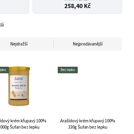
258,40 Kč
ktů
Nejdražší
Nejprodávanější
epku
Bez lepku
ídový krém křupavý 100%
Arašídový krém křupavý 100%
1000g Šufan bez lepku
330g Šufan bez lepku