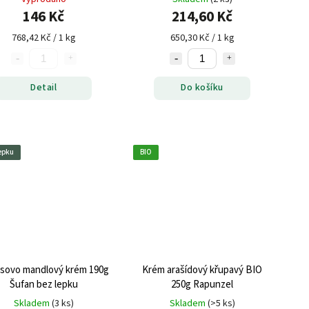
146 Kč
214,60 Kč
768,42 Kč / 1 kg
650,30 Kč / 1 kg
Detail
Do košíku
epku
BIO
sovo mandlový krém 190g
Krém arašídový křupavý BIO
Šufan bez lepku
250g Rapunzel
Skladem
(3 ks)
Skladem
(>5 ks)