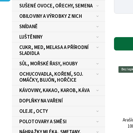
SUŠENÉ OVOCE, OŘECHY, SEMENA
OBILOVINY A VÝROBKY Z NICH
SNÍDANĚ
LUŠTĚNINY
CUKR, MED, MELASA A PŘÍRODNÍ
SLADIDLA
SŮL, MOŘSKÉ ŘASY, HOUBY
Bez lep
OCHUCOVADLA, KOŘENÍ, SOJ.
OMÁČKY, BUJÓN, HOŘČICE
KÁVOVINY, KAKAO, KAROB, KÁVA
DOPLŇKY NA VAŘENÍ
OLEJE, OCTY
Araší
POLOTOVARY A SMĚSI
10
NÁHRAŽKY MLÉKA, SMETANY,