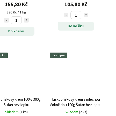
155,80 Kč
105,80 Kč
820 Kč / 1 kg
Do košíku
Do košíku
epku
Bez lepku
ooříškový krém 100% 300g
Lískooříškový krém s mléčnou
Šufan bez lepku
čokoládou 190g Šufan bez lepku
Skladem
(1 ks)
Skladem
(2 ks)