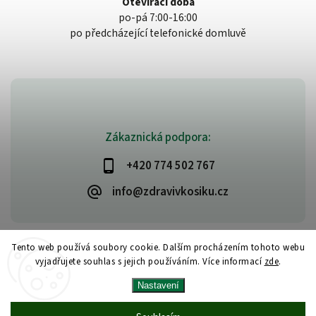
Otevírací doba
po-pá 7:00-16:00
po předcházející telefonické domluvě
Zákaznická podpora:
+420 774 502 767
info@zdravivkosiku.cz
Tento web používá soubory cookie. Dalším procházením tohoto webu
vyjadřujete souhlas s jejich používáním. Více informací
zde
.
Copyright 2026
www.zdravivkosiku.cz
. Všechna práva vyhrazena.
Nastavení
Upravit nastavení cookies
Vytvořil
Shoptet
| Design
Shoptak.cz