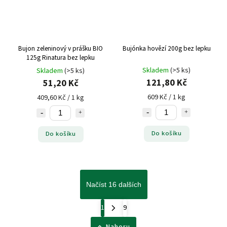
Bujon zeleninový v prášku BIO
Bujónka hovězí 200g bez lepku
125g Rinatura bez lepku
Skladem
(>5 ks)
Skladem
(>5 ks)
121,80 Kč
51,20 Kč
609 Kč / 1 kg
409,60 Kč / 1 kg
Do košíku
Do košíku
Načíst 16 dalších
1
9