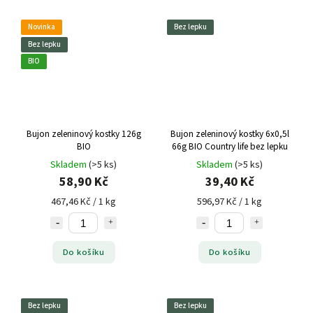
Novinka
Bez lepku
Bez lepku
BIO
Bujon zeleninový kostky 126g
Bujon zeleninový kostky 6x0,5l
BIO
66g BIO Country life bez lepku
Skladem
(>5 ks)
Skladem
(>5 ks)
58,90 Kč
39,40 Kč
467,46 Kč / 1 kg
596,97 Kč / 1 kg
Do košíku
Do košíku
Bez lepku
Bez lepku