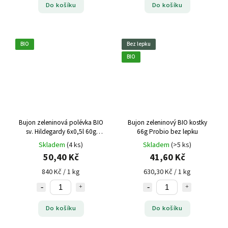
Do košíku
Do košíku
BIO
Bez lepku
BIO
Bujon zeleninová polévka BIO
Bujon zeleninový BIO kostky
sv. Hildegardy 6x0,5l 60g
66g Probio bez lepku
Sonnentor
Skladem
(4 ks)
Skladem
(>5 ks)
50,40 Kč
41,60 Kč
840 Kč / 1 kg
630,30 Kč / 1 kg
Do košíku
Do košíku