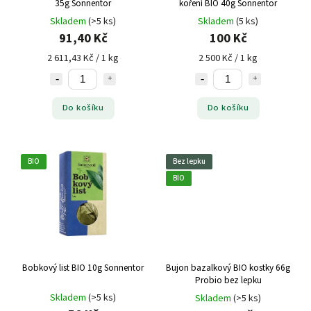
35g Sonnentor
koření BIO 40g Sonnentor
Skladem
(>5 ks)
Skladem
(5 ks)
91,40 Kč
100 Kč
2 611,43 Kč / 1 kg
2 500 Kč / 1 kg
Do košíku
Do košíku
BIO
Bez lepku
BIO
Bobkový list BIO 10g Sonnentor
Bujon bazalkový BIO kostky 66g
Probio bez lepku
Skladem
(>5 ks)
Skladem
(>5 ks)