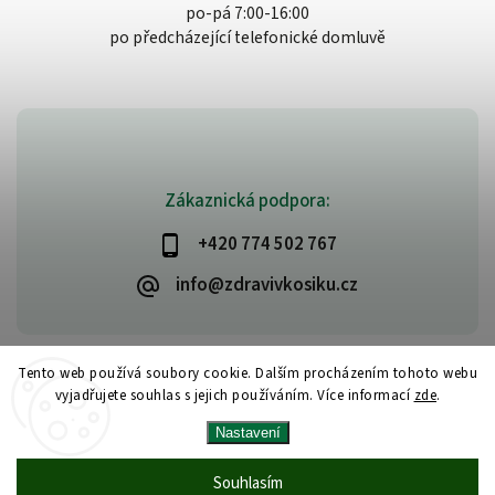
po-pá 7:00-16:00
po předcházející telefonické domluvě
Zákaznická podpora:
+420 774 502 767
info@zdravivkosiku.cz
Tento web používá soubory cookie. Dalším procházením tohoto webu
vyjadřujete souhlas s jejich používáním. Více informací
zde
.
Copyright 2026
www.zdravivkosiku.cz
. Všechna práva vyhrazena.
Nastavení
Upravit nastavení cookies
Vytvořil
Shoptet
| Design
Shoptak.cz
Souhlasím