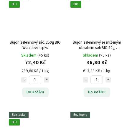
BIO
BIO
Bujon zeleninový sáč. 250g BIO
Bujon zeleninový se sníženým
Wurzl bez lepku
obsahem soli BIO 60g
Zangrando bez lepku
bio
Skladem
(>5 ks)
Skladem
(>5 ks)
zeleninový bujón, nízký obsah
72,40 Kč
36,80 Kč
soli, bez lepku
289,60 Kč / 1 kg
613,33 Kč / 1 kg
Do košíku
Do košíku
Bez lepku
Bez lepku
BIO