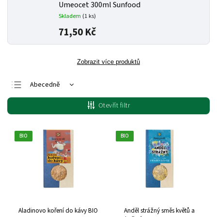
Umeocet 300ml Sunfood
Skladem
(1 ks)
71,50 Kč
Zobrazit více produktů
Abecedně
Nejlevnější
Otevřít filtr
Nejdražší
Nejprodávanější
BIO
BIO
Aladinovo koření do kávy BIO
Anděl strážný směs květů a