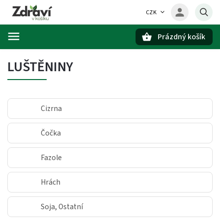
CZK
Prázdný košík
Hledat
LUŠTĚNINY
Cizrna
Čočka
Fazole
Hrách
Soja, Ostatní