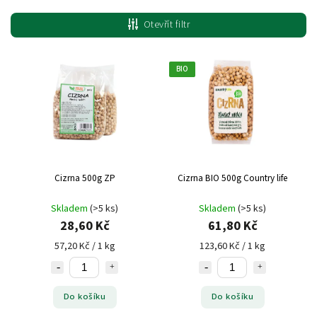
Nejlevnější
Otevřít filtr
Nejdražší
Nejprodávanější
BIO
Cizrna 500g ZP
Cizrna BIO 500g Country life
Skladem
(>5 ks)
Skladem
(>5 ks)
28,60 Kč
61,80 Kč
57,20 Kč / 1 kg
123,60 Kč / 1 kg
Do košíku
Do košíku