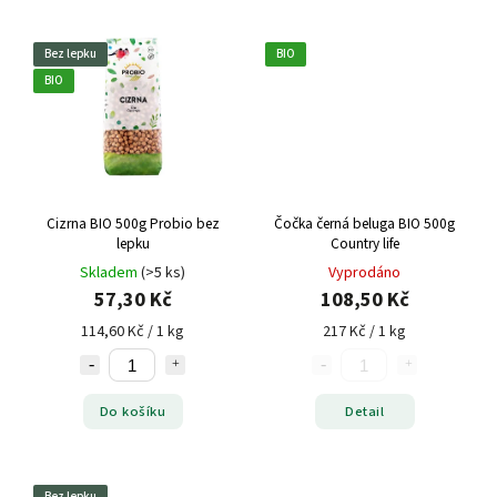
Bez lepku
BIO
BIO
Cizrna BIO 500g Probio bez
Čočka černá beluga BIO 500g
lepku
Country life
Skladem
(>5 ks)
Vyprodáno
57,30 Kč
108,50 Kč
114,60 Kč / 1 kg
217 Kč / 1 kg
Do košíku
Detail
Bez lepku