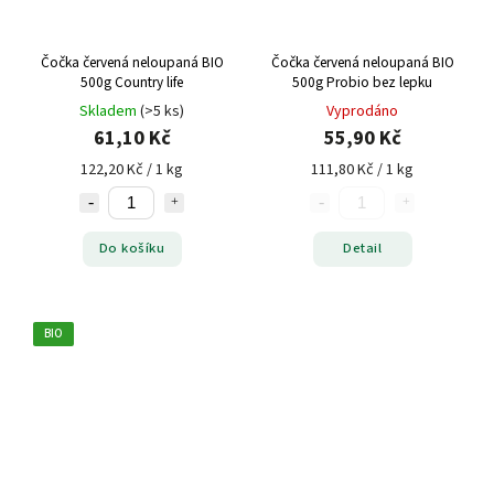
Čočka červená neloupaná BIO
Čočka červená neloupaná BIO
500g Country life
500g Probio bez lepku
Skladem
(>5 ks)
Vyprodáno
61,10 Kč
55,90 Kč
122,20 Kč / 1 kg
111,80 Kč / 1 kg
Do košíku
Detail
BIO