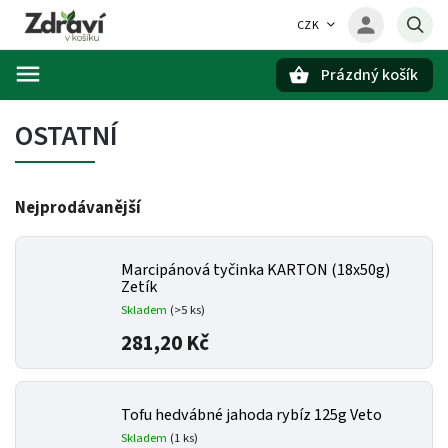
CZK
Prázdný košík
Hledat
OSTATNÍ
Nejprodávanější
Marcipánová tyčinka KARTON (18x50g)
Zetík
Skladem
(>5 ks)
281,20 Kč
Tofu hedvábné jahoda rybíz 125g Veto
Skladem
(1 ks)