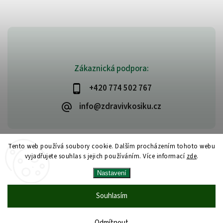
Zákaznická podpora:
+420 774 502 767
info@zdravivkosiku.cz
Tento web používá soubory cookie. Dalším procházením tohoto webu
vyjadřujete souhlas s jejich používáním. Více informací
zde
.
Copyright 2026
www.zdravivkosiku.cz
. Všechna práva vyhrazena.
Nastavení
Upravit nastavení cookies
Vytvořil
Shoptet
| Design
Shoptak.cz
Souhlasím
Odmítnout