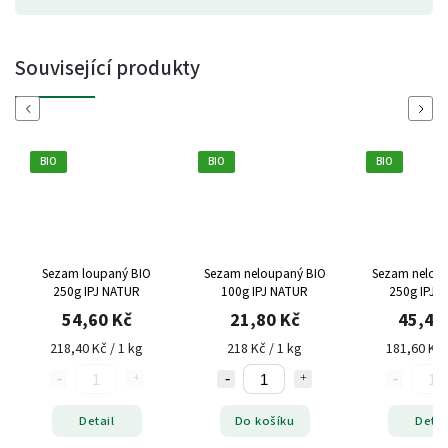
Související produkty
Previous
Next
BIO
BIO
BIO
Sezam loupaný BIO
Sezam neloupaný BIO
Sezam nelou
250g IPJ NATUR
100g IPJ NATUR
250g IPJ 
54,60 Kč
21,80 Kč
45,40
218,40 Kč / 1 kg
218 Kč / 1 kg
181,60 Kč 
Detail
Do košíku
Detai