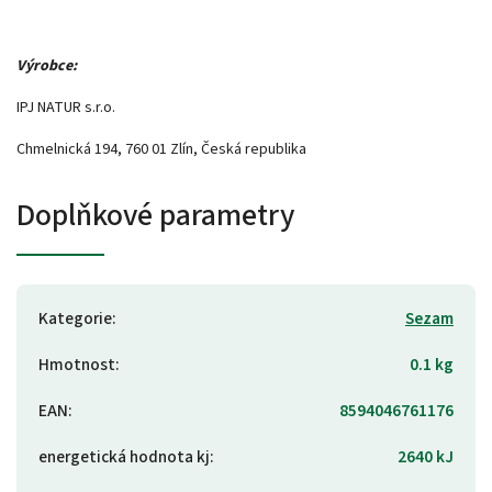
Výrobce:
IPJ NATUR s.r.o.
Chmelnická 194, 760 01 Zlín, Česká republika
Doplňkové parametry
Kategorie
:
Sezam
Hmotnost
:
0.1 kg
EAN
:
8594046761176
energetická hodnota kj
:
2640 kJ