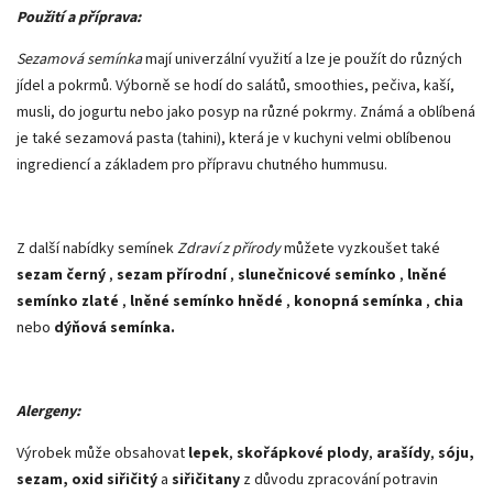
Použití a příprava:
Sezamová semínka
mají univerzální využití a lze je použít do různých
jídel a pokrmů. Výborně se hodí do salátů, smoothies, pečiva, kaší,
musli, do jogurtu nebo jako posyp na různé pokrmy. Známá a oblíbená
je také sezamová pasta (tahini), která je v kuchyni velmi oblíbenou
ingrediencí a základem pro přípravu chutného hummusu.
Z další nabídky semínek
Zdraví z přírody
můžete vyzkoušet také
sezam černý
,
sezam přírodní
,
slunečnicové semínko
,
lněné
semínko zlaté
,
lněné semínko hnědé
,
konopná semínka
,
chia
nebo
dýňová semínka.
Alergeny:
Výrobek může obsahovat
lepek
,
skořápkové plody
,
arašídy
,
sóju,
sezam, oxid siřičitý
a
siřičitany
z důvodu zpracování potravin