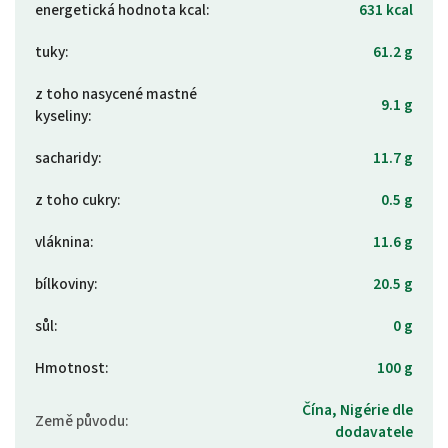
energetická hodnota kcal
:
631 kcal
tuky
:
61.2 g
z toho nasycené mastné
9.1 g
kyseliny
:
sacharidy
:
11.7 g
z toho cukry
:
0.5 g
vláknina
:
11.6 g
bílkoviny
:
20.5 g
sůl
:
0 g
Hmotnost
:
100 g
Čína, Nigérie dle
Země původu
:
dodavatele