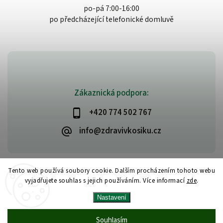
po-pá 7:00-16:00
po předcházející telefonické domluvě
Zákaznická podpora:
+420 774 502 767
info@zdravivkosiku.cz
Tento web používá soubory cookie. Dalším procházením tohoto webu
vyjadřujete souhlas s jejich používáním. Více informací
zde
.
Copyright 2026
www.zdravivkosiku.cz
. Všechna práva vyhrazena.
Nastavení
Upravit nastavení cookies
Vytvořil
Shoptet
| Design
Shoptak.cz
Souhlasím