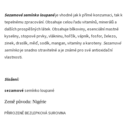
Sezamové semínko loupané
je vhodné jak k přímé konzumaci, tak k
tepelnému zpracování. Obsahuje celou řadu vitamínů, minerálů a
dalších prospěšných látek. Obsahuje bílkoviny, esenciální mastné
kyseliny, stopové prvky, vlákninu, hořčík, vápník, fosfor, železo,
zinek, draslík, měď, sodík, mangan, vitamíny a karoteny.
Sezamové
semínko
je snadno stravitelné a je známé pro své antioxidační
vlastnosti.
Složení:
sezamové
semínko loupané
Země původu: Nigérie
PŘIROZENĚ BEZLEPKOVÁ SUROVINA