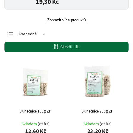
19,30 Kč
Zobrazit více produktů
Abecedně
Nejlevnější
Otevřít filtr
Nejdražší
Nejprodávanější
Slunečnice 100g ZP
Slunečnice 250g ZP
Skladem
(>5 ks)
Skladem
(>5 ks)
12,60 Kč
23,20 Kč