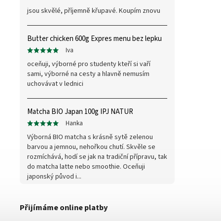
jsou skvělé, příjemně křupavé. Koupím znovu
Butter chicken 600g Expres menu bez lepku
Iva
oceňuji, výborné pro studenty kteří si vaří
sami, výborné na cesty a hlavně nemusím
uchovávat v lednici
Matcha BIO Japan 100g IPJ NATUR
Hanka
Výborná BIO matcha s krásně sytě zelenou
barvou a jemnou, nehořkou chutí. Skvěle se
rozmíchává, hodí se jak na tradiční přípravu, tak
do matcha latte nebo smoothie. Oceňuji
japonský původ i...
Přijímáme online platby