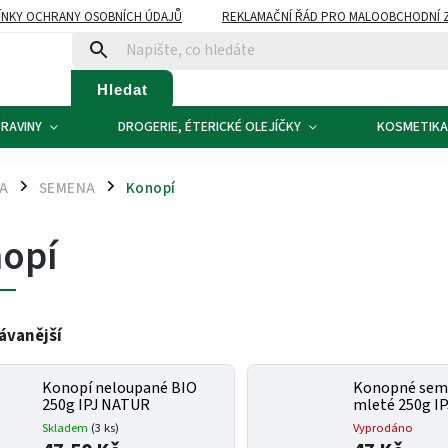
NKY OCHRANY OSOBNÍCH ÚDAJŮ
REKLAMAČNÍ ŘÁD PRO MALOOBCHODNÍ 
ATBA
KONTAKTY
Hledat
RAVINY
DROGERIE, ÉTERICKÉ OLEJÍČKY
KOSMETIKA
NA
SEMENA
Konopí
/
/
opí
ávanější
Konopí neloupané BIO
Konopné sem
250g IPJ NATUR
mleté 250g I
Skladem
(3 ks)
Vyprodáno