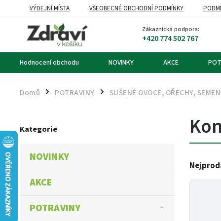
VÝDEJNÍ MÍSTA
VŠEOBECNÉ OBCHODNÍ PODMÍNKY
PODMÍ
OZNÁMENÍ O ODSTOUPENÍ OD KUPNÍ SMLOUVY
DOPRAVA A PL
Zákaznická podpora:
+420 774 502 767
Hodnocení obchodu
NOVINKY
AKCE
POT
Domů
POTRAVINY
SUŠENÉ OVOCE, OŘECHY, SEME
/
/
Kon
Kategorie
NOVINKY
Nejprod
AKCE
POTRAVINY