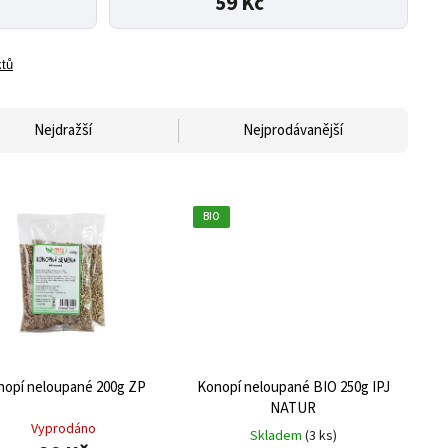
59 Kč
ktů
Nejdražší
Nejprodávanější
BIO
nopí neloupané 200g ZP
Konopí neloupané BIO 250g IPJ
NATUR
Vyprodáno
Skladem
(3 ks)