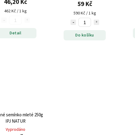
46,20 Kč
59 Kč
462 Kč / 1 kg
590 Kč / 1 kg
Detail
Do košíku
né semínko mleté 250g
IPJ NATUR
Vyprodáno