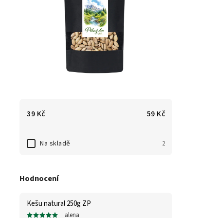
39
Kč
59
Kč
Na skladě
2
Hodnocení
Kešu natural 250g ZP
alena