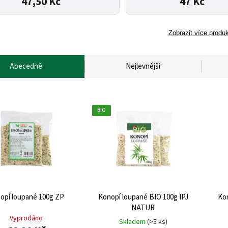
47,50 Kč
47 Kč
Zobrazit více produ
Abecedně
Nejlevnější
BIO
opí loupané 100g ZP
Konopí loupané BIO 100g IPJ
Ko
NATUR
Vyprodáno
Skladem
(>5 ks)