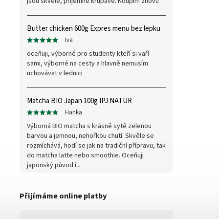
jsou skvělé, příjemně křupavé. Koupím znovu
Butter chicken 600g Expres menu bez lepku
Iva
oceňuji, výborné pro studenty kteří si vaří
sami, výborné na cesty a hlavně nemusím
uchovávat v lednici
Matcha BIO Japan 100g IPJ NATUR
Hanka
Výborná BIO matcha s krásně sytě zelenou
barvou a jemnou, nehořkou chutí. Skvěle se
rozmíchává, hodí se jak na tradiční přípravu, tak
do matcha latte nebo smoothie. Oceňuji
japonský původ i...
Přijímáme online platby