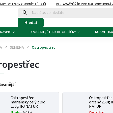
NKY OCHRANY OSOBNÍCH ÚDAJŮ
REKLAMAČNÍ ŘÁD PRO MALOOBCHODNÍ 
ATBA
KONTAKTY
Hledat
RAVINY
DROGERIE, ÉTERICKÉ OLEJÍČKY
KOSMETIKA
NA
SEMENA
Ostropestřec
/
/
ropestřec
ávanější
Ostropestřec
Ostropestřec
mariánský celý plod
drcený 250g I
250g IPJ NATUR
NATUR
Skladem
(>5 ks)
Vyprodáno