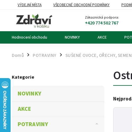
VÝDEJNÍ MÍSTA
VŠEOBECNÉ OBCHODNÍ PODMÍNKY
PODMÍ
OZNÁMENÍ O ODSTOUPENÍ OD KUPNÍ SMLOUVY
DOPRAVA A PL
Zákaznická podpora:
+420 774 502 767
Hodnocení obchodu
NOVINKY
AKCE
POT
Domů
POTRAVINY
SUŠENÉ OVOCE, OŘECHY, SEME
/
/
Ost
Kategorie
NOVINKY
Nejprod
AKCE
POTRAVINY