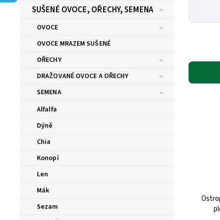
SUŠENÉ OVOCE, OŘECHY, SEMENA
OVOCE
OVOCE MRAZEM SUŠENÉ
OŘECHY
DRAŽOVANÉ OVOCE A OŘECHY
SEMENA
Alfalfa
Dýně
Chia
Konopí
Len
Mák
Ostro
Sezam
p