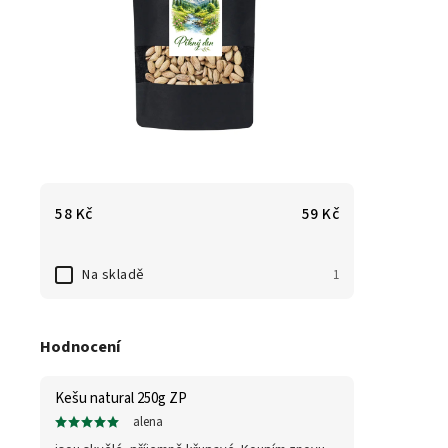
58
Kč
59
Kč
Na skladě
1
Hodnocení
Kešu natural 250g ZP
alena