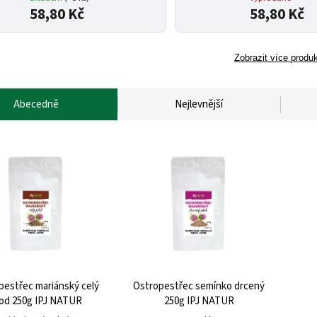
58,80 Kč
58,80 Kč
Zobrazit více produ
Abecedně
Nejlevnější
pestřec mariánský celý
Ostropestřec semínko drcený
lod 250g IPJ NATUR
250g IPJ NATUR