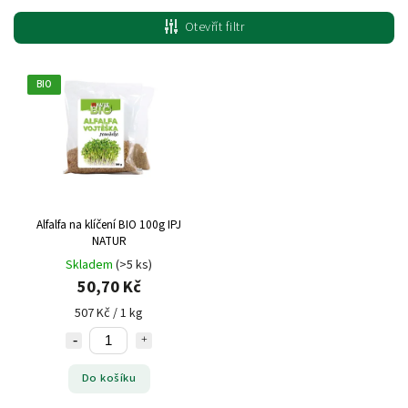
Nejlevnější
Otevřít filtr
Nejdražší
Nejprodávanější
BIO
Alfalfa na klíčení BIO 100g IPJ
NATUR
Skladem
(>5 ks)
50,70 Kč
507 Kč / 1 kg
Do košíku