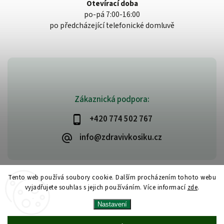
Otevírací doba
po-pá 7:00-16:00
po předcházející telefonické domluvě
Zákaznická podpora:
+420 774 502 767
info@zdravivkosiku.cz
Tento web používá soubory cookie. Dalším procházením tohoto webu
vyjadřujete souhlas s jejich používáním. Více informací
zde
.
Copyright 2026
www.zdravivkosiku.cz
. Všechna práva vyhrazena.
Nastavení
Upravit nastavení cookies
Vytvořil
Shoptet
| Design
Shoptak.cz