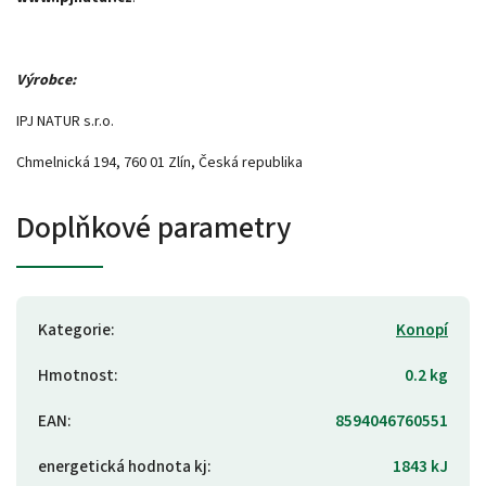
Výrobce:
IPJ NATUR s.r.o.
Chmelnická 194, 760 01 Zlín, Česká republika
Doplňkové parametry
Kategorie
:
Konopí
Hmotnost
:
0.2 kg
EAN
:
8594046760551
energetická hodnota kj
:
1843 kJ