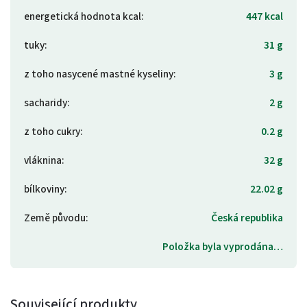
energetická hodnota kcal
:
447 kcal
tuky
:
31 g
z toho nasycené mastné kyseliny
:
3 g
sacharidy
:
2 g
z toho cukry
:
0.2 g
vláknina
:
32 g
bílkoviny
:
22.02 g
Země původu
:
Česká republika
Položka byla vyprodána…
Související produkty