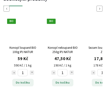
Previous
Next
BIO
BIO
Konopí loupané BIO
Konopí neloupané BIO
Sezam loupa
100g IPJ NATUR
250g IPJ NATUR
ZP
59 Kč
47,50 Kč
17,80
590 Kč / 1 kg
190 Kč / 1 kg
178 Kč / 
Do košíku
Do košíku
Do koš