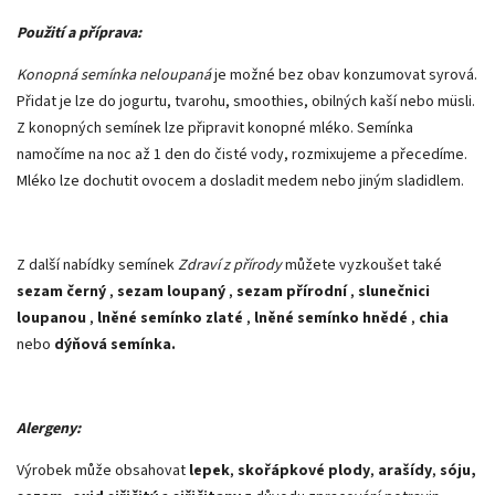
Použití a příprava:
Konopná semínka neloupaná
je možné bez obav konzumovat syrová.
Přidat je lze do jogurtu, tvarohu, smoothies, obilných kaší nebo müsli.
Z konopných semínek lze připravit konopné mléko. Semínka
namočíme na noc až 1 den do čisté vody, rozmixujeme a přecedíme.
Mléko lze dochutit ovocem a dosladit medem nebo jiným sladidlem.
Z další nabídky semínek
Zdraví z přírody
můžete vyzkoušet také
sezam černý
,
sezam loupaný
,
sezam přírodní
,
slunečnici
loupanou
,
lněné semínko zlaté
,
lněné semínko hnědé
,
chia
nebo
dýňová semínka.
Alergeny:
Výrobek může obsahovat
lepek
,
skořápkové plody
,
arašídy
,
sóju,