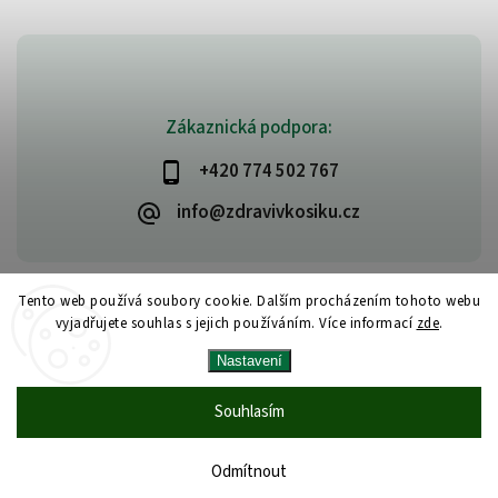
Zákaznická podpora:
+420 774 502 767
info@zdravivkosiku.cz
Tento web používá soubory cookie. Dalším procházením tohoto webu
vyjadřujete souhlas s jejich používáním. Více informací
zde
.
Copyright 2026
www.zdravivkosiku.cz
. Všechna práva vyhrazena.
Nastavení
Upravit nastavení cookies
Vytvořil
Shoptet
| Design
Shoptak.cz
Souhlasím
Odmítnout