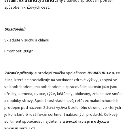
sezam, oxid siřičitý
a
siřičitany
z důvodu zpracování potravin
způsobem křížových cest.
Skladování:
Skladujte v suchu a chladu
Hmotnost: 200gr
Zdraví z přírody
je prodejní značka společnosti
IPJ NATUR s.r.o.
ze
Zlína, která se specializuje na sortiment zdravé výživy, zabývá se
velkoobchodem, maloobchodem a zpracováním surovin jako jsou
ořechy, semena, ovoce, rýže, luštěniny, obiloviny, zeleninové směsi
a doplňky stravy. Společnost vlastní svůj řetězec maloobchodních
prodejen pod názvem Zdravá výživa U zeleného stromu, ve kterých
je konstantně rozšiřován sortiment nabízených produktů. Celkový
sortiment společnosti najdete na
www.zdravizprirody.cz
a
www.ipjnatur.cz
.