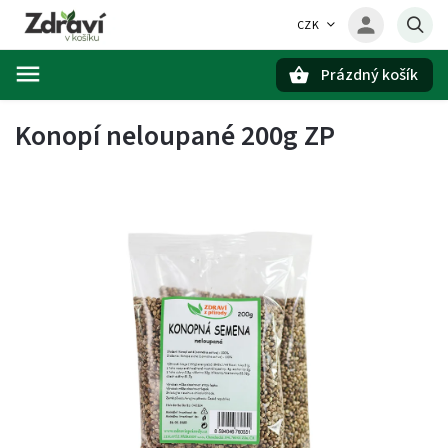
CZK
Prázdný košík
Hledat
Konopí neloupané 200g ZP