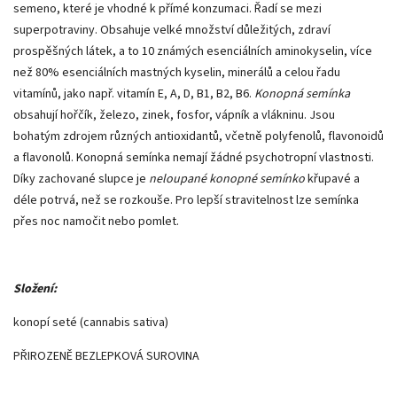
semeno, které je vhodné k přímé konzumaci. Řadí se mezi
superpotraviny. Obsahuje velké množství důležitých, zdraví
prospěšných látek, a to 10 známých esenciálních aminokyselin, více
než 80% esenciálních mastných kyselin, minerálů a celou řadu
vitamínů, jako např. vitamín E, A, D, B1, B2, B6.
Konopná semínka
obsahují hořčík, železo, zinek, fosfor, vápník a vlákninu. Jsou
bohatým zdrojem různých antioxidantů, včetně polyfenolů, flavonoidů
a flavonolů. Konopná semínka nemají žádné psychotropní vlastnosti.
Díky zachované slupce je
neloupané konopné semínko
křupavé a
déle potrvá, než se rozkouše. Pro lepší stravitelnost lze semínka
přes noc namočit nebo pomlet.
Složení:
konopí seté (cannabis sativa)
PŘIROZENĚ BEZLEPKOVÁ SUROVINA