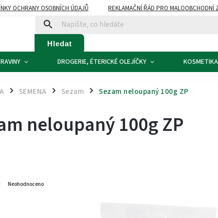
NKY OCHRANY OSOBNÍCH ÚDAJŮ
REKLAMAČNÍ ŘÁD PRO MALOOBCHODNÍ 
ATBA
KONTAKTY
Hledat
RAVINY
DROGERIE, ÉTERICKÉ OLEJÍČKY
KOSMETIKA
NA
SEMENA
Sezam
Sezam neloupaný 100g ZP
/
/
/
am neloupaný 100g ZP
3
Neohodnoceno