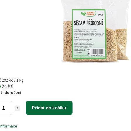
č
202 Kč / 1 kg
m
(>5 ks)
ti doručení
Přidat do košíku
 informace