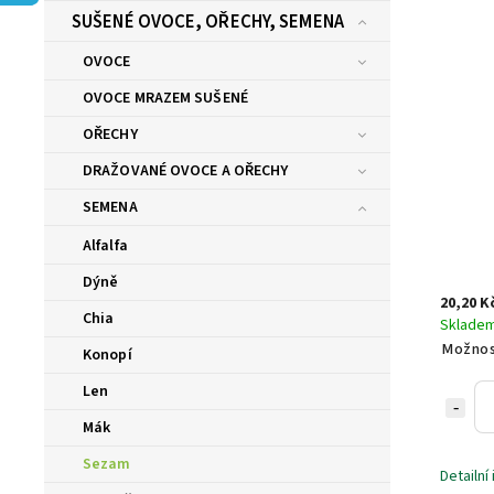
SUŠENÉ OVOCE, OŘECHY, SEMENA
OVOCE
OVOCE MRAZEM SUŠENÉ
OŘECHY
DRAŽOVANÉ OVOCE A OŘECHY
SEMENA
Alfalfa
Dýně
20,20 K
Chia
Sklade
Možnos
Konopí
Len
Mák
Sezam
Detailní