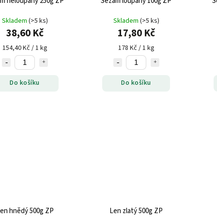
Sezam neloupaný 250g ZP
Sezam loupaný 100g ZP
S
Skladem
(>5 ks)
Skladem
(>5 ks)
38,60 Kč
17,80 Kč
154,40 Kč / 1 kg
178 Kč / 1 kg
Do košíku
Do košíku
Len hnědý 500g ZP
Len zlatý 500g ZP