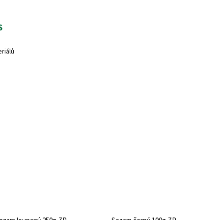
S
riálů