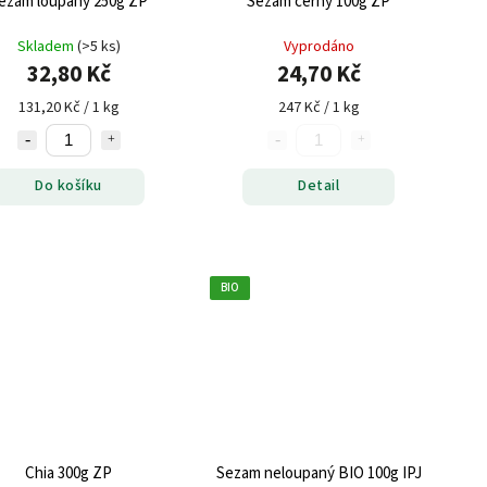
ezam loupaný 250g ZP
Sezam černý 100g ZP
Skladem
(>5 ks)
Vyprodáno
32,80 Kč
24,70 Kč
131,20 Kč / 1 kg
247 Kč / 1 kg
Do košíku
Detail
BIO
Chia 300g ZP
Sezam neloupaný BIO 100g IPJ