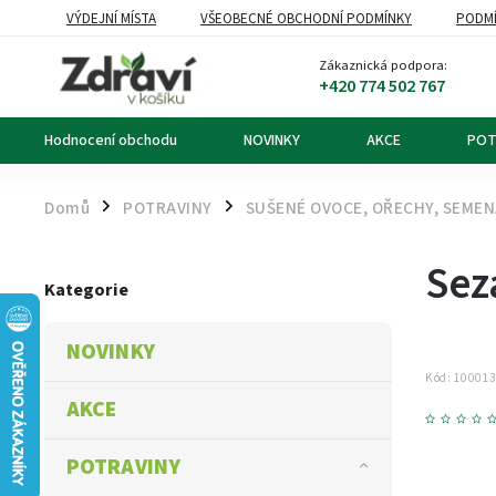
VÝDEJNÍ MÍSTA
VŠEOBECNÉ OBCHODNÍ PODMÍNKY
PODMÍ
OZNÁMENÍ O ODSTOUPENÍ OD KUPNÍ SMLOUVY
DOPRAVA A PL
Zákaznická podpora:
+420 774 502 767
Hodnocení obchodu
NOVINKY
AKCE
POT
Domů
POTRAVINY
SUŠENÉ OVOCE, OŘECHY, SEME
/
/
Sez
Kategorie
NOVINKY
Kód:
10001
AKCE
POTRAVINY