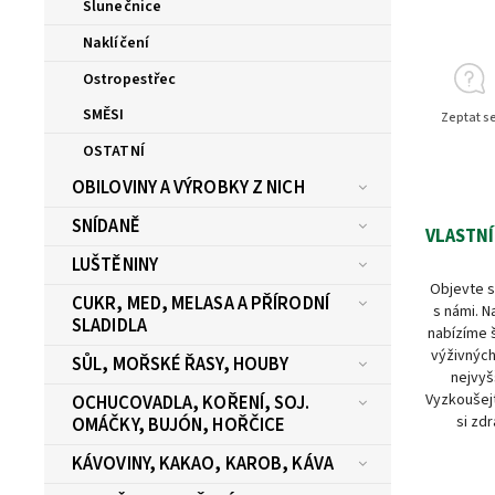
Slunečnice
Naklíčení
Ostropestřec
SMĚSI
Zeptat s
OSTATNÍ
OBILOVINY A VÝROBKY Z NICH
SNÍDANĚ
VLASTNÍ
LUŠTĚNINY
Objevte s
CUKR, MED, MELASA A PŘÍRODNÍ
s námi. N
SLADIDLA
nabízíme 
výživných
SŮL, MOŘSKÉ ŘASY, HOUBY
nejvyš
Vyzkoušejt
OCHUCOVADLA, KOŘENÍ, SOJ.
si zdr
OMÁČKY, BUJÓN, HOŘČICE
KÁVOVINY, KAKAO, KAROB, KÁVA