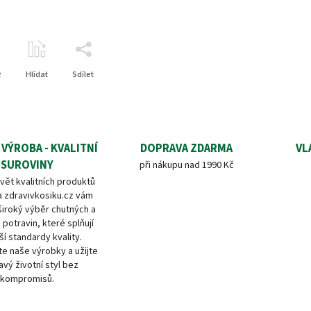
e
Hlídat
Sdílet
 VÝROBA - KVALITNÍ
DOPRAVA ZDARMA
VL
SUROVINY
při nákupu nad 1990 Kč
vět kvalitních produktů
a zdravivkosiku.cz vám
široký výběr chutných a
 potravin, které splňují
ší standardy kvality.
e naše výrobky a užijte
avý životní styl bez
kompromisů.