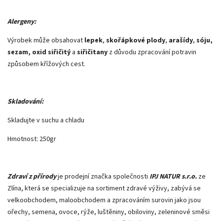
Alergeny:
Výrobek může obsahovat
lepek
,
skořápkové plody
,
arašídy
,
sóju,
sezam, oxid siřičitý
a
siřičitany
z důvodu zpracování potravin
způsobem křížových cest.
Skladování:
Skladujte v suchu a chladu
Hmotnost: 250gr
Zdraví z přírody
je prodejní značka společnosti
IPJ NATUR s.r.o.
ze
Zlína, která se specializuje na sortiment zdravé výživy, zabývá se
velkoobchodem, maloobchodem a zpracováním surovin jako jsou
ořechy, semena, ovoce, rýže, luštěniny, obiloviny, zeleninové směsi