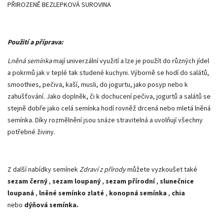
PŘIROZENĚ BEZLEPKOVÁ SUROVINA
Použití a příprava:
Lněná semínka
mají univerzální využití a lze je použít do různých jídel
a pokrmů jak v teplé tak studené kuchyni. Výborně se hodí do salátů,
smoothies, pečiva, kaší, musli, do jogurtu, jako posyp nebo k
zahušťování. Jako doplněk, či k dochucení pečiva, jogurtů a salátů se
stejně dobře jako celá semínka hodí rovněž drcená nebo mletá lněná
semínka. Díky rozmělnění jsou snáze stravitelná a uvolňují všechny
potřebné živiny.
Z další nabídky semínek
Zdraví z přírody
můžete vyzkoušet také
sezam černý
,
sezam loupaný
,
sezam přírodní
,
slunečnice
loupaná
,
lněné semínko zlaté
,
konopná semínka
,
chia
nebo
dýňová semínka.