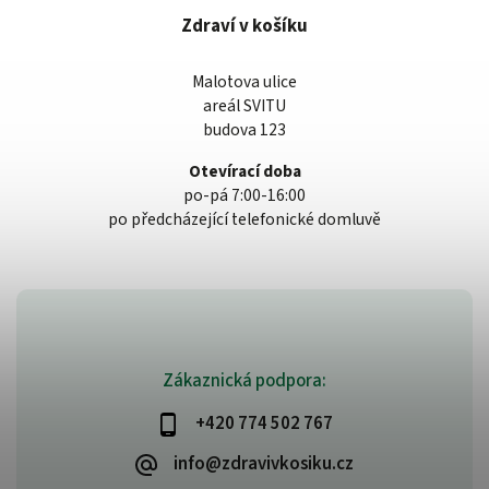
Zdraví v košíku
Malotova ulice
areál SVITU
budova 123
Otevírací doba
po-pá 7:00-16:00
po předcházející telefonické domluvě
Zákaznická podpora:
+420 774 502 767
info@zdravivkosiku.cz