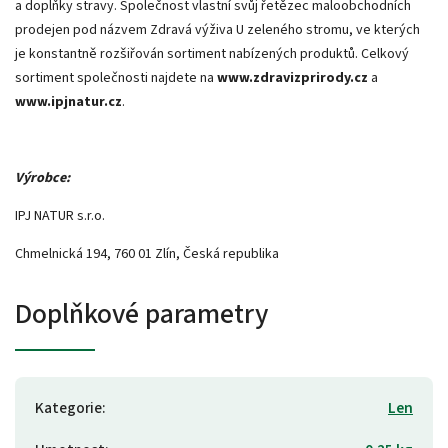
a doplňky stravy. Společnost vlastní svůj řetězec maloobchodních
prodejen pod názvem Zdravá výživa U zeleného stromu, ve kterých
je konstantně rozšiřován sortiment nabízených produktů. Celkový
sortiment společnosti najdete na
www.zdravizprirody.cz
a
www.ipjnatur.cz
.
Výrobce:
IPJ NATUR s.r.o.
Chmelnická 194, 760 01 Zlín, Česká republika
Doplňkové parametry
Kategorie
:
Len