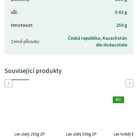
sůl
:
0.03 g
Hmotnost
:
250 g
Česká republika, Kazachstán
Země původu
:
dle dodavatele
Související produkty
Previous
Next
BIO
Len zlatý 250g ZP
Len zlatý 500g ZP
Len hnědý BIO