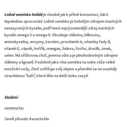
Lněné semínko hnědé
je vhodné jak k přímé konzumaci, tak k
tepelnému zpracování. Lněné semínko je bohatým zdrojem mastných
nenasycených kyselin, patří mezi nejvýznamnější zdroj mastných
kyselin omega 3 a omega 6. Obsahuje vlákninu, bílkoviny,
aminokyseliny, enzymy, karoten, provitamín A, vitamíny řady B,
vitamín E, vápník, hořčík, mangan, železo, fosfor, draslík, zinek,
selen. Má oříškovou chuť, jemnou vůni a je plnohodnotným zdrojem
vlákniny a lignanů. Podobně jako chia semínka na sebe váže velké
množství vody, čímž zvětšuje svůj objem a přemění se na snadněji
stravitelnou "kaši", která tělo na delší dobu zasytí.
Složení:
semena lnu
Země původu: Kazachstán