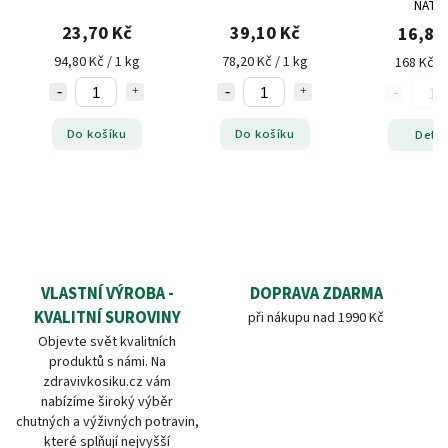
NATU
23,70 Kč
39,10 Kč
16,80
94,80 Kč / 1 kg
78,20 Kč / 1 kg
168 Kč / 
Do košíku
Do košíku
Detai
VLASTNÍ VÝROBA -
DOPRAVA ZDARMA
KVALITNÍ SUROVINY
při nákupu nad 1990 Kč
Objevte svět kvalitních
produktů s námi. Na
zdravivkosiku.cz vám
nabízíme široký výběr
chutných a výživných potravin,
které splňují nejvyšší