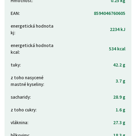
Hmotnost
:
0.25 kg
EAN
:
8594046760605
energetická hodnota
2234 kJ
kj
:
energetická hodnota
534 kcal
kcal
:
tuky
:
42.2 g
z toho nasycené
3.7 g
mastné kyseliny
:
sacharidy
:
28.9 g
z toho cukry
:
1.6 g
vláknina
:
27.3 g
bílkoviny
:
18.3 g