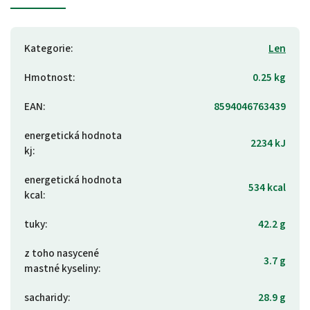
Kategorie
:
Len
Hmotnost
:
0.25 kg
EAN
:
8594046763439
energetická hodnota
2234 kJ
kj
:
energetická hodnota
534 kcal
kcal
:
tuky
:
42.2 g
z toho nasycené
3.7 g
mastné kyseliny
:
sacharidy
:
28.9 g