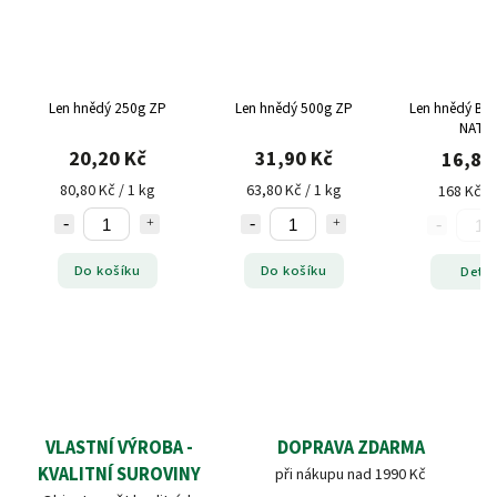
Len hnědý 250g ZP
Len hnědý 500g ZP
Len hnědý BIO
NATU
20,20 Kč
31,90 Kč
16,80
80,80 Kč / 1 kg
63,80 Kč / 1 kg
168 Kč / 
Do košíku
Do košíku
Detai
VLASTNÍ VÝROBA -
DOPRAVA ZDARMA
KVALITNÍ SUROVINY
při nákupu nad 1990 Kč