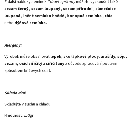
Z další nabídky semínek
Zdraví z přírody
můžete vyzkoušet také
sezam černý
,
sezam loupaný
,
sezam přírodní
,
slunečnice
loupaná
,
lněné semínko hnědé
,
konopná semínka
,
chia
nebo
dýňová semínka.
Alergeny:
Výrobek může obsahovat
lepek
,
skořápkové plody
,
arašídy
,
sóju,
sezam, oxid siřičitý
a
siřičitany
z důvodu zpracování potravin
způsobem křížových cest.
Skladování:
Skladujte v suchu a chladu
Hmotnost: 250gr