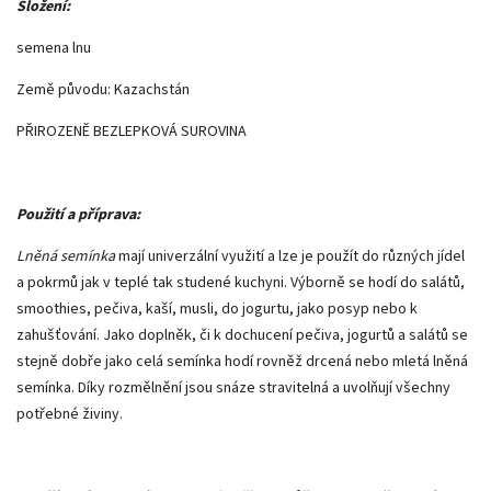
Složení:
semena lnu
Země původu: Kazachstán
PŘIROZENĚ BEZLEPKOVÁ SUROVINA
Použití a příprava:
Lněná semínka
mají univerzální využití a lze je použít do různých jídel
a pokrmů jak v teplé tak studené kuchyni. Výborně se hodí do salátů,
smoothies, pečiva, kaší, musli, do jogurtu, jako posyp nebo k
zahušťování. Jako doplněk, či k dochucení pečiva, jogurtů a salátů se
stejně dobře jako celá semínka hodí rovněž drcená nebo mletá lněná
semínka. Díky rozmělnění jsou snáze stravitelná a uvolňují všechny
potřebné živiny.