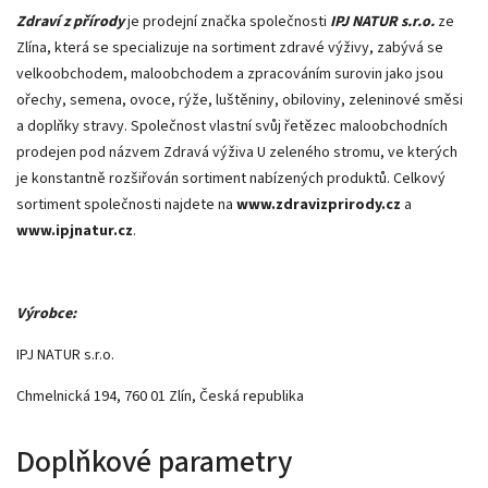
Zdraví z přírody
je prodejní značka společnosti
IPJ NATUR s.r.o.
ze
Zlína, která se specializuje na sortiment zdravé výživy, zabývá se
velkoobchodem, maloobchodem a zpracováním surovin jako jsou
ořechy, semena, ovoce, rýže, luštěniny, obiloviny, zeleninové směsi
a doplňky stravy. Společnost vlastní svůj řetězec maloobchodních
prodejen pod názvem Zdravá výživa U zeleného stromu, ve kterých
je konstantně rozšiřován sortiment nabízených produktů. Celkový
sortiment společnosti najdete na
www.zdravizprirody.cz
a
www.ipjnatur.cz
.
Výrobce:
IPJ NATUR s.r.o.
Chmelnická 194, 760 01 Zlín, Česká republika
Doplňkové parametry