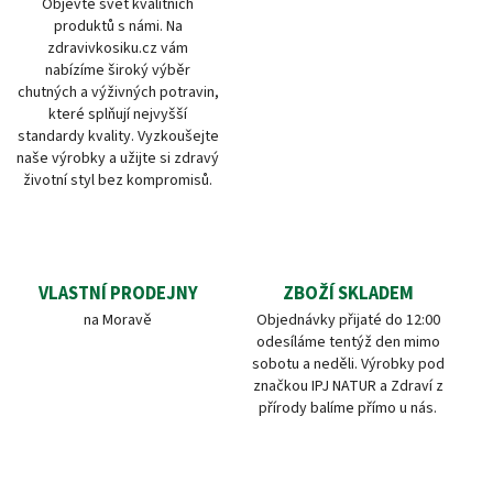
Objevte svět kvalitních
produktů s námi. Na
zdravivkosiku.cz vám
nabízíme široký výběr
chutných a výživných potravin,
které splňují nejvyšší
standardy kvality. Vyzkoušejte
naše výrobky a užijte si zdravý
životní styl bez kompromisů.
VLASTNÍ PRODEJNY
ZBOŽÍ SKLADEM
na Moravě
Objednávky přijaté do 12:00
odesíláme tentýž den mimo
sobotu a neděli. Výrobky pod
značkou IPJ NATUR a Zdraví z
přírody balíme přímo u nás.