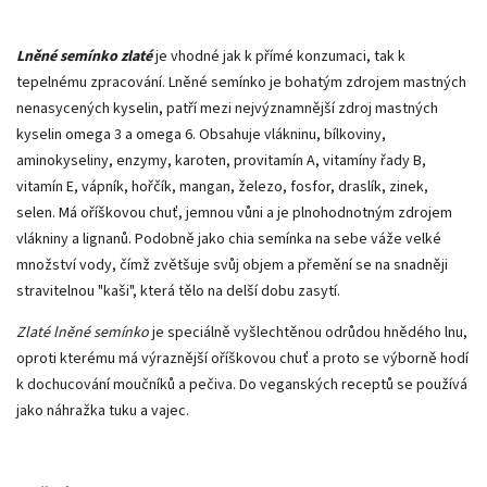
Lněné semínko zlaté
je vhodné jak k přímé konzumaci, tak k
tepelnému zpracování. Lněné semínko je bohatým zdrojem mastných
nenasycených kyselin, patří mezi nejvýznamnější zdroj mastných
kyselin omega 3 a omega 6. Obsahuje vlákninu, bílkoviny,
aminokyseliny, enzymy, karoten, provitamín A, vitamíny řady B,
vitamín E, vápník, hořčík, mangan, železo, fosfor, draslík, zinek,
selen. Má oříškovou chuť, jemnou vůni a je plnohodnotným zdrojem
vlákniny a lignanů. Podobně jako chia semínka na sebe váže velké
množství vody, čímž zvětšuje svůj objem a přemění se na snadněji
stravitelnou "kaši", která tělo na delší dobu zasytí.
Zlaté lněné semínko
je speciálně vyšlechtěnou odrůdou hnědého lnu,
oproti kterému má výraznější oříškovou chuť a proto se výborně hodí
k dochucování moučníků a pečiva. Do veganských receptů se používá
jako náhražka tuku a vajec.