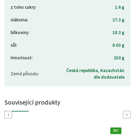
z toho cukry
:
1.6 g
vláknina
:
27.3 g
bílkoviny
:
18.3 g
sůl
:
0.03 g
Hmotnost
:
250 g
Česká republika, Kazachstán
Země původu
:
dle dodavatele
Související produkty
Previous
Next
BIO