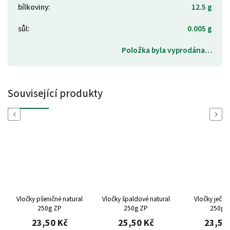
bílkoviny
:
12.5 g
sůl
:
0.005 g
Položka byla vyprodána…
Související produkty
Previous
Next
Vločky pšeničné natural
Vločky špaldové natural
Vločky ječné
250g ZP
250g ZP
250g 
23,50 Kč
25,50 Kč
23,50