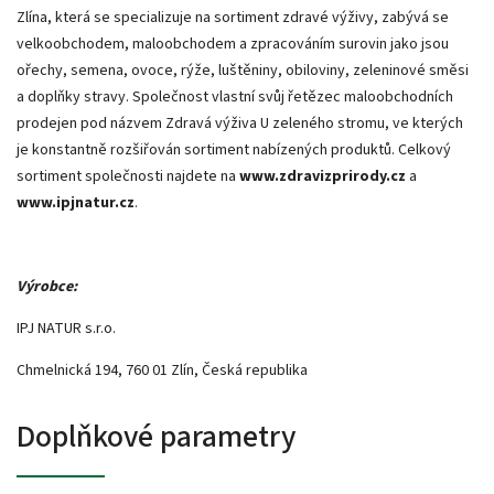
Zlína, která se specializuje na sortiment zdravé výživy, zabývá se
velkoobchodem, maloobchodem a zpracováním surovin jako jsou
ořechy, semena, ovoce, rýže, luštěniny, obiloviny, zeleninové směsi
a doplňky stravy. Společnost vlastní svůj řetězec maloobchodních
prodejen pod názvem Zdravá výživa U zeleného stromu, ve kterých
je konstantně rozšiřován sortiment nabízených produktů. Celkový
sortiment společnosti najdete na
www.zdravizprirody.cz
a
www.ipjnatur.cz
.
Výrobce:
IPJ NATUR s.r.o.
Chmelnická 194, 760 01 Zlín, Česká republika
Doplňkové parametry