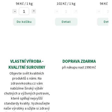
94 Kč / 1 kg
102 Kč / 1 kg
94 Kč / 
Do košíku
Detail
Detai
VLASTNÍ VÝROBA -
DOPRAVA ZDARMA
KVALITNÍ SUROVINY
při nákupu nad 1990 Kč
Objevte svět kvalitních
produktů s námi. Na
zdravivkosiku.cz vám
nabízíme široký výběr
chutných a výživných potravin,
které splňují nejvyšší
standardy kvality. Vyzkoušejte
naše výrobky a užijte si zdravý