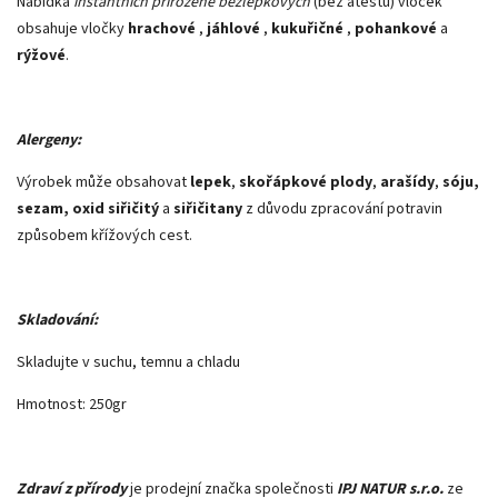
Nabídka
instantních
přirozeně bezlepkových
(bez atestu) vloček
obsahuje vločky
hrachové
,
jáhlové
,
kukuřičné
,
pohankové
a
rýžové
.
Alergeny:
Výrobek může obsahovat
lepek
,
skořápkové plody
,
arašídy
,
sóju,
sezam, oxid siřičitý
a
siřičitany
z důvodu zpracování potravin
způsobem křížových cest.
Skladování:
Skladujte v suchu, temnu a chladu
Hmotnost: 250gr
Zdraví z přírody
je prodejní značka společnosti
IPJ NATUR s.r.o.
ze