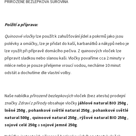
PŘIROZENĚ BEZLEPKOVÁ SUROVINA
Poižití a příprava:
Quinoové vločky
lze použít k zahušťování jídel a pokrmů jako jsou
polévky a omáčky, lze je přidat do kaší, karbanátků a nákypů nebo je
lze využít při přípravě domácího pečiva. Z quinoových vloček lze
připravit sladkou nebo slanou kaši. Vločky povaříme cca 2 minuty v
mléce nebo je pouze přelijeme vroucí vodou, necháme 10 minut
odstát a dochutíme dle vlastní volby.
Naše nabídka
přirozeně bezlepkových
vloček (bez atestu) prodejní
značky
Zdraví z přírody
obsahuje vločky
jáhlové natural BIO 250g
,
lněné 250g
,
pohankové světlé natural 250g
,
pohankové světlé
natural 500g
,
quinoové natural 250g
,
rýžové natural BIO 250g
,
sojové celé 250g
a
sojové jemné 250g
.