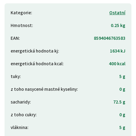
Kategorie
:
Ostatní
Hmotnost
:
0.25 kg
EAN
:
8594046763583
energetická hodnota kj
:
1634 kJ
energetická hodnota kcal
:
400 kcal
tuky
:
5 g
z toho nasycené mastné kyseliny
:
0 g
sacharidy
:
72.5 g
z toho cukry
:
0 g
vláknina
:
5 g