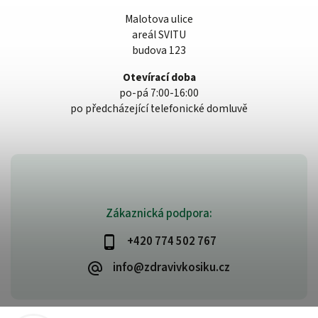
Malotova ulice
areál SVITU
budova 123
Otevírací doba
po-pá 7:00-16:00
po předcházející telefonické domluvě
Zákaznická podpora:
+420 774 502 767
info@zdravivkosiku.cz