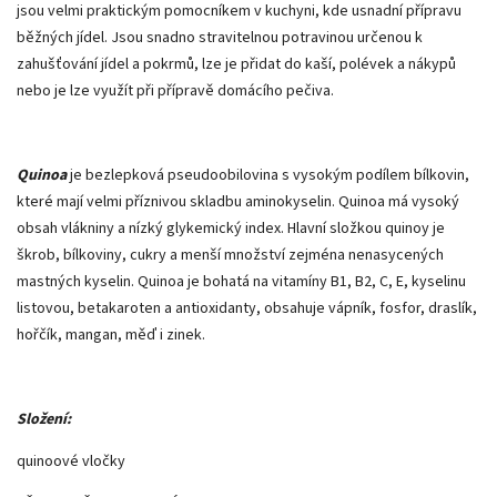
jsou velmi praktickým pomocníkem v kuchyni, kde usnadní přípravu
běžných jídel. Jsou snadno stravitelnou potravinou určenou k
zahušťování jídel a pokrmů, lze je přidat do kaší, polévek a nákypů
nebo je lze využít při přípravě domácího pečiva.
Quinoa
je bezlepková pseudoobilovina s vysokým podílem bílkovin,
které mají velmi příznivou skladbu aminokyselin. Quinoa má vysoký
obsah vlákniny a nízký glykemický index. Hlavní složkou quinoy je
škrob, bílkoviny, cukry a menší množství zejména nenasycených
mastných kyselin. Quinoa je bohatá na vitamíny B1, B2, C, E, kyselinu
listovou, betakaroten a antioxidanty, obsahuje vápník, fosfor, draslík,
hořčík, mangan, měď i zinek.
Složení:
quinoové vločky