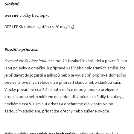
Složení:
ovesné
vločky bez lepku
BEZ LEPKU (obsah gluténu < 20 mg/ kg)
Použití a příprava:
Ovesné vločky bez lepku
lze použít k zahušťování jídel a pokrmů jako
jsou polévky a omáčky, k přípravě kaší nebo celozrnných směsí, lze
je přidávat do jogurtů a nákypů nebo je využít při přípravě domácího
pečiva. Z ovesných vloček lze připravit slanou nebo sladkou kaši.
Vločky povaříme cca 2-5 minut v mléce nebo je pouze přelijeme
vroucí vodou nebo mlékem (na jeden díl vloček cca 3 díly tekutiny),
necháme cca 5-10 minut odstát a dochutíme dle vlastní volby
žádoucím sladidlem, přidat lze ořechy nebo sušené ovoce.
Naše nabídka
ovesných
bezlepkových
vloček prodejní značky