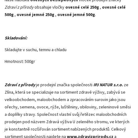
Zdraví z přírody
obsahuje vločky
ovesné celé 250g
,
ovesné celé
500g
,
ovesné jemné 250g
,
ovesné jemné 500g
.
Skladování:
Skladujte v suchu, temnu a chladu
Hmotnost: 500gr
Zdraví z přírody
je prodejní značka společnosti
IPJ NATUR s.r.o.
ze
Zlína, která se specializuje na sortiment zdravé výživy, zabývá se
velkoobchodem, maloobchodem a zpracováním surovin jako jsou
ořechy, semena, ovoce, rýže, luštěniny, obiloviny, zeleninové směsi
a doplňky stravy. Společnost vlastní svůj řetězec maloobchodních
prodejen pod názvem Zdravá výživa U zeleného stromu, ve kterých
je konstantně rozšiřován sortiment nabízených produktů. Celkový
sortiment společnosti najdete na
www.zdravizprirody.cz
a