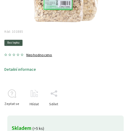
Kód:
101885
Bez lepku
Neohodnoceno
Detailní informace
Zeptat se
Hlídat
Sdílet
Skladem
(>5 ks)