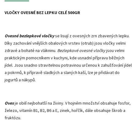
VLOČKY OVESNÉ BEZ LEPKU CELÉ 500GR
Ovesné bezlepkové vločky
se lisují z ovesných zrn zbavených lepku.
Díky zachování vnějších obalových vrstev (otrub) jsou vločky velmi
zdravé a bohaté na vlákninu.
Bezlepkové ovesné vločky
jsou velmi
praktickým pomocníkem v kuchyni, kde usnadní přípravu běžných
jídel. Jsou snadno stravitelnou potravinou určenou k zahušťování jídel
a pokrmů, k přípravě sladkých a slaných kaší, lze je přidávat do
jogurtů a nákypů.
Oves
je obilí nejbohatší na živiny. V hojném množství obsahuje fosfor,
železo, vitamín B1, B2, B6 a E, zinek, hořčík, dále obsahuje škrob a
fruktózu.