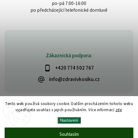
po-pá 7:00-16:00
po předcházející telefonické domluvě
Zákaznická podpora:
+420 774 502 767
info@zdravivkosiku.cz
Tento web používá soubory cookie. Dalším procházením tohoto webu
vyjadřujete souhlas s jejich používáním. Více informací
zde
.
Copyright 2026
www.zdravivkosiku.cz
. Všechna práva vyhrazena.
Nastavení
Upravit nastavení cookies
Vytvořil
Shoptet
| Design
Shoptak.cz
Souhlasím