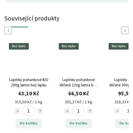
Související produkty
Previous
Next
Bez lepku
Bez lepku
Bez lepku
IO
Lupínky pohankové
Lupínky z quinoy
Lupínky z č
u
klíčené 220g Semix bez
klíčené 300g Semix bez
klíčené 250
lepku
lepku
le
66,50 Kč
95,50 Kč
66,5
302,27 Kč / 1 kg
318,33 Kč / 1 kg
266 Kč
Do košíku
Do košíku
Do k