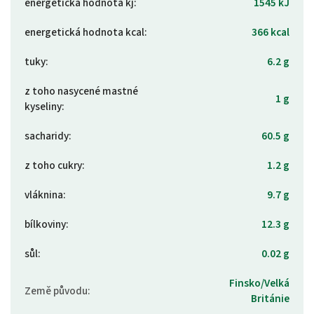
energetická hodnota kj
:
1545 kJ
energetická hodnota kcal
:
366 kcal
tuky
:
6.2 g
z toho nasycené mastné
1 g
kyseliny
:
sacharidy
:
60.5 g
z toho cukry
:
1.2 g
vláknina
:
9.7 g
bílkoviny
:
12.3 g
sůl
:
0.02 g
Finsko/Velká
Země původu
:
Británie