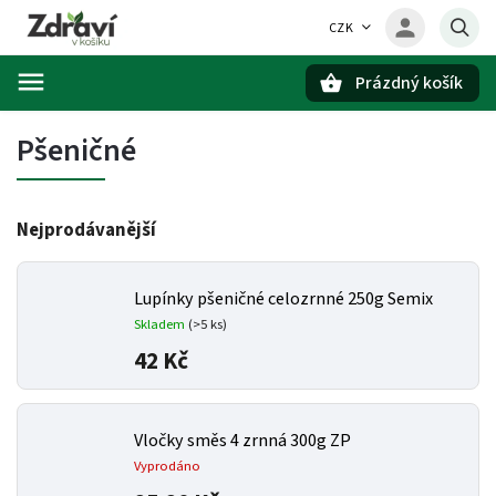
CZK
Prázdný košík
Hledat
Pšeničné
Nejprodávanější
Lupínky pšeničné celozrnné 250g Semix
Skladem
(>5 ks)
42 Kč
Vločky směs 4 zrnná 300g ZP
Vyprodáno