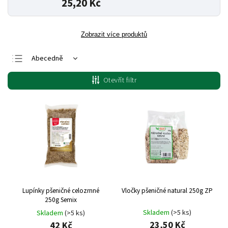
25,20 Kč
Zobrazit více produktů
Abecedně
Nejlevnější
Otevřít filtr
Nejdražší
Nejprodávanější
Lupínky pšeničné celozrnné
Vločky pšeničné natural 250g ZP
250g Semix
Skladem
(>5 ks)
Skladem
(>5 ks)
23,50 Kč
42 Kč