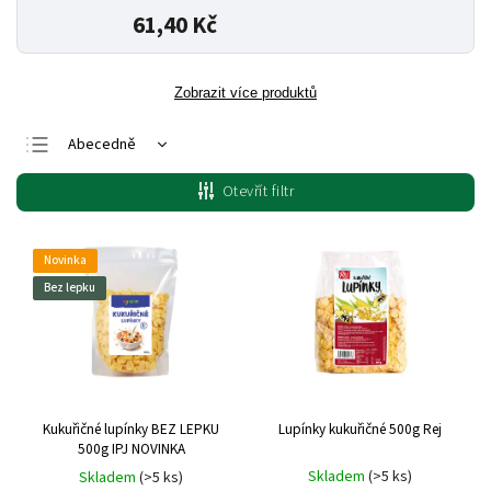
61,40 Kč
Zobrazit více produktů
Abecedně
Nejlevnější
Otevřít filtr
Nejdražší
Nejprodávanější
Novinka
Bez lepku
Kukuřičné lupínky BEZ LEPKU
Lupínky kukuřičné 500g Rej
500g IPJ NOVINKA
Skladem
(>5 ks)
Skladem
(>5 ks)