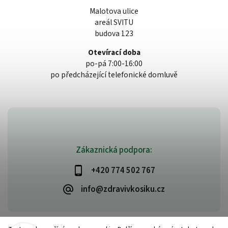
Malotova ulice
areál SVITU
budova 123
Otevírací doba
po-pá 7:00-16:00
po předcházející telefonické domluvě
Zákaznická podpora:
+420 774 502 767
info@zdravivkosiku.cz