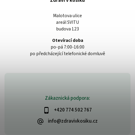
Zdraví v košíku
Malotova ulice
areál SVITU
budova 123
Otevírací doba
po-pá 7:00-16:00
po předcházející telefonické domluvě
Zákaznická podpora:
+420 774 502 767
info@zdravivkosiku.cz