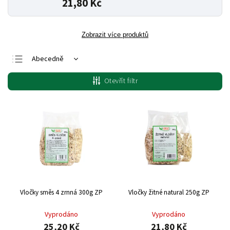
21,80 Kč
Zobrazit více produktů
Abecedně
Nejlevnější
Otevřít filtr
Nejdražší
Nejprodávanější
Vločky směs 4 zrnná 300g ZP
Vločky žitné natural 250g ZP
Vyprodáno
Vyprodáno
25,20 Kč
21,80 Kč