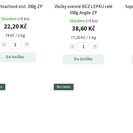
 hrachové inst. 300g ZP
Vločky ovesné BEZ LEPKU celé
Sojo
500g Anglie ZP
Skladem
(>5 ks)
Skladem
(>5 ks)
22,20 Kč
38,60 Kč
74 Kč / 1 kg
77,20 Kč / 1 kg
Do košíku
Do košíku
ku
Bez lepku