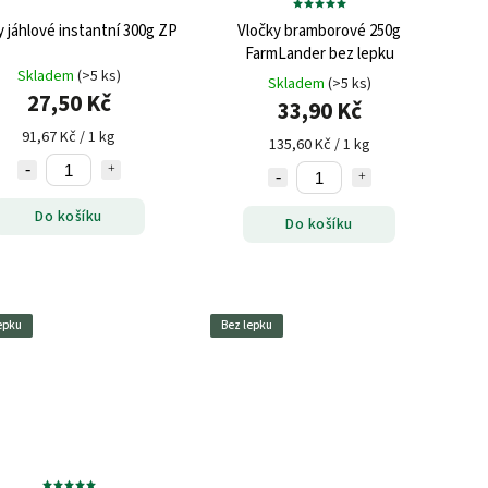
y jáhlové instantní 300g ZP
Vločky bramborové 250g
FarmLander bez lepku
Skladem
(>5 ks)
Skladem
(>5 ks)
27,50 Kč
33,90 Kč
91,67 Kč / 1 kg
135,60 Kč / 1 kg
Do košíku
Do košíku
epku
Bez lepku