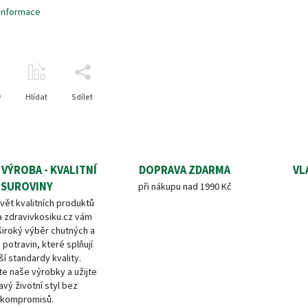
 informace
e
Hlídat
Sdílet
 VÝROBA - KVALITNÍ
DOPRAVA ZDARMA
VL
SUROVINY
při nákupu nad 1990 Kč
vět kvalitních produktů
a zdravivkosiku.cz vám
široký výběr chutných a
 potravin, které splňují
ší standardy kvality.
e naše výrobky a užijte
avý životní styl bez
kompromisů.