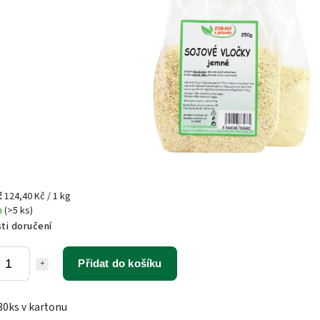
č
124,40 Kč / 1 kg
m
(>5 ks)
ti doručení
Přidat do košíku
30ks v kartonu