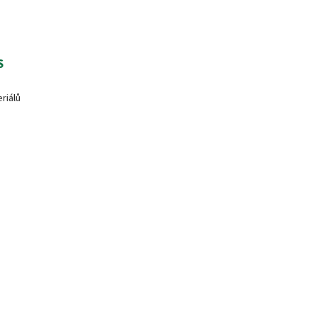
S
riálů