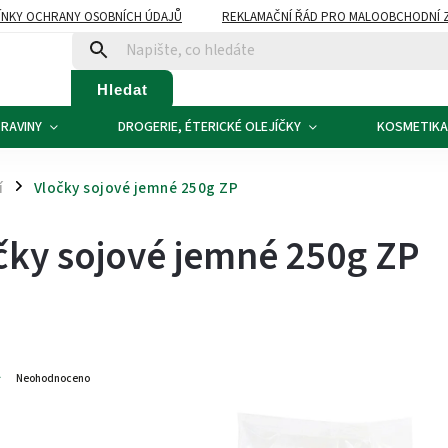
NKY OCHRANY OSOBNÍCH ÚDAJŮ
REKLAMAČNÍ ŘÁD PRO MALOOBCHODNÍ 
ATBA
KONTAKTY
Hledat
RAVINY
DROGERIE, ÉTERICKÉ OLEJÍČKY
KOSMETIKA
í
Vločky sojové jemné 250g ZP
/
čky sojové jemné 250g ZP
3
Neohodnoceno