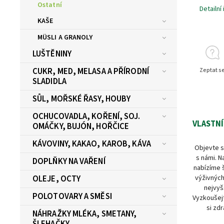
Ostatní
Detailní
KAŠE
MÜSLI A GRANOLY
LUŠTĚNINY
CUKR, MED, MELASA A PŘÍRODNÍ
Zeptat s
SLADIDLA
SŮL, MOŘSKÉ ŘASY, HOUBY
OCHUCOVADLA, KOŘENÍ, SOJ.
VLASTNÍ
OMÁČKY, BUJÓN, HOŘČICE
KÁVOVINY, KAKAO, KAROB, KÁVA
Objevte s
s námi. N
DOPLŇKY NA VAŘENÍ
nabízíme 
výživných
OLEJE, OCTY
nejvyš
POLOTOVARY A SMĚSI
Vyzkoušejt
si zdr
NÁHRAŽKY MLÉKA, SMETANY,
ŠLEHAČKY