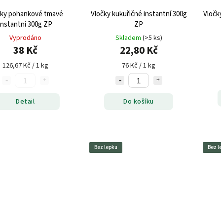
čky pohankové tmavé
Vločky kukuřičné instantní 300g
Vločk
instantní 300g ZP
ZP
Vyprodáno
Skladem
(>5 ks)
38 Kč
22,80 Kč
126,67 Kč / 1 kg
76 Kč / 1 kg
Detail
Do košíku
Bez lepku
Bez l