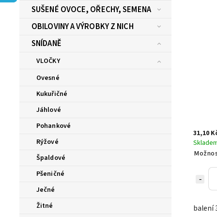
SUŠENÉ OVOCE, OŘECHY, SEMENA
OBILOVINY A VÝROBKY Z NICH
SNÍDANĚ
VLOČKY
Ovesné
Kukuřičné
Jáhlové
Pohankové
31,10 K
Rýžové
Sklade
Možnos
Špaldové
Pšeničné
Ječné
Žitné
balení 