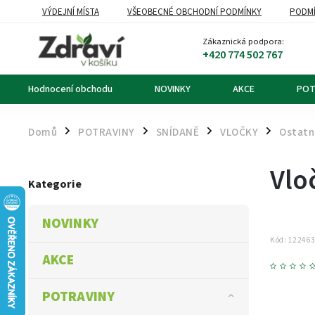
VÝDEJNÍ MÍSTA
VŠEOBECNÉ OBCHODNÍ PODMÍNKY
PODMÍ
OZNÁMENÍ O ODSTOUPENÍ OD KUPNÍ SMLOUVY
DOPRAVA A PL
Zákaznická podpora:
+420 774 502 767
Hodnocení obchodu
NOVINKY
AKCE
POT
Domů
POTRAVINY
SNÍDANĚ
VLOČKY
Ostatn
/
/
/
/
Vlo
Kategorie
NOVINKY
Kód:
12246
AKCE
POTRAVINY