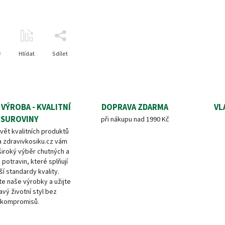
e
Hlídat
Sdílet
 VÝROBA - KVALITNÍ
DOPRAVA ZDARMA
VL
SUROVINY
při nákupu nad 1990 Kč
vět kvalitních produktů
a zdravivkosiku.cz vám
široký výběr chutných a
 potravin, které splňují
ší standardy kvality.
e naše výrobky a užijte
avý životní styl bez
kompromisů.