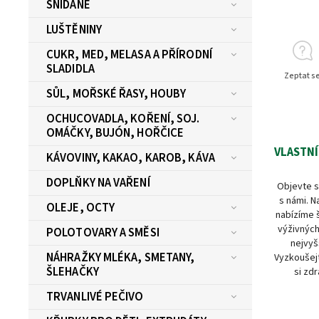
SNÍDANĚ
LUŠTĚNINY
CUKR, MED, MELASA A PŘÍRODNÍ
SLADIDLA
Zeptat s
SŮL, MOŘSKÉ ŘASY, HOUBY
OCHUCOVADLA, KOŘENÍ, SOJ.
OMÁČKY, BUJÓN, HOŘČICE
VLASTNÍ
KÁVOVINY, KAKAO, KAROB, KÁVA
DOPLŇKY NA VAŘENÍ
Objevte s
s námi. N
OLEJE, OCTY
nabízíme 
výživných
POLOTOVARY A SMĚSI
nejvyš
NÁHRAŽKY MLÉKA, SMETANY,
Vyzkoušejt
ŠLEHAČKY
si zdr
TRVANLIVÉ PEČIVO