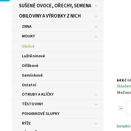
SUŠENÉ OVOCE, OŘECHY, SEMENA
OBILOVINY A VÝROBKY Z NICH
ZRNA
MOUKY
Obilné
Luštěninové
Oříškové
Semínkové
64 Kč
64
Ostatní
Sklade
Možnos
OTRUBY A KLÍČKY
TĚSTOVINY
POHANKOVÉ SLUPKY
RÝŽE
Detailní