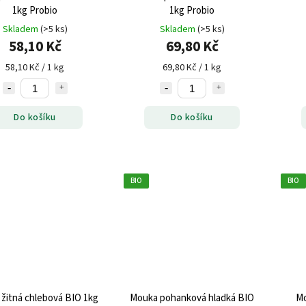
1kg Probio
1kg Probio
Skladem
(>5 ks)
Skladem
(>5 ks)
58,10 Kč
69,80 Kč
58,10 Kč / 1 kg
69,80 Kč / 1 kg
Do košíku
Do košíku
BIO
BIO
žitná chlebová BIO 1kg
Mouka pohanková hladká BIO
Mo