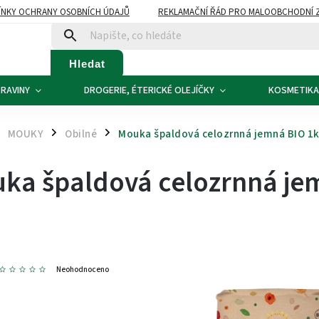
NKY OCHRANY OSOBNÍCH ÚDAJŮ
REKLAMAČNÍ ŘÁD PRO MALOOBCHODNÍ 
ATBA
KONTAKTY
Hledat
RAVINY
DROGERIE, ÉTERICKÉ OLEJÍČKY
KOSMETIKA
MOUKY
Obilné
Mouka špaldová celozrnná jemná BIO 1k
/
/
ka špaldová celozrnná je
8
Neohodnoceno