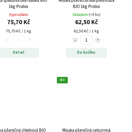
 špaldová bílá hladká BIO
Mouka pšeničná bílá polohrubá
1kg Probio
BIO 1kg Probio
Vyprodáno
Skladem
(>5 ks)
75,70 Kč
62,50 Kč
75,70 Kč / 1 kg
62,50 Kč / 1 kg
Detail
Do košíku
BIO
a pšeničná chlebová BIO
Mouka pšeničná celozrnná