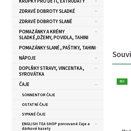
KŘUPKY PRO DĚTI, EXTRUDÁTY
ZDRAVÉ DOBROTY SLADKÉ
ZDRAVÉ DOBROTY SLANÉ
POMAZÁNKY A KRÉMY
SLADKÉ,DŽEMY, POVIDLA, TAHINI
POMAZÁNKY SLANÉ, PAŠTIKY, TAHINI
Souvi
NÁPOJE
DOPLŇKY STRAVY, VINCENTKA,
SYROVÁTKA
BIO
ČAJE
SONNENTOR ČAJE
OSTATNÍ ČAJE
SYPANÉ ČAJE
ENGLISH TEA SHOP porcované čaje a
dárkové kazety