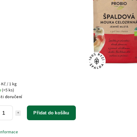
 Kč / 1 kg
m
(>5 ks)
ti doručení
Přidat do košíku
 informace