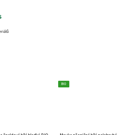
S
riálů
BIO