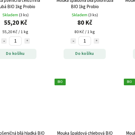
a pšeničná celozrnná
Mouka špaldová bílá polohrubá
Mouka
ubá BIO 1kg Probio
BIO 1kg Probio
Skladem
(3 ks)
Skladem
(3 ks)
55,20 Kč
80 Kč
55,20 Kč / 1 kg
80 Kč / 1 kg
Do košíku
Do košíku
BIO
BIO
eničná bílá hladká BIO
Mouka špaldová chlebová BIO
Mouk