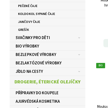
Mouk
hr
PEČENÉ ČAJE
KOLDOKOL SYPANÉ ČAJE
JANČOVY ČAJE
GREŠÍK
SVAČINKY PRO DĚTI
BIO VÝROBKY
BEZLEPKOVÉ VÝROBKY
BEZLAKTÓZOVÉ VÝROBKY
BIO
JÍDLO NA CESTY
DROGERIE, ÉTERICKÉ OLEJÍČKY
PŘÍPRAVKY DO KOUPELE
AJURVÉDSKÁ KOSMETIKA
Mouka pš