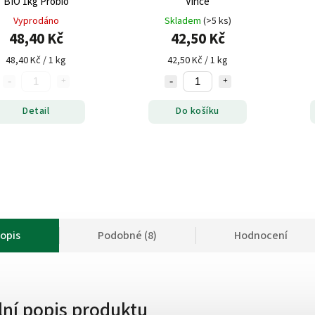
BIO 1kg Probio
Vince
Vyprodáno
Skladem
(>5 ks)
48,40 Kč
42,50 Kč
48,40 Kč / 1 kg
42,50 Kč / 1 kg
Detail
Do košíku
opis
Podobné (8)
Hodnocení
lní popis produktu