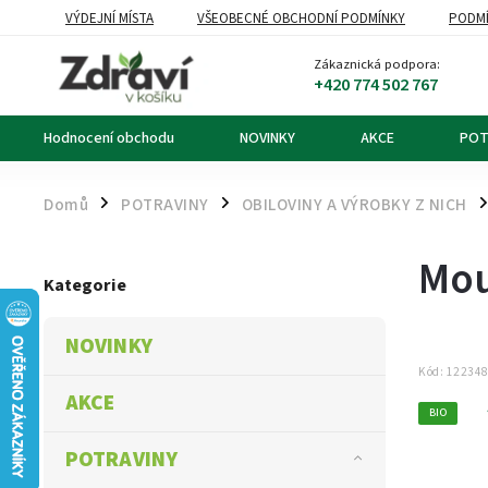
VÝDEJNÍ MÍSTA
VŠEOBECNÉ OBCHODNÍ PODMÍNKY
PODMÍ
OZNÁMENÍ O ODSTOUPENÍ OD KUPNÍ SMLOUVY
DOPRAVA A PL
Zákaznická podpora:
+420 774 502 767
Hodnocení obchodu
NOVINKY
AKCE
POT
Domů
POTRAVINY
OBILOVINY A VÝROBKY Z NICH
/
/
/
Mou
Kategorie
NOVINKY
Kód:
12234
AKCE
BIO
POTRAVINY