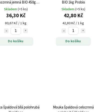
lozrnná jemná BIO 450g
BIO 1kg Probio
Probio
Skladem
(>5 ks)
Skladem
(>5 ks)
36,30 Kč
42,80 Kč
80,67 Kč / 1 kg
42,80 Kč / 1 kg
Do košíku
Do košíku
a špaldová bílá polohrubá
Mouka špaldová celozrnná