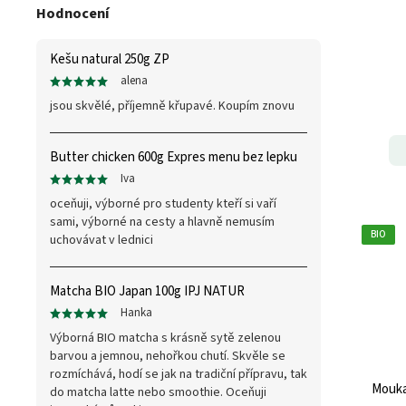
Hodnocení
Kešu natural 250g ZP
alena
jsou skvělé, příjemně křupavé. Koupím znovu
Butter chicken 600g Expres menu bez lepku
Iva
oceňuji, výborné pro studenty kteří si vaří
sami, výborné na cesty a hlavně nemusím
BIO
uchovávat v lednici
Matcha BIO Japan 100g IPJ NATUR
Hanka
Výborná BIO matcha s krásně sytě zelenou
barvou a jemnou, nehořkou chutí. Skvěle se
rozmíchává, hodí se jak na tradiční přípravu, tak
Mouka
do matcha latte nebo smoothie. Oceňuji