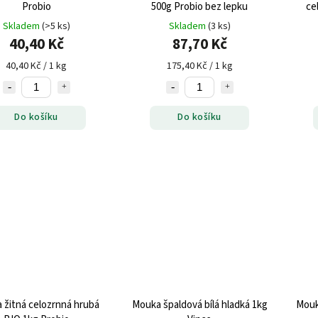
Probio
500g Probio bez lepku
ce
Skladem
(>5 ks)
Skladem
(3 ks)
40,40 Kč
87,70 Kč
40,40 Kč / 1 kg
175,40 Kč / 1 kg
Do košíku
Do košíku
 žitná celozrnná hrubá
Mouka špaldová bílá hladká 1kg
Mouk