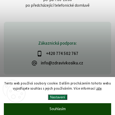
po předcházející telefonické domluvě
Zákaznická podpora:
+420 774 502 767
info@zdravivkosiku.cz
Tento web používá soubory cookie. Dalším procházením tohoto webu
vyjadřujete souhlas s jejich používáním. Více informací
zde
.
Copyright 2026
www.zdravivkosiku.cz
. Všechna práva vyhrazena.
Nastavení
Upravit nastavení cookies
Vytvořil
Shoptet
| Design
Shoptak.cz
Souhlasím