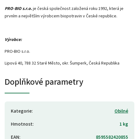
PRO-BIO s.r.o.
je česká společnost založená roku 1992, která je
prvním a největším výrobcem biopotravin v České republice.
Výrobce:
PRO-BIO s.r.o.
Lipová 40, 788 32 Staré Město, okr. Šumperk, Česká Republika
Doplňkové parametry
Kategorie
:
Obilné
Hmotnost
:
1 kg
EAN
:
8595582420855