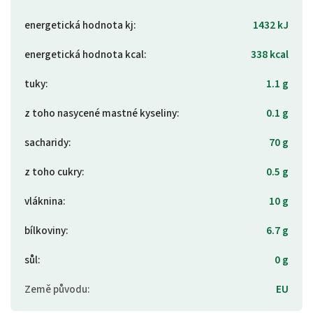
energetická hodnota kj
:
1432 kJ
energetická hodnota kcal
:
338 kcal
tuky
:
1.1 g
z toho nasycené mastné kyseliny
:
0.1 g
sacharidy
:
70 g
z toho cukry
:
0.5 g
vláknina
:
10 g
bílkoviny
:
6.7 g
sůl
:
0 g
Země původu
:
EU