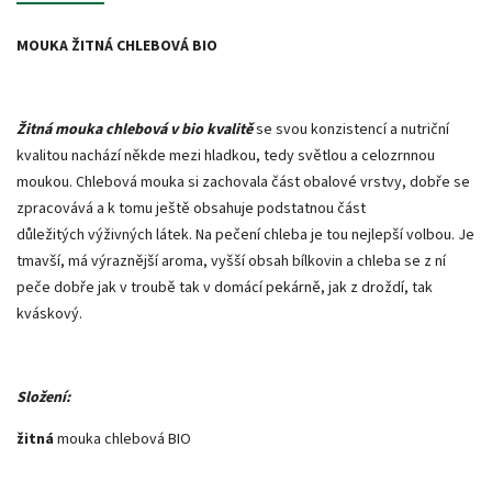
MOUKA ŽITNÁ CHLEBOVÁ BIO
Žitná mouka
chlebová v bio kvalitě
se svou konzistencí a nutriční
kvalitou nachází někde mezi hladkou, tedy světlou a celozrnnou
moukou. Chlebová mouka si zachovala část obalové vrstvy, dobře se
zpracovává a k tomu ještě obsahuje podstatnou část
důležitých výživných látek. Na pečení chleba je tou nejlepší volbou. Je
tmavší, má výraznější aroma, vyšší obsah bílkovin a chleba se z ní
peče dobře jak v troubě tak v domácí pekárně, jak z droždí, tak
kváskový.
Složení:
žitná
mouka chlebová BIO