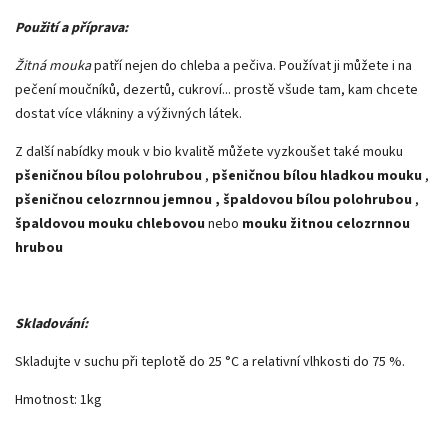
Použití a příprava:
Žitná mouka
patří nejen do chleba a pečiva. Používat ji můžete i na
pečení moučníků, dezertů, cukroví... prostě všude tam, kam chcete
dostat více vlákniny a výživných látek.
Z další nabídky mouk v bio kvalitě můžete vyzkoušet také mouku
pšeničnou bílou polohrubou
,
pšeničnou bílou hladkou mouku
,
pšeničnou celozrnnou jemnou , špaldovou bílou polohrubou
,
špaldovou mouku chlebovou
nebo
mouku žitnou celozrnnou
hrubou
Skladování:
Skladujte v suchu při teplotě do 25 °C a relativní vlhkosti do 75 %.
Hmotnost: 1kg