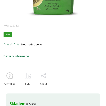
Kód:
122352
BIO
Neohodnoceno
Detailní informace
Zeptat se
Hlídat
Sdílet
Skladem
(>5 ks)