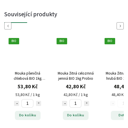
Související produkty
Previous
Next
BIO
BIO
BIO
Mouka pšeničná
Mouka žitná celozrnná
Mouka žitná c
chlebová BIO 1kg
jemná BIO 1kg Probio
hrubá BIO 1k
Probio
53,80 Kč
42,80 Kč
48,40
53,80 Kč / 1 kg
42,80 Kč / 1 kg
48,40 Kč /
Do košíku
Do košíku
Detai