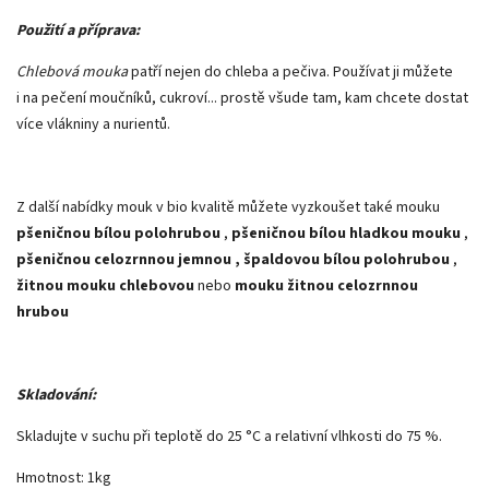
Použití a příprava:
Chlebová mouka
patří nejen do chleba a pečiva. Používat ji můžete
i na pečení moučníků, cukroví... prostě všude tam, kam chcete dostat
více vlákniny a nurientů.
Z další nabídky mouk v bio kvalitě můžete vyzkoušet také mouku
pšeničnou bílou polohrubou
,
pšeničnou bílou hladkou mouku
,
pšeničnou celozrnnou jemnou , špaldovou bílou polohrubou
,
žitnou mouku chlebovou
nebo
mouku žitnou celozrnnou
hrubou
Skladování:
Skladujte v suchu při teplotě do 25 °C a relativní vlhkosti do 75 %.
Hmotnost: 1kg