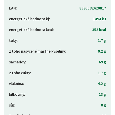
EAN
:
8595582420817
energetická hodnota kj
:
1494 kJ
energetická hodnota kcal
:
353 kcal
tuky
:
1.7 g
z toho nasycené mastné kyseliny
:
0.2 g
sacharidy
:
69 g
z toho cukry
:
1.7 g
vláknina
:
4.2 g
bílkoviny
:
13 g
sůl
:
0 g