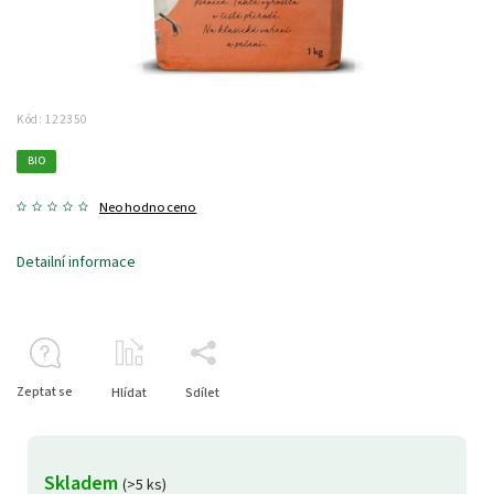
Kód:
122350
BIO
Neohodnoceno
Detailní informace
Zeptat se
Hlídat
Sdílet
Skladem
(>5 ks)