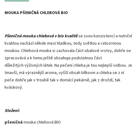
MOUKA PŠENIČNÁ CHLEBOVÁ BIO
Pšeničná mouka
chlebová v bio kvalitě
se svou konzistencí a nutriční
kvalitou nachází někde mezi hladkou, tedy světlou a celozrnnou
moukou. Chlebová mouka si zachovala část obalové vrstvy, dobře se
zpracovává a k tomu ještě obsahuje podstatnou část
důležitých výživných látek. Na pečení chleba je tou nejlepší volbou. Je
tmavší, má výraznější aroma, vyšší obsah bílkovin a chleba se z ní
peče dobře jak v troubě tak v domácí pekárně, jak z droždí, tak
kváskový.
Složení:
pšeničná
mouka chlebová BIO