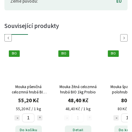
Země původu
:
EU
Související produkty
Previous
Next
BIO
BIO
BIO
Mouka pšeničná
Mouka žitná celozrnná
Mouka špaldo
celozrnná hrubá BIO
hrubá BIO 1kg Probio
polohrubá BIO 1kg
1kg Probio
Probi
55,20 Kč
48,40 Kč
80 K
55,20 Kč / 1 kg
48,40 Kč / 1 kg
80 Kč / 
Do košíku
Detail
Do koš