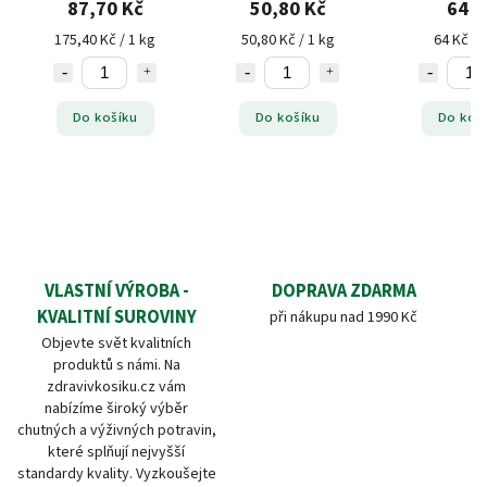
87,70 Kč
50,80 Kč
64 K
175,40 Kč / 1 kg
50,80 Kč / 1 kg
64 Kč / 
Do košíku
Do košíku
Do koš
VLASTNÍ VÝROBA -
DOPRAVA ZDARMA
KVALITNÍ SUROVINY
při nákupu nad 1990 Kč
Objevte svět kvalitních
produktů s námi. Na
zdravivkosiku.cz vám
nabízíme široký výběr
chutných a výživných potravin,
které splňují nejvyšší
standardy kvality. Vyzkoušejte