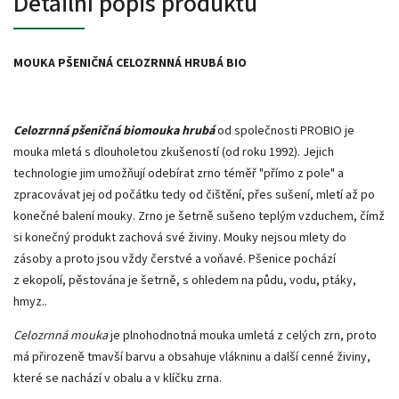
Detailní popis produktu
MOUKA PŠENIČNÁ CELOZRNNÁ HRUBÁ BIO
Celozrnná pšeničná biomouka
hrubá
od společnosti PROBIO je
mouka mletá s dlouholetou zkušeností (od roku 1992). Jejich
technologie jim umožňují odebírat zrno téměř "přímo z pole" a
zpracovávat jej od počátku tedy od čištění, přes sušení, mletí až po
konečné balení mouky. Zrno je šetrně sušeno teplým vzduchem, čímž
si konečný produkt zachová své živiny. Mouky nejsou mlety do
zásoby a proto jsou vždy čerstvé a voňavé. Pšenice pochází
z ekopolí, pěstována je šetrně, s ohledem na půdu, vodu, ptáky,
hmyz..
Celozrnná mouka
je plnohodnotná mouka umletá z celých zrn, proto
má přirozeně tmavší barvu a obsahuje vlákninu a další cenné živiny,
které se nachází v obalu a v klíčku zrna.