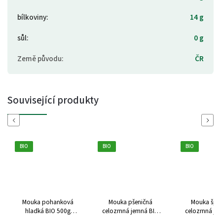
bílkoviny
:
14 g
sůl
:
0 g
Země původu
:
ČR
Související produkty
Previous
Next
BIO
BIO
BIO
Mouka pohanková
Mouka pšeničná
Mouka špa
hladká BIO 500g
celozrnná jemná BIO
celozrnná je
Probio bez lepku
1kg Probio
1kg Pro