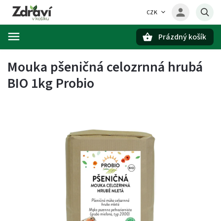
CZK
Prázdný košík
Hledat
Mouka pšeničná celozrnná hrubá
BIO 1kg Probio