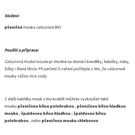
Složení:
pšeničná
mouka celozrnná BIO
Použití a příprava:
Celozrnná hrubá mouka
je vhodná na domácí knedlíky, halušky, noky,
šišky i třená těsta. Při pečení či vaření počítejte s tím, že celozrnné
mouky vážou více vody.
Z další nabídky mouk v bio kvalitě můžete vyzkoušet také
mouku
pšeničnou bílou polohrubou
,
pšeničnou bílou hladkou
mouku
,
špaldovou bílou hladkou
,
špaldovou bílou
polohrubou
, nebo
pšeničnou mouku chlebovou