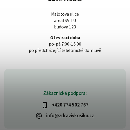
Malotova ulice
areál SVITU
budova 123
Otevírací doba
po-pá 7:00-16:00
po předcházející telefonické domluvě
Zákaznická podpora:
+420 774 502 767
info@zdravivkosiku.cz