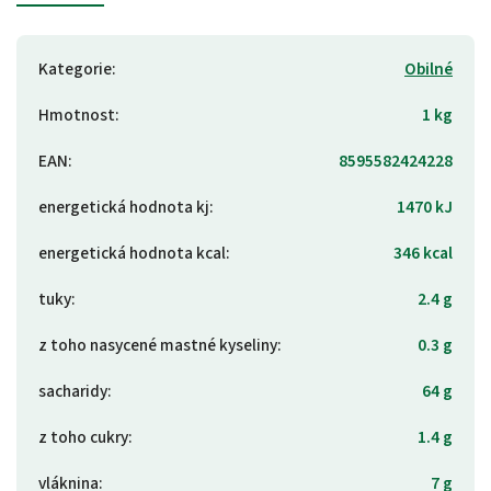
Kategorie
:
Obilné
Hmotnost
:
1 kg
EAN
:
8595582424228
energetická hodnota kj
:
1470 kJ
energetická hodnota kcal
:
346 kcal
tuky
:
2.4 g
z toho nasycené mastné kyseliny
:
0.3 g
sacharidy
:
64 g
z toho cukry
:
1.4 g
vláknina
:
7 g