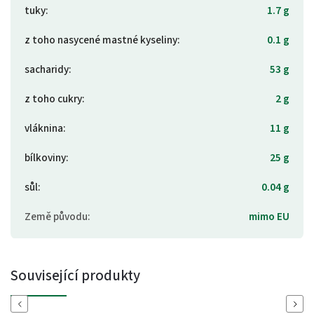
tuky
:
1.7 g
z toho nasycené mastné kyseliny
:
0.1 g
sacharidy
:
53 g
z toho cukry
:
2 g
vláknina
:
11 g
bílkoviny
:
25 g
sůl
:
0.04 g
Země původu
:
mimo EU
Související produkty
Previous
Next