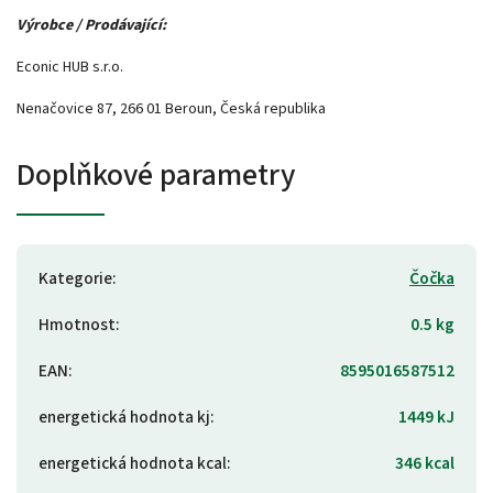
Výrobce / Prodávající:
Econic HUB s.r.o.
Nenačovice 87, 266 01 Beroun, Česká republika
Doplňkové parametry
Kategorie
:
Čočka
Hmotnost
:
0.5 kg
EAN
:
8595016587512
energetická hodnota kj
:
1449 kJ
energetická hodnota kcal
:
346 kcal