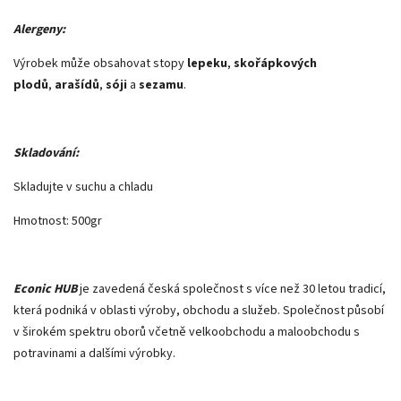
Alergeny:
Výrobek může obsahovat stopy
lepeku
,
skořápkových
plodů
,
arašídů
,
sóji
a
sezamu
.
Skladování:
Skladujte v suchu a chladu
Hmotnost: 500gr
Econic HUB
je zavedená česká společnost s více než 30 letou tradicí,
která podniká v oblasti výroby, obchodu a služeb. Společnost působí
v širokém spektru oborů včetně velkoobchodu a maloobchodu s
potravinami a dalšími výrobky.