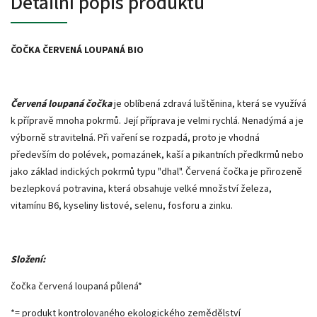
Detailní popis produktu
ČOČKA ČERVENÁ LOUPANÁ BIO
Červená loupaná čočka
je oblíbená zdravá luštěnina, která se využívá
k přípravě mnoha pokrmů. Její příprava je velmi rychlá. Nenadýmá a je
výborně stravitelná. Při vaření se rozpadá, proto je vhodná
především do polévek, pomazánek, kaší a pikantních předkrmů nebo
jako základ indických pokrmů typu "dhal". Červená čočka je přirozeně
bezlepková potravina, která obsahuje velké množství železa,
vitamínu B6, kyseliny listové, selenu, fosforu a zinku.
Složení:
čočka červená loupaná půlená*
*= produkt kontrolovaného ekologického zemědělství