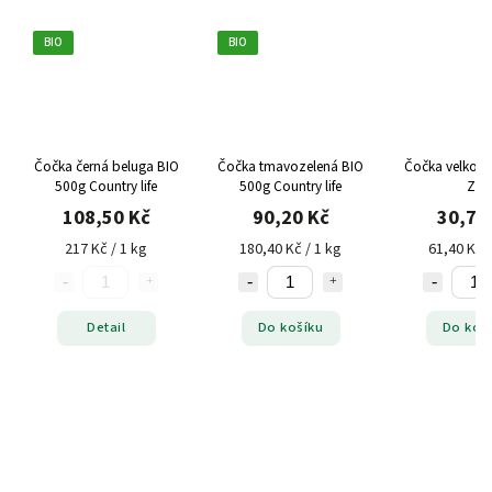
IO
BIO
ka černá beluga BIO
Čočka tmavozelená BIO
Čočka velkozrnná 500g
500g Country life
500g Country life
ZP
108,50 Kč
90,20 Kč
30,70 Kč
217 Kč / 1 kg
180,40 Kč / 1 kg
61,40 Kč / 1 kg
Detail
Do košíku
Do košíku