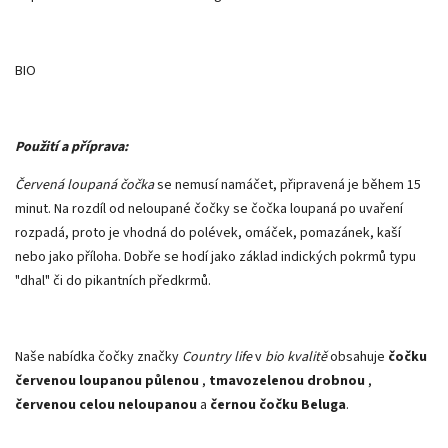
BIO
Použití a příprava:
Červená loupaná čočka
se nemusí namáčet, připravená je během 15
minut. Na rozdíl od neloupané čočky se čočka loupaná po uvaření
rozpadá, proto je vhodná do polévek, omáček, pomazánek, kaší
nebo jako příloha. Dobře se hodí jako základ indických pokrmů typu
"dhal" či do pikantních předkrmů.
Naše nabídka čočky značky
Country life
v
bio kvalitě
obsahuje
čočku
červenou loupanou půlenou
,
tmavozelenou drobnou
,
červenou celou neloupanou
a
černou čočku Beluga
.