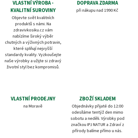
VLASTNÍ VÝROBA -
DOPRAVA ZDARMA
KVALITNÍ SUROVINY
při nákupu nad 1990 Kč
Objevte svět kvalitních
produktů s námi. Na
zdravivkosiku.cz vám
nabízíme široký výběr
chutných a výživných potravin,
které splňují nejvyšší
standardy kvality. Vyzkoušejte
naše výrobky a užijte si zdravý
životní styl bez kompromisů.
VLASTNÍ PRODEJNY
ZBOŽÍ SKLADEM
na Moravě
Objednávky přijaté do 12:00
odesíláme tentýž den mimo
sobotu a neděli. Výrobky pod
značkou IPJ NATUR a Zdraví z
přírody balíme přímo u nás.