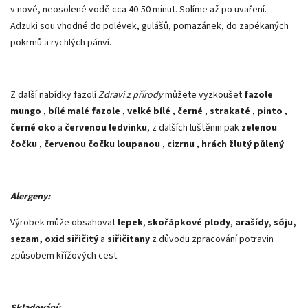
v nové, neosolené vodě cca 40-50 minut. Solíme až po uvaření.
Adzuki sou vhodné do polévek, gulášů, pomazánek, do zapékaných
pokrmů a rychlých pánví.
Z další nabídky fazolí
Zdraví z přírody
můžete vyzkoušet
fazole
mungo
,
bílé malé fazole
,
velké bílé
,
černé
,
strakaté
,
pinto
,
černé oko
a
červenou ledvinku
, z dalších luštěnin pak
zelenou
čočku
,
červenou čočku loupanou
,
cizrnu
,
hrách žlutý půlený
Alergeny:
Výrobek může obsahovat
lepek
,
skořápkové plody
,
arašídy
,
sóju,
sezam, oxid siřičitý
a
siřičitany
z důvodu zpracování potravin
způsobem křížových cest.
Skladování: