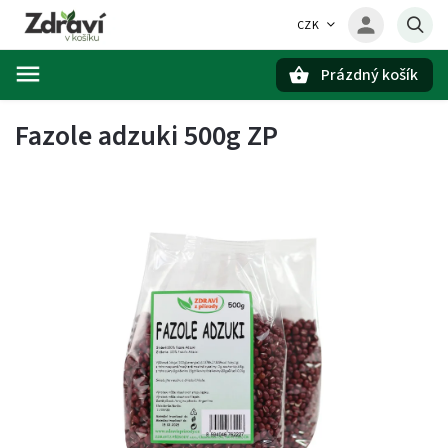
CZK
Prázdný košík
Hledat
Fazole adzuki 500g ZP