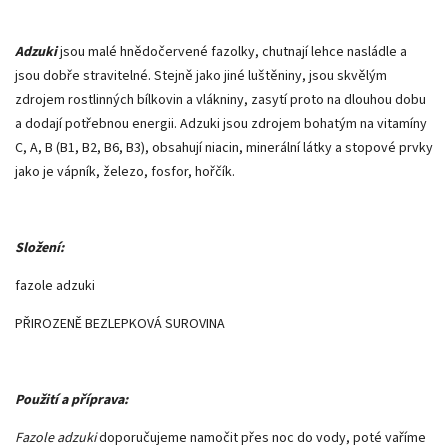
Adzuki
jsou malé hnědočervené fazolky, chutnají lehce nasládle a
jsou dobře stravitelné. Stejně jako jiné luštěniny, jsou skvělým
zdrojem rostlinných bílkovin a vlákniny, zasytí proto na dlouhou dobu
a dodají potřebnou energii. Adzuki jsou zdrojem bohatým na vitamíny
C, A, B (B1, B2, B6, B3), obsahují niacin, minerální látky a stopové prvky
jako je vápník, železo, fosfor, hořčík.
Složení:
fazole adzuki
PŘIROZENĚ BEZLEPKOVÁ SUROVINA
Použití a příprava:
Fazole adzuki
doporučujeme namočit přes noc do vody, poté vaříme