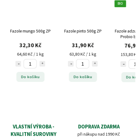
BIO
Fazole mungo 500g ZP
Fazole pinto 500g ZP
Fazole adzuki
Probio bez
32,30 Kč
31,90 Kč
76,90
64,60 Kč / 1 kg
63,80 Kč / 1 kg
153,80 Kč 
Do košíku
Do košíku
Do koš
VLASTNÍ VÝROBA -
DOPRAVA ZDARMA
KVALITNÍ SUROVINY
při nákupu nad 1990 Kč