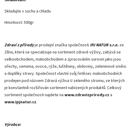
Skladujte v suchu a chladu
Hmotnost: 500gr
Zdraví z přírody
je prodejní značka společnosti
IPJ NATUR s.r.o.
ze
Zlína, která se specializuje na sortiment zdravé výživy, zabývá se
velkoobchodem, maloobchodem a zpracováním surovin jako jsou
ořechy, semena, ovoce, rýže, luštěniny, obiloviny, zeleninové směsi
a doplňky stravy. Společnost vlastní svůj řetězec maloobchodních
prodejen pod názvem Zdravá výživa U zeleného stromu, ve kterých
je konstantně rozšiřován sortiment nabízených produktů. Celkový
sortiment společnosti najdete na
www.zdravizprirody.cz
a
www.ipjnatur.cz
.
Výrobce: