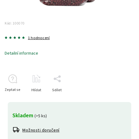
Kód:
100070
1 hodnocení
Detailní informace
Zeptat se
Hlídat
Sdílet
Skladem
(>5 ks)
Možnosti doručení