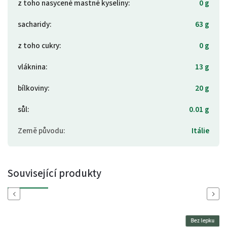
z toho nasycené mastné kyseliny
:
0 g
sacharidy
:
63 g
z toho cukry
:
0 g
vláknina
:
13 g
bílkoviny
:
20 g
sůl
:
0.01 g
Země původu
:
Itálie
Související produkty
Previous
Next
Bez lepku