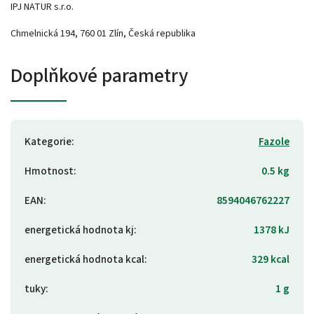
IPJ NATUR s.r.o.
Chmelnická 194, 760 01 Zlín, Česká republika
Doplňkové parametry
Kategorie
:
Fazole
Hmotnost
:
0.5 kg
EAN
:
8594046762227
energetická hodnota kj
:
1378 kJ
energetická hodnota kcal
:
329 kcal
tuky
:
1 g