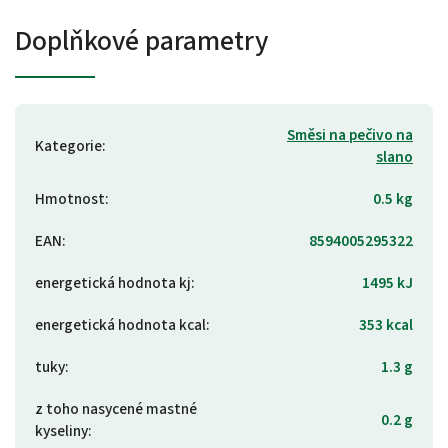
Doplňkové parametry
Směsi na pečivo na
Kategorie
:
slano
Hmotnost
:
0.5 kg
EAN
:
8594005295322
energetická hodnota kj
:
1495 kJ
energetická hodnota kcal
:
353 kcal
tuky
:
1.3 g
z toho nasycené mastné
0.2 g
kyseliny
: