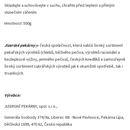
Skladujte a uchovávejte v suchu, chraňte před teplem a přímým
slunečním zářením.
Hmotnost: 500g
Jizerské pekárny
je česká společnost, která nabízí široký sortiment
pekařských výrobků (chlebů, běžného pečiva, výrobků racionální a
bezlepkové výživy, jemného pečiva), českých knedlíků a samozřejmě
široký sortiment cukrářských výrobků jak k okamžité spotřebě, tak i
trvanlivých.
Výrobce:
JIZERSKÉ PEKÁRNY, spol. s.r.o.,
Generála Svobody 374/9a, Liberec XIII - Nové Pavlovice, Pekárna Lípa,
Děčínská 1699, 470 62, Česká republika