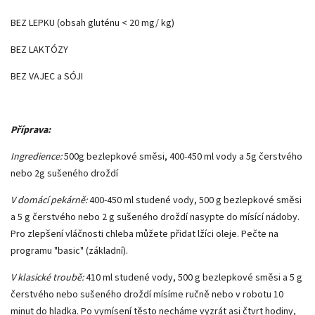
BEZ LEPKU (obsah gluténu < 20 mg/ kg)
BEZ LAKTÓZY
BEZ VAJEC a SÓJI
Příprava:
Ingredience:
500g bezlepkové směsi, 400-450 ml vody a 5g čerstvého
nebo 2g sušeného droždí
V domácí pekárně:
400-450 ml studené vody, 500 g bezlepkové směsi
a 5 g čerstvého nebo 2 g sušeného droždí nasypte do mísící nádoby.
Pro zlepšení vláčnosti chleba můžete přidat lžíci oleje. Pečte na
programu "basic" (základní).
V klasické troubě:
410 ml studené vody, 500 g bezlepkové směsi a 5 g
čerstvého nebo sušeného droždí mísíme ručně nebo v robotu 10
minut do hladka. Po vymísení těsto necháme vyzrát asi čtvrt hodiny,