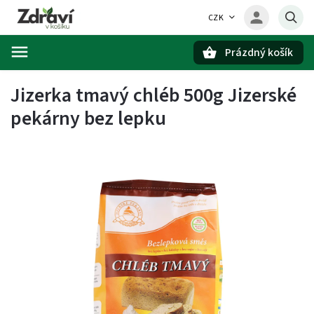
CZK
Prázdný košík
Hledat
Jizerka tmavý chléb 500g Jizerské
pekárny bez lepku