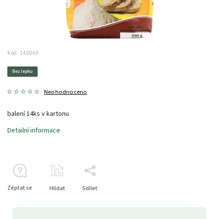
Kód:
140069
Bez lepku
Neohodnoceno
balení 14ks v kartonu
Detailní informace
Zeptat se
Hlídat
Sdílet