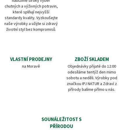
nabízíme široký výběr
chutných a výživných potravin,
které splňují nejvyšší
standardy kvality. Vyzkoušejte
naše výrobky a užijte si zdravý
životní styl bez kompromisů.
VLASTNÍ PRODEJNY
ZBOŽÍ SKLADEM
na Moravě
Objednávky přijaté do 12:00
odesíláme tentýž den mimo
sobotu a neděli. Výrobky pod
značkou IPJ NATUR a Zdraví z
přírody balíme přímo u nás.
SOUNÁLEŽITOST S
PŘÍRODOU