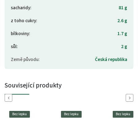
sacharidy
:
81 g
z toho cukry
:
2.6 g
bílkoviny
:
1.7 g
sůl
:
2 g
Země původu
:
Česká republika
Související produkty
Previous
Next
Bez lepku
Bez lepku
Bez lepku