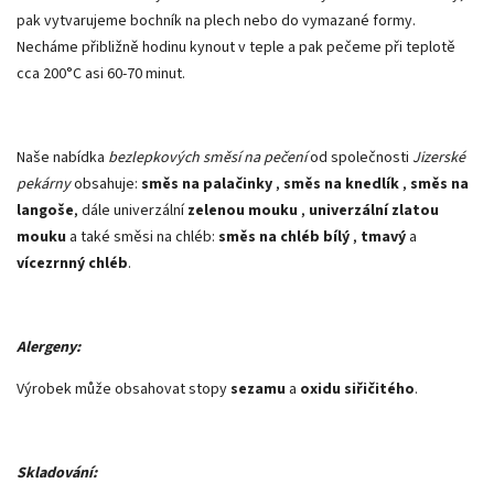
pak vytvarujeme bochník na plech nebo do vymazané formy.
Necháme přibližně hodinu kynout v teple a pak pečeme při teplotě
cca 200°C asi 60-70 minut.
Naše nabídka
bezlepkových směsí na pečení
od společnosti
Jizerské
pekárny
obsahuje:
směs na palačinky
,
směs na knedlík
,
směs na
langoše
, dále univerzální
zelenou mouku
,
univerzální zlatou
mouku
a také směsi na chléb:
směs na chléb bílý
,
tmavý
a
vícezrnný chléb
.
Alergeny:
Výrobek může obsahovat stopy
sezamu
a
oxidu siřičitého
.
Skladování: