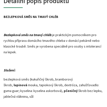
Detailní popis produktu
BEZLEPKOVÁ SMĚS NA TMAVÝ CHLÉB
Bezlepková směs na tmavý chléb
je praktickým pomocníkem pro
rychlou přípravu domácího tmavého chleba v domácí pekárně nebo
klasické troubě. Směs je vyrobena speciálně pro osoby s intolerancí
na lepek.
Složení:
bezlepková směs (kukuřičný škrob, bramborový
škrob,
lupinová
mouka, tapiokový škrob, dextróza, zahušťovadlo:
guma guar; kyselina: kyselina askorbová),
pšeničný
škrob bez lepku,
jablečná vláknina, sůl