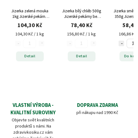
Jizerka zelená mouka
Jizerka bílý chléb 500g
Jizerka směs n
1kg Jizerské pekárny
Jizerské pekárny bez
350g Jizerské
bez lepku
lepku
bez lep
104,30 Kč
78,40 Kč
58,40
104,30 Kč / 1 kg
156,80 Kč / 1 kg
166,86 Kč 
Detail
Detail
Do koš
VLASTNÍ VÝROBA -
DOPRAVA ZDARMA
KVALITNÍ SUROVINY
při nákupu nad 1990 Kč
Objevte svět kvalitních
produktů s námi. Na
zdravivkosiku.cz vám