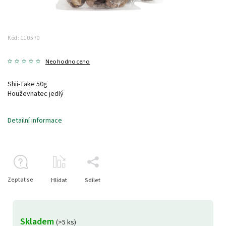
Kód:
110570
Neohodnoceno
Shii-Take 50g
Houževnatec jedlý
Detailní informace
Zeptat se
Hlídat
Sdílet
Skladem
(>5 ks)