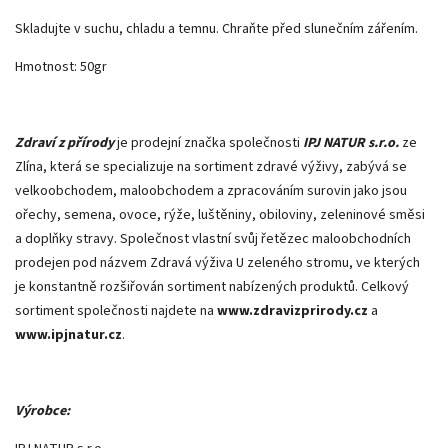
Skladujte v suchu, chladu a temnu. Chraňte před slunečním zářením.
Hmotnost: 50gr
Zdraví z přírody
je prodejní značka společnosti
IPJ NATUR s.r.o.
ze
Zlína, která se specializuje na sortiment zdravé výživy, zabývá se
velkoobchodem, maloobchodem a zpracováním surovin jako jsou
ořechy, semena, ovoce, rýže, luštěniny, obiloviny, zeleninové směsi
a doplňky stravy. Společnost vlastní svůj řetězec maloobchodních
prodejen pod názvem Zdravá výživa U zeleného stromu, ve kterých
je konstantně rozšiřován sortiment nabízených produktů. Celkový
sortiment společnosti najdete na
www.zdravizprirody.cz
a
www.ipjnatur.cz
.
Výrobce: