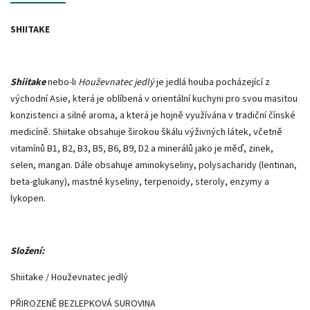
SHIITAKE
Shiitake
nebo-li
Houževnatec jedlý
je jedlá houba pocházející z
východní Asie, která je oblíbená v orientální kuchyni pro svou masitou
konzistenci a silné aroma, a která je hojně využívána v tradiční čínské
medicíně. Shiitake obsahuje širokou škálu výživných látek, včetně
vitamínů B1, B2, B3, B5, B6, B9, D2 a minerálů jako je měď, zinek,
selen, mangan. Dále obsahuje aminokyseliny, polysacharidy (lentinan,
beta-glukany), mastné kyseliny, terpenoidy, steroly, enzymy a
lykopen.
Složení:
Shiitake / Houževnatec jedlý
PŘIROZENĚ BEZLEPKOVÁ SUROVINA