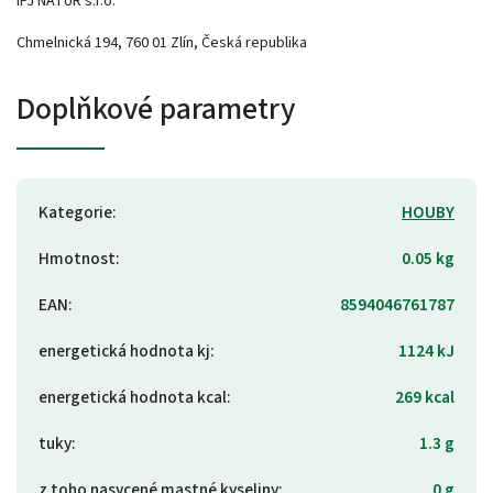
IPJ NATUR s.r.o.
Chmelnická 194, 760 01 Zlín, Česká republika
Doplňkové parametry
Kategorie
:
HOUBY
Hmotnost
:
0.05 kg
EAN
:
8594046761787
energetická hodnota kj
:
1124 kJ
energetická hodnota kcal
:
269 kcal
tuky
:
1.3 g
z toho nasycené mastné kyseliny
:
0 g