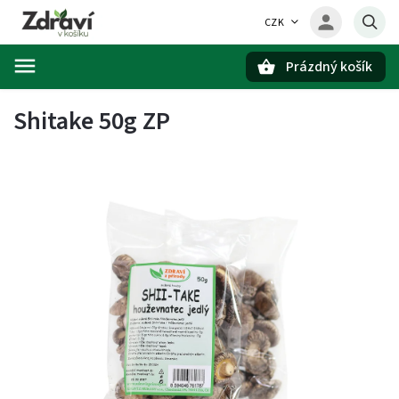
CZK
Prázdný košík
Hledat
Shitake 50g ZP