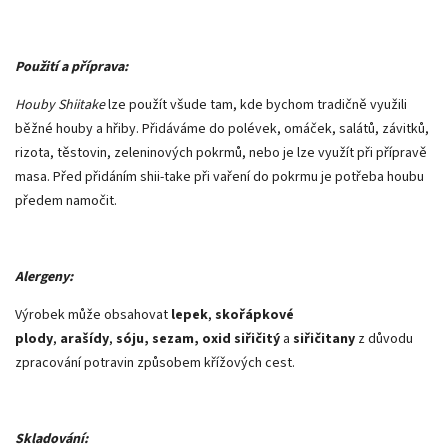
Použití a příprava:
Houby Shiitake
lze použít všude tam, kde bychom tradičně využili
běžné houby a hřiby. Přidáváme do polévek, omáček, salátů, závitků,
rizota, těstovin, zeleninových pokrmů, nebo je lze využít při přípravě
masa. Před přidáním shii-take při vaření do pokrmu je potřeba houbu
předem namočit.
Alergeny:
Výrobek může obsahovat
lepek
,
skořápkové
plody
,
arašídy
,
sóju,
sezam, oxid siřičitý
a
siřičitany
z důvodu
zpracování potravin způsobem křížových cest.
Skladování: