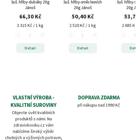
Suš. hřiby-dubáky 20g
Suš. hřiby-směs lesních
Suš. hřiby-su
Jánoš
20g Jánoš
20g Já
66,30 Kč
50,40 Kč
53,70
3 315 Kč / 1 kg
2 520 Kč / 1 kg
2 685 Kč /
Detail
Detail
Detai
VLASTNÍ VÝROBA -
DOPRAVA ZDARMA
KVALITNÍ SUROVINY
při nákupu nad 1990 Kč
Objevte svět kvalitních
produktů s námi. Na
zdravivkosiku.cz vám
nabízíme široký výběr
chutných a výživných potravin,