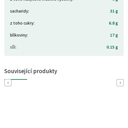
sacharidy
:
31 g
z toho cukry
:
6.8 g
bílkoviny
:
17 g
sůl
:
0.15 g
Související produkty
Previous
Next