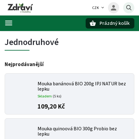
CZK
Prázdný košík
Hledat
Jednodruhové
Nejprodávanější
Mouka banánová BIO 200g IPJ NATUR bez
lepku
Skladem
(5 ks)
109,20 Kč
Mouka quinoová BIO 300g Probio bez
lepku