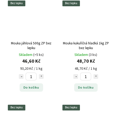
Bez lepku
Bez lepku
Mouka jáhlová 500g ZP bez
Mouka kukuřičná hladká 1kg ZP
lepku
bez lepku
Skladem
(>5 ks)
Skladem
(3 ks)
46,60 Kč
48,70 Kč
93,20 Kč / 1 kg
48,70 Kč / 1 kg
Do košíku
Do košíku
Bez lepku
Bez lepku