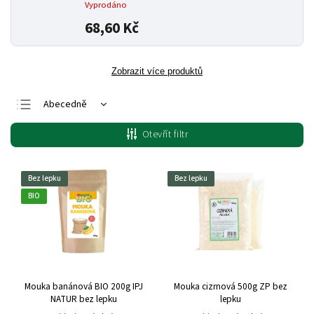
Vyprodáno
68,60 Kč
Zobrazit více produktů
Abecedně
Nejlevnější
Otevřít filtr
Nejdražší
Nejprodávanější
Bez lepku
Bez lepku
BIO
Mouka banánová BIO 200g IPJ
Mouka cizrnová 500g ZP bez
NATUR bez lepku
lepku