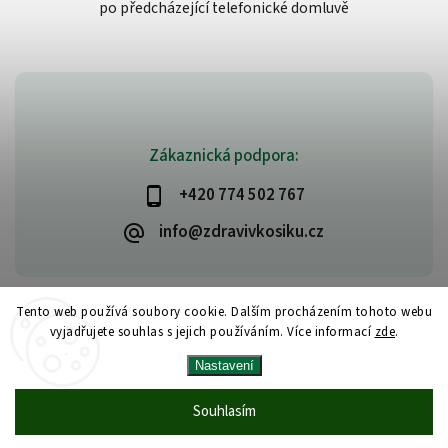
po předcházející telefonické domluvě
Zákaznická podpora:
+420 774 502 767
info@zdravivkosiku.cz
Tento web používá soubory cookie. Dalším procházením tohoto webu
vyjadřujete souhlas s jejich používáním. Více informací
zde
.
Copyright 2026
www.zdravivkosiku.cz
. Všechna práva vyhrazena.
Nastavení
Upravit nastavení cookies
Vytvořil
Shoptet
| Design
Shoptak.cz
Souhlasím