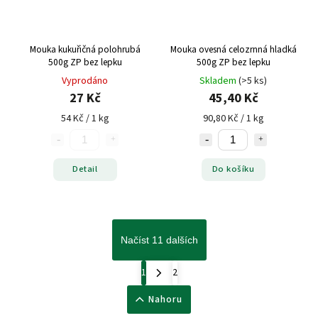
Mouka kukuřičná polohrubá
Mouka ovesná celozrnná hladká
500g ZP bez lepku
500g ZP bez lepku
Vyprodáno
Skladem
(>5 ks)
27 Kč
45,40 Kč
54 Kč / 1 kg
90,80 Kč / 1 kg
Detail
Do košíku
Načíst 11 dalších
1
2
Nahoru