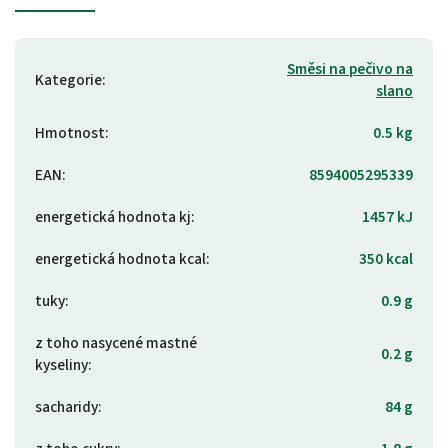
Směsi na pečivo na
Kategorie
:
slano
Hmotnost
:
0.5 kg
EAN
:
8594005295339
energetická hodnota kj
:
1457 kJ
energetická hodnota kcal
:
350 kcal
tuky
:
0.9 g
z toho nasycené mastné
0.2 g
kyseliny
:
sacharidy
:
84 g