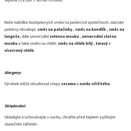
teplotě cca 200°C asi 60-70 minut.
Naše nabídka
bezlepkových směsí na pečení
od společnosti
Jizerské
pekárny
obsahuje:
směs na palačinky
,
směs na knedlík
,
směs na
langoše
, dále univerzální
zelenou mouku
,
univerzální zlatou
mouku
a také směsi na chléb:
směs na chléb bílý
,
tmavý
a
vícezrnný chléb
.
Alergeny:
Výrobek může obsahovat stopy
sezamu
a
oxidu siřičitého
.
Skladování:
Skladujte a uchovávejte v suchu, chraňte před teplem a přímým
slunečním zářením.