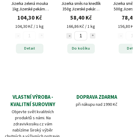
Jizerka zelená mouka
Jizerka směs na knedlík
Jizerka směs 
1kg Jizerské pekárny
350g Jizerské pekárny
500g Jizerské
bez lepku
bez lepku
bez lep
104,30 Kč
58,40 Kč
78,40
104,30 Kč / 1 kg
166,86 Kč / 1 kg
156,80 Kč 
Detail
Do košíku
Detai
VLASTNÍ VÝROBA -
DOPRAVA ZDARMA
KVALITNÍ SUROVINY
při nákupu nad 1990 Kč
Objevte svět kvalitních
produktů s námi. Na
zdravivkosiku.cz vám
nabízíme široký výběr
chutných a výživných potravin,