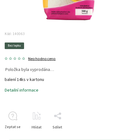
Kód:
140063
Bez lepku
Neohodnoceno
Položka byla vyprodána…
balení 14ks v kartonu
Detailní informace
Zeptat se
Hlídat
Sdílet