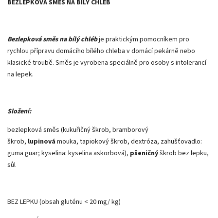
BEZLEPKOVÁ SMĚS NA BÍLÝ CHLÉB
Bezlepková směs na bílý chléb
je praktickým pomocníkem pro
rychlou přípravu domácího bílého chleba v domácí pekárně nebo
klasické troubě. Směs je vyrobena speciálně pro osoby s intolerancí
na lepek.
Složení:
bezlepková směs (kukuřičný škrob, bramborový
škrob,
lupinová
mouka, tapiokový škrob, dextróza, zahušťovadlo:
guma guar; kyselina: kyselina askorbová),
pšeničný
škrob bez lepku,
sůl
BEZ LEPKU (obsah gluténu < 20 mg/ kg)