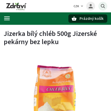
CZK
Prázdný košík
Hledat
Jizerka bílý chléb 500g Jizerské
pekárny bez lepku