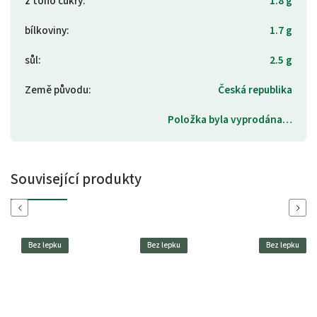
z toho cukry
:
1.8 g
bílkoviny
:
1.7 g
sůl
:
2.5 g
Země původu
:
Česká republika
Položka byla vyprodána…
Související produkty
Previous
Next
Bez lepku
Bez lepku
Bez lepku