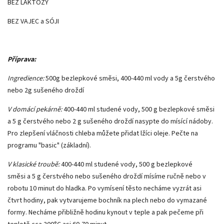
BEZ LAKTÓZY
BEZ VAJEC a SÓJI
Příprava:
Ingredience:
500g bezlepkové směsi, 400-440 ml vody a 5g čerstvého
nebo 2g sušeného droždí
V domácí pekárně:
400-440 ml studené vody, 500 g bezlepkové směsi
a 5 g čerstvého nebo 2 g sušeného droždí nasypte do mísící nádoby.
Pro zlepšení vláčnosti chleba můžete přidat lžíci oleje. Pečte na
programu "basic" (základní).
V klasické troubě:
400-440 ml studené vody, 500 g bezlepkové
směsi a 5 g čerstvého nebo sušeného droždí mísíme ručně nebo v
robotu 10 minut do hladka. Po vymísení těsto necháme vyzrát asi
čtvrt hodiny, pak vytvarujeme bochník na plech nebo do vymazané
formy. Necháme přibližně hodinu kynout v teple a pak pečeme při